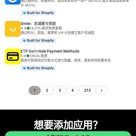
通过捆绑包、批量折扣、追加销售和买一送一 (BOGO) 最大限度提高客单
价 (AOV)
Built for Shopify
Smile：忠诚度与奖励
星（满分 5 星）
4.9
(4,171)
•
提供免费套餐
总共 4171 条评论
通过积分、奖励、推荐和 VIP 计划建立客户忠诚度
Built for Shopify
ETP Sort Hide Payment Methods
星（满分 5 星）
5.0
(364)
•
免费
总共 364 条评论
使用付款规则对付款方式进行隐藏、排序、重新排列和重命名
Built for Shopify
1
2
3
4
213
想要添加应用？