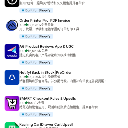
总共 2199 条评论
利用“经常一起购买”增销和交叉销售提升客单价
Built for Shopify
Order Printer Pro: PDF Invoice
星（满分 5 星）
4.9
(2,676)
•
免费安装
总共 2676 条评论
用于发票、草稿和运输单据的订单打印工具
Built for Shopify
AG Product Reviews App & UGC
星（满分 5 星）
5.0
(2,986)
•
免费
总共 2986 条评论
通过真实的客户产品评论和评级推动销售
Built for Shopify
Notify! Back in Stock|PreOrder
星（满分 5 星）
4.9
(3,495)
•
提供免费套餐
总共 3495 条评论
销售预购和预售商品，并分期付款。向候补名单发送补货提醒！
Built for Shopify
SMART Checkout Rules & Upsells
星（满分 5 星）
5.0
(592)
•
免费
总共 592 条评论
结账追加销售应用、规则和结账后追加销售，提高客单价
Built for Shopify
Kaching CartDrawer Cart Upsell