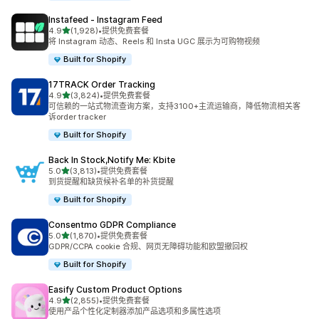
Instafeed ‑ Instagram Feed
星（满分 5 星）
4.9
(1,928)
•
提供免费套餐
总共 1928 条评论
将 Instagram 动态、Reels 和 Insta UGC 展示为可购物视频
Built for Shopify
17TRACK Order Tracking
星（满分 5 星）
4.9
(3,824)
•
提供免费套餐
总共 3824 条评论
可信赖的一站式物流查询方案，支持3100+主流运输商，降低物流相关客
诉order tracker
Built for Shopify
Back In Stock,Notify Me: Kbite
星（满分 5 星）
5.0
(3,813)
•
提供免费套餐
总共 3813 条评论
到货提醒和缺货候补名单的补货提醒
Built for Shopify
Consentmo GDPR Compliance
星（满分 5 星）
5.0
(1,870)
•
提供免费套餐
总共 1870 条评论
GDPR/CCPA cookie 合规、网页无障碍功能和欧盟撤回权
Built for Shopify
Easify Custom Product Options
星（满分 5 星）
4.9
(2,855)
•
提供免费套餐
总共 2855 条评论
使用产品个性化定制器添加产品选项和多属性选项