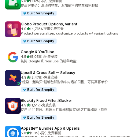
星（满分 5 星）
5.0
(1,125)
•
提供免费套餐
总共 1125 条评论
提高客单价：滑动购物车、追加销售购物车和免邮栏
Built for Shopify
Globo Product Options, Variant
星（满分 5 星）
4.9
(4,718)
•
提供免费套餐
总共 4718 条评论
Product personalizer, customize products w/ variant options
Built for Shopify
Google & YouTube
星（满分 5 星）
4.5
(5,059)
•
免费安装
总共 5059 条评论
访问 Google 和 YouTube 的精华功能
Upsell & Cross Sell — Selleasy
星（满分 5 星）
4.9
(2,478)
•
免费安装
总共 2478 条评论
“经常一起购买”捆绑包和购物车内追加销售，可提高客单价
Built for Shopify
Blockify Fraud Filter, Blocker
星（满分 5 星）
4.9
(1,517)
•
免费安装
总共 1517 条评论
使用 IP 拦截器、机器人拦截器和国家/地区拦截器防止欺诈
Built for Shopify
Appstle℠ Bundles App & Upsells
星（满分 5 星）
5.0
(995)
•
提供免费套餐
总共 995 条评论