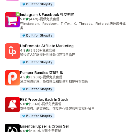
Built for Shopify
Instagram & Facebook 社交购物
星（满分 5 星）
5.0
(440)
•
提供免费套餐
总共 440 条评论
在Instagram、Facebook、TikTok、X、Threads、Pinterest快速展开业
务
Built for Shopify
UpPromote Affiliate Marketing
星（满分 5 星）
4.9
(3,585)
•
免费安装
总共 3585 条评论
通过红人和联盟计划推动引荐销售循环
Built for Shopify
Pumper Bundles 数量折扣
星（满分 5 星）
4.9
(3,208)
•
提供免费套餐
总共 3208 条评论
通过捆绑优惠、免费赠品和批量折扣提升客单价！
Built for Shopify
REZ Preorder, Back In Stock
星（满分 5 星）
5.0
(1,340)
•
提供免费套餐
总共 1340 条评论
支持预购、到货通知、恢复库存提醒和补货候补名单
Built for Shopify
Essential Upsell & Cross Sell
星（满分 5 星）
5.0
(2,199)
•
提供免费套餐