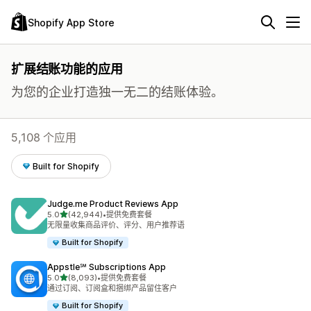
Shopify App Store
扩展结账功能的应用
为您的企业打造独一无二的结账体验。
5,108 个应用
Built for Shopify
Judge.me Product Reviews App
星（满分 5 星）
5.0
(42,944)
•
提供免费套餐
总共 42944 条评论
无限量收集商品评价、评分、用户推荐语
Built for Shopify
Appstle℠ Subscriptions App
星（满分 5 星）
5.0
(8,093)
•
提供免费套餐
总共 8093 条评论
通过订阅、订阅盒和捆绑产品留住客户
Built for Shopify