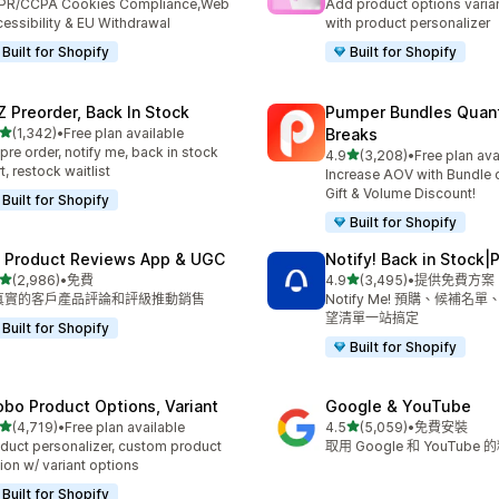
PR/CCPA Cookies Compliance,Web
Add product options varia
essibility & EU Withdrawal
with product personalizer
Built for Shopify
Built for Shopify
Z Preorder, Back In Stock
Pumper Bundles Quant
滿分 5 顆星
(1,342)
•
Free plan available
Breaks
 1342 則評價
pre order, notify me, back in stock
滿分 5 顆星
4.9
(3,208)
•
Free plan ava
共有 3208 則評價
rt, restock waitlist
Increase AOV with Bundle o
Gift & Volume Discount!
Built for Shopify
Built for Shopify
 Product Reviews App & UGC
Notify! Back in Stock|
滿分 5 顆星
滿分 5 顆星
(2,986)
•
免費
4.9
(3,495)
•
提供免費方案
 2986 則評價
共有 3495 則評價
真實的客戶產品評論和評級推動銷售
Notify Me! 預購、候補名
望清單一站搞定
Built for Shopify
Built for Shopify
obo Product Options, Variant
Google & YouTube
滿分 5 顆星
滿分 5 顆星
(4,719)
•
Free plan available
4.5
(5,059)
•
免費安裝
 4719 則評價
共有 5059 則評價
duct personalizer, custom product
取用 Google 和 YouTube
ion w/ variant options
Built for Shopify