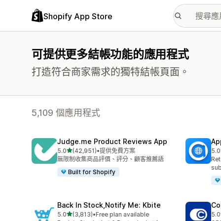
Shopify App Store
可提供更多結帳功能的應用程式
打造符合商家需求的獨特結帳頁面。
5,109 個應用程式
Judge.me Product Reviews App
Ap
滿分 5 顆星
5.0
(42,951)
•
提供免費方案
5.0
共有 42951 則評價
共有
無限制收集商品評價、評分、顧客推薦語
Ret
sub
Built for Shopify
Back In Stock,Notify Me: Kbite
Co
滿分 5 顆星
5.0
(3,813)
•
Free plan available
5.0
共有 3813 則評價
共有