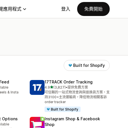
覽應用程式
登入
免費開始
Built for Shopify
 Feed
17TRACK Order Tracking
滿分 5 顆星
ilable
4.9
(3,827)
•
提供免費方案
共有 3827 則評價
eels & Insta
可信賴的一站式物流查詢與退換貨方案，支
持3100+主流運輸商，降低物流相關客訴
order tracker
Built for Shopify
t Options
Instagram Shop & Facebook
ilable
Shop