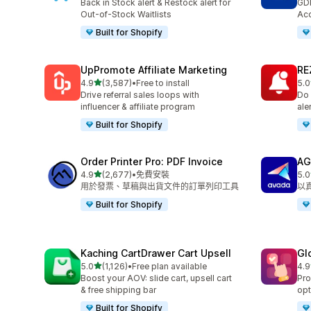
Back in Stock alert & Restock alert for
GD
Out-of-Stock Waitlists
Acc
Built for Shopify
UpPromote Affiliate Marketing
RE
滿分 5 顆星
4.9
(3,587)
•
Free to install
5.0
共有 3587 則評價
共有
Drive referral sales loops with
Do 
influencer & affiliate program
ale
Built for Shopify
Order Printer Pro: PDF Invoice
AG
滿分 5 顆星
4.9
(2,677)
•
免費安裝
5.0
共有 2677 則評價
共有
用於發票、草稿與出貨文件的訂單列印工具
以
Built for Shopify
Kaching CartDrawer Cart Upsell
Gl
滿分 5 顆星
5.0
(1,126)
•
Free plan available
4.9
共有 1126 則評價
共有
Boost your AOV: slide cart, upsell cart
Pro
& free shipping bar
opt
Built for Shopify