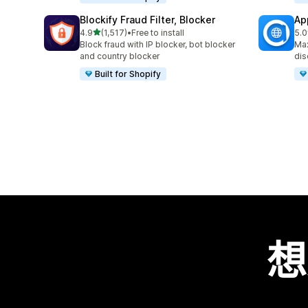
Blockify Fraud Filter, Blocker
Ap
滿分 5 顆星
4.9
(1,517)
•
Free to install
5.0
共有 1517 則評價
共有
Block fraud with IP blocker, bot blocker
Max
and country blocker
dis
Built for Shopify
想