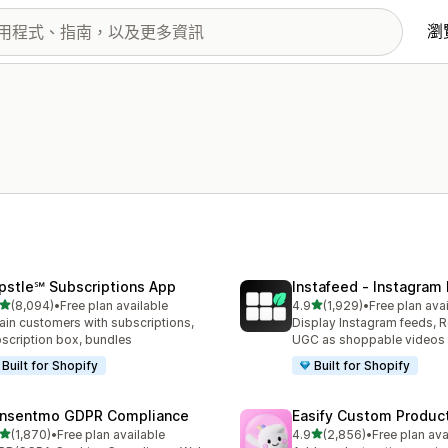
瀏
pstle℠ Subscriptions App
Instafeed ‑ Instagram
滿分 5 顆星
滿分 5 顆星
(8,094)
•
Free plan available
4.9
(1,929)
•
Free plan ava
 8094 則評價
共有 1929 則評價
ain customers with subscriptions,
Display Instagram feeds, R
scription box, bundles
UGC as shoppable videos
Built for Shopify
Built for Shopify
nsentmo GDPR Compliance
Easify Custom Produc
滿分 5 顆星
滿分 5 顆星
(1,870)
•
Free plan available
4.9
(2,856)
•
Free plan ava
 1870 則評價
共有 2856 則評價