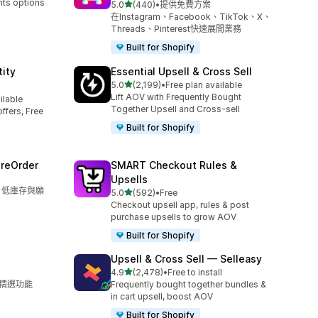
nts options
滿分 5 顆星
5.0
(440)
•
提供免費方案
共有 440 則評價
在Instagram、Facebook、TikTok、X、
Threads、Pinterest快速展開業務
Built for Shopify
ity
Essential Upsell & Cross Sell
滿分 5 顆星
5.0
(2,199)
•
Free plan available
共有 2199 則評價
Lift AOV with Frequently Bought
ilable
Together Upsell and Cross-sell
ffers, Free
Built for Shopify
PreOrder
SMART Checkout Rules &
Upsells
單、低庫存與願
滿分 5 顆星
5.0
(592)
•
Free
共有 592 則評價
Checkout upsell app, rules & post
purchase upsells to grow AOV
Built for Shopify
Upsell & Cross Sell — Selleasy
滿分 5 顆星
4.9
(2,478)
•
Free to install
共有 2478 則評價
 的精選功能
Frequently bought together bundles &
in cart upsell, boost AOV
Built for Shopify