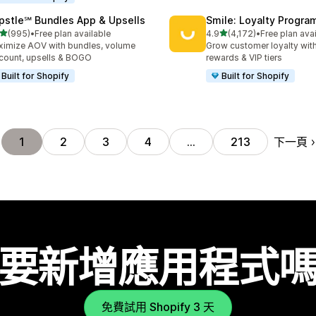
pstle℠ Bundles App & Upsells
Smile: Loyalty Progr
滿分 5 顆星
滿分 5 顆星
(995)
•
Free plan available
4.9
(4,172)
•
Free plan ava
 995 則評價
共有 4172 則評價
imize AOV with bundles, volume
Grow customer loyalty with
count, upsells & BOGO
rewards & VIP tiers
Built for Shopify
Built for Shopify
下一頁
1
2
3
4
…
213
要新增應用程式
免費試用 Shopify 3 天