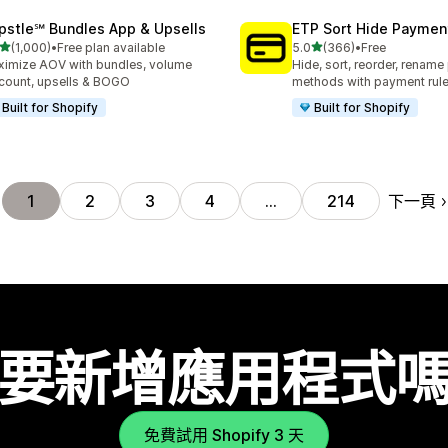
pstle℠ Bundles App & Upsells
ETP Sort Hide Payme
滿分 5 顆星
滿分 5 顆星
(1,000)
•
Free plan available
5.0
(366)
•
Free
 1000 則評價
共有 366 則評價
imize AOV with bundles, volume
Hide, sort, reorder, renam
count, upsells & BOGO
methods with payment rul
Built for Shopify
Built for Shopify
下一頁
1
2
3
4
…
214
要新增應用程式
免費試用 Shopify 3 天