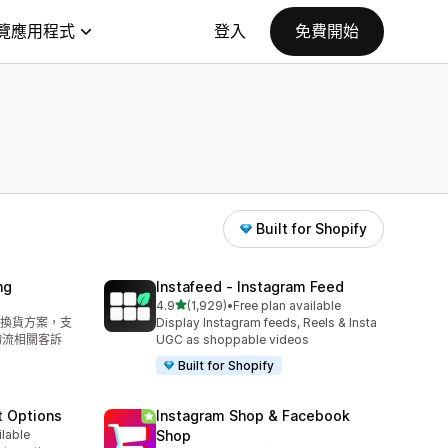
覽應用程式
登入
免費開始
Built for Shopify
ng
Instafeed ‑ Instagram Feed
滿分 5 顆星
4.9
(1,929)
•
Free plan available
共有 1929 則評價
換貨方案，支
Display Instagram feeds, Reels & Insta
物流相關客訴
UGC as shoppable videos
Built for Shopify
t Options
Instagram Shop & Facebook
ilable
Shop