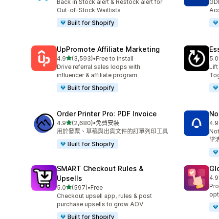
Back in Stock alert & Restock alert for
GD
Out-of-Stock Waitlists
Acc
Built for Shopify
UpPromote Affiliate Marketing
Es
滿分 5 顆星
4.9
(3,593)
•
Free to install
5.0
共有 3593 則評價
共有
Drive referral sales loops with
Lif
influencer & affiliate program
Tog
Built for Shopify
Order Printer Pro: PDF Invoice
No
滿分 5 顆星
4.9
(2,680)
•
免費安裝
4.9
共有 2680 則評價
共有
用於發票、草稿與出貨文件的訂單列印工具
No
望
Built for Shopify
SMART Checkout Rules &
Gl
Upsells
4.9
共有
Pro
滿分 5 顆星
5.0
(597)
•
Free
共有 597 則評價
opt
Checkout upsell app, rules & post
purchase upsells to grow AOV
Built for Shopify