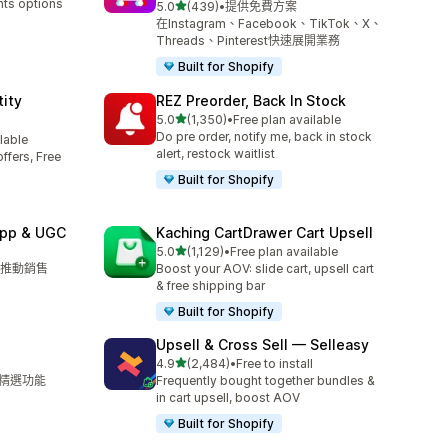
nts options
滿分 5 顆星
5.0
(439)
•
提供免費方案
共有 439 則評價
在Instagram、Facebook、TikTok、X、
Threads、Pinterest快速展開業務
Built for Shopify
ity
REZ Preorder, Back In Stock
滿分 5 顆星
5.0
(1,350)
•
Free plan available
共有 1350 則評價
Do pre order, notify me, back in stock
lable
alert, restock waitlist
ffers, Free
Built for Shopify
App & UGC
Kaching CartDrawer Cart Upsell
滿分 5 顆星
5.0
(1,129)
•
Free plan available
共有 1129 則評價
推動銷售
Boost your AOV: slide cart, upsell cart
& free shipping bar
Built for Shopify
Upsell & Cross Sell — Selleasy
滿分 5 顆星
4.9
(2,484)
•
Free to install
共有 2484 則評價
 的精選功能
Frequently bought together bundles &
in cart upsell, boost AOV
Built for Shopify