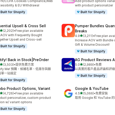
PR/CCPA Cookies Compliance,Web
Add product options varia
essibility & EU Withdrawal
with product personalizer
Built for Shopify
Built for Shopify
sential Upsell & Cross Sell
Pumper Bundles Quant
滿分 5 顆星
(2,202)
•
Free plan available
Breaks
 2202 則評價
t AOV with Frequently Bought
滿分 5 顆星
4.9
(3,211)
•
Free plan avai
共有 3211 則評價
ether Upsell and Cross-sell
Increase AOV with Bundle o
Gift & Volume Discount!
Built for Shopify
Built for Shopify
tify! Back in Stock|PreOrder
AG Product Reviews 
滿分 5 顆星
滿分 5 顆星
(3,503)
•
提供免費方案
5.0
(2,989)
•
免費
 3503 則評價
共有 2989 則評價
tify Me! 預購、候補名單、低庫存與願
以真實的客戶產品評論和評級
清單一站搞定
Built for Shopify
Built for Shopify
obo Product Options, Variant
Google & YouTube
滿分 5 顆星
滿分 5 顆星
(4,726)
•
Free plan available
4.5
(5,066)
•
免費安裝
 4726 則評價
共有 5066 則評價
duct personalizer, custom product
取用 Google 和 YouTube
ion w/ variant options
Built for Shopify