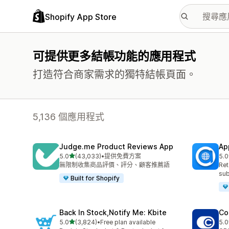
Shopify App Store
可提供更多結帳功能的應用程式
打造符合商家需求的獨特結帳頁面。
5,136 個應用程式
Judge.me Product Reviews App
Ap
滿分 5 顆星
5.0
(43,033)
•
提供免費方案
5.0
共有 43033 則評價
共有
無限制收集商品評價、評分、顧客推薦語
Ret
sub
Built for Shopify
Back In Stock,Notify Me: Kbite
Co
滿分 5 顆星
5.0
(3,824)
•
Free plan available
5.0
共有 3824 則評價
共有