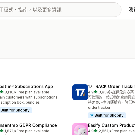
瀏
pstle℠ Subscriptions App
17TRACK Order Tracki
滿分 5 顆星
滿分 5 顆星
(8,110)
•
Free plan available
4.9
(3,839)
•
提供免費方案
 8110 則評價
共有 3839 則評價
ain customers with subscriptions,
可信賴的一站式物流查詢與退
scription box, bundles
持3100+主流運輸商，降低
order tracker
Built for Shopify
Built for Shopify
nsentmo GDPR Compliance
Easify Custom Produc
滿分 5 顆星
滿分 5 顆星
(1,871)
•
Free plan available
4.9
(2,861)
•
Free plan ava
 1871 則評價
共有 2861 則評價