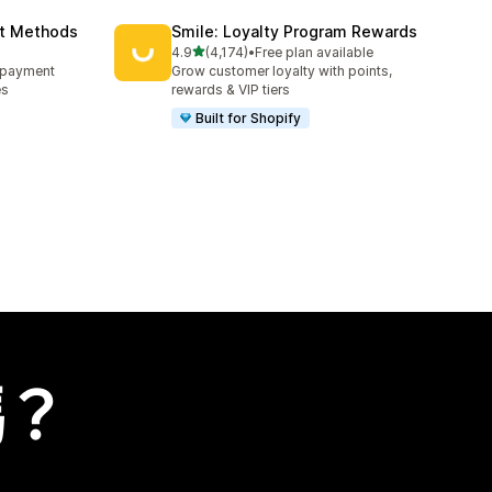
nt Methods
Smile: Loyalty Program Rewards
滿分 5 顆星
4.9
(4,174)
•
Free plan available
共有 4174 則評價
e payment
Grow customer loyalty with points,
es
rewards & VIP tiers
Built for Shopify
嗎？