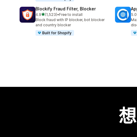
Blockify Fraud Filter, Blocker
Ap
滿分 5 顆星
4.9
(1,523)
•
Free to install
5.0
共有 1523 則評價
共有
Block fraud with IP blocker, bot blocker
Max
and country blocker
dis
Built for Shopify
想