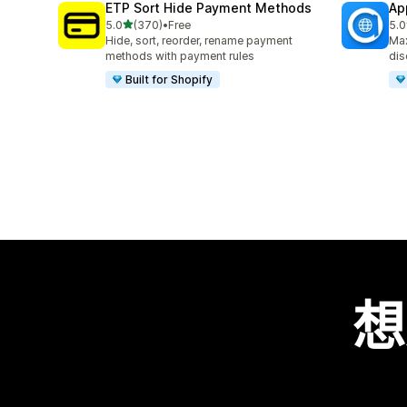
ETP Sort Hide Payment Methods
Ap
滿分 5 顆星
5.0
(370)
•
Free
5.0
共有 370 則評價
共有
Hide, sort, reorder, rename payment
Max
methods with payment rules
dis
Built for Shopify
想