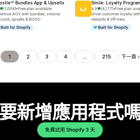
pstle℠ Bundles App & Upsells
Smile: Loyalty Progr
滿分 5 顆星
滿分 5 顆星
(1,004)
•
Free plan available
4.9
(4,177)
•
Free plan ava
 1004 則評價
共有 4177 則評價
imize AOV with bundles, volume
Grow customer loyalty with
count, upsells & BOGO
rewards & VIP tiers
Built for Shopify
Built for Shopify
下一頁
1
2
3
4
…
215
要新增應用程式
免費試用 Shopify 3 天