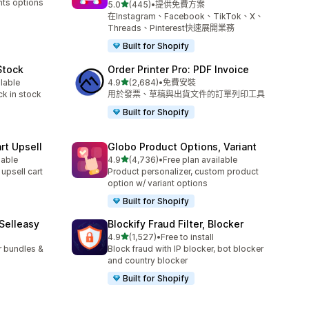
nts options
滿分 5 顆星
5.0
(445)
•
提供免費方案
共有 445 則評價
在Instagram、Facebook、TikTok、X、
Threads、Pinterest快速展開業務
Built for Shopify
Stock
Order Printer Pro: PDF Invoice
滿分 5 顆星
ilable
4.9
(2,684)
•
免費安裝
共有 2684 則評價
ck in stock
用於發票、草稿與出貨文件的訂單列印工具
Built for Shopify
rt Upsell
Globo Product Options, Variant
滿分 5 顆星
lable
4.9
(4,736)
•
Free plan available
共有 4736 則評價
 upsell cart
Product personalizer, custom product
option w/ variant options
Built for Shopify
 Selleasy
Blockify Fraud Filter, Blocker
滿分 5 顆星
l
4.9
(1,527)
•
Free to install
共有 1527 則評價
r bundles &
Block fraud with IP blocker, bot blocker
and country blocker
Built for Shopify