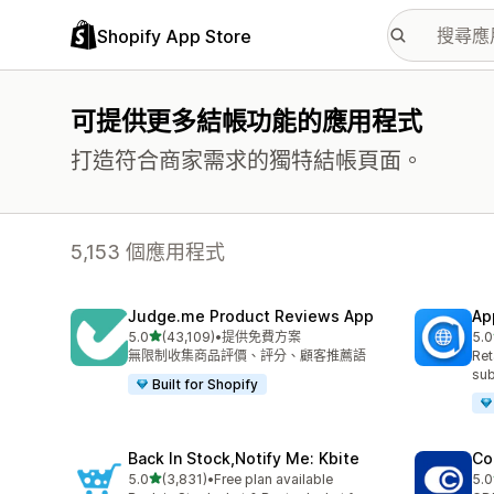
Shopify App Store
可提供更多結帳功能的應用程式
打造符合商家需求的獨特結帳頁面。
5,153 個應用程式
Judge.me Product Reviews App
Ap
滿分 5 顆星
5.0
(43,109)
•
提供免費方案
5.0
共有 43109 則評價
共有
無限制收集商品評價、評分、顧客推薦語
Ret
sub
Built for Shopify
Back In Stock,Notify Me: Kbite
Co
滿分 5 顆星
5.0
(3,831)
•
Free plan available
5.0
共有 3831 則評價
共有