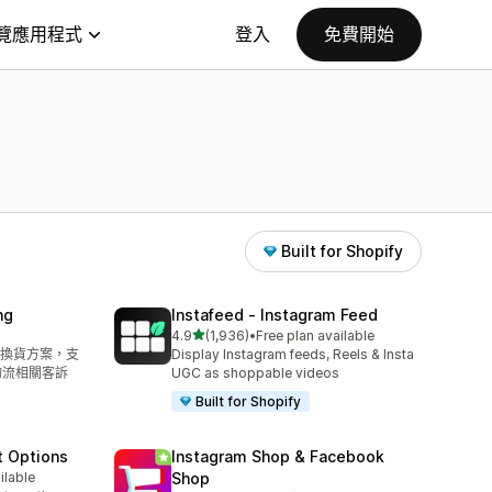
覽應用程式
登入
免費開始
Built for Shopify
ng
Instafeed ‑ Instagram Feed
滿分 5 顆星
4.9
(1,936)
•
Free plan available
共有 1936 則評價
換貨方案，支
Display Instagram feeds, Reels & Insta
物流相關客訴
UGC as shoppable videos
Built for Shopify
t Options
Instagram Shop & Facebook
ilable
Shop