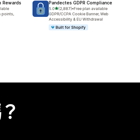
am Rewards
Pandectes GDPR Compliance
滿分 5 顆星
ilable
5.0
(2,887)
•
Free plan available
共有 2887 則評價
 points,
GDPR/CCPA Cookie Banner, Web
Accessibility & EU Withdrawal
Built for Shopify
嗎？