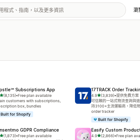
瀏
pstle℠ Subscriptions App
17TRACK Order Tracki
滿分 5 顆星
滿分 5 顆星
(8,135)
•
Free plan available
4.9
(3,839)
•
提供免費方案
 8135 則評價
共有 3839 則評價
ain customers with subscriptions,
可信賴的一站式物流查詢與退
scription box, bundles
持3100+主流運輸商，降低
order tracker
Built for Shopify
Built for Shopify
nsentmo GDPR Compliance
Easify Custom Produc
滿分 5 顆星
滿分 5 顆星
(1,873)
•
Free plan available
4.9
(2,866)
•
Free plan ava
 1873 則評價
共有 2866 則評價