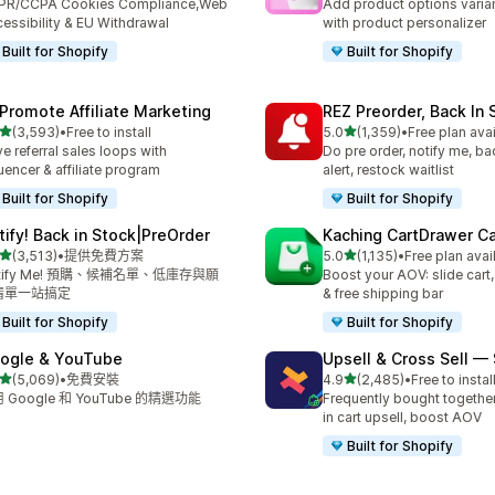
PR/CCPA Cookies Compliance,Web
Add product options varia
essibility & EU Withdrawal
with product personalizer
Built for Shopify
Built for Shopify
Promote Affiliate Marketing
REZ Preorder, Back In 
滿分 5 顆星
滿分 5 顆星
(3,593)
•
Free to install
5.0
(1,359)
•
Free plan ava
 3593 則評價
共有 1359 則評價
ve referral sales loops with
Do pre order, notify me, ba
luencer & affiliate program
alert, restock waitlist
Built for Shopify
Built for Shopify
tify! Back in Stock|PreOrder
Kaching CartDrawer Ca
滿分 5 顆星
滿分 5 顆星
(3,513)
•
提供免費方案
5.0
(1,135)
•
Free plan avai
 3513 則評價
共有 1135 則評價
tify Me! 預購、候補名單、低庫存與願
Boost your AOV: slide cart,
清單一站搞定
& free shipping bar
Built for Shopify
Built for Shopify
ogle & YouTube
Upsell & Cross Sell —
滿分 5 顆星
滿分 5 顆星
(5,069)
•
免費安裝
4.9
(2,485)
•
Free to instal
 5069 則評價
共有 2485 則評價
 Google 和 YouTube 的精選功能
Frequently bought togethe
in cart upsell, boost AOV
Built for Shopify