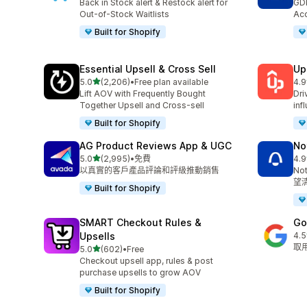
Back in Stock alert & Restock alert for
GD
Out-of-Stock Waitlists
Acc
Built for Shopify
Essential Upsell & Cross Sell
Up
滿分 5 顆星
5.0
(2,206)
•
Free plan available
4.9
共有 2206 則評價
共有
Lift AOV with Frequently Bought
Dri
Together Upsell and Cross-sell
inf
Built for Shopify
AG Product Reviews App & UGC
No
滿分 5 顆星
5.0
(2,995)
•
免費
4.9
共有 2995 則評價
共有
以真實的客戶產品評論和評級推動銷售
No
望
Built for Shopify
SMART Checkout Rules &
Go
Upsells
4.5
共有
取用
滿分 5 顆星
5.0
(602)
•
Free
共有 602 則評價
Checkout upsell app, rules & post
purchase upsells to grow AOV
Built for Shopify