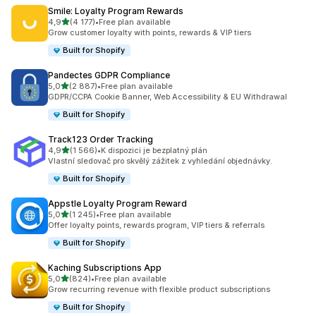
Smile: Loyalty Program Rewards
z 5 hvězd
4,9
(4 177)
•
Free plan available
Celkový počet recenzí: 4177
Grow customer loyalty with points, rewards & VIP tiers
Built for Shopify
Pandectes GDPR Compliance
z 5 hvězd
5,0
(2 887)
•
Free plan available
Celkový počet recenzí: 2887
GDPR/CCPA Cookie Banner, Web Accessibility & EU Withdrawal
Built for Shopify
Track123 Order Tracking
z 5 hvězd
4,9
(1 566)
•
K dispozici je bezplatný plán
Celkový počet recenzí: 1566
Vlastní sledovač pro skvělý zážitek z vyhledání objednávky.
Built for Shopify
Appstle Loyalty Program Reward
z 5 hvězd
5,0
(1 245)
•
Free plan available
Celkový počet recenzí: 1245
Offer loyalty points, rewards program, VIP tiers & referrals
Built for Shopify
Kaching Subscriptions App
z 5 hvězd
5,0
(824)
•
Free plan available
Celkový počet recenzí: 824
Grow recurring revenue with flexible product subscriptions
Built for Shopify