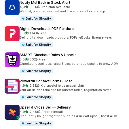
Notify Me! Back in Stock Alert
z 5 hvězd
4,9
(3 513)
•
Free plan available
Celkový počet recenzí: 3513
Waitlist, preorder, wishlist and low stock - all in one app.
Built for Shopify
Digital Downloads PDF Pendora
z 5 hvězd
5,0
(1 141)
•
Free
Celkový počet recenzí: 1141
Sell digital downloads products, PDFs, eBooks, license keys
Built for Shopify
SMART Checkout Rules & Upsells
z 5 hvězd
5,0
(602)
•
Free
Celkový počet recenzí: 602
Checkout upsell app, rules & post purchase upsells to grow AOV
Built for Shopify
Powerful Contact Form Builder
z 5 hvězd
4,9
(2 312)
•
K dispozici je bezplatný plán
Celkový počet recenzí: 2312
Your all-in-one form app for custom forms, registration forms
Built for Shopify
Upsell & Cross Sell — Selleasy
z 5 hvězd
4,9
(2 485)
•
Free to install
Celkový počet recenzí: 2485
Frequently bought together bundles & in cart upsell, boost AOV
Built for Shopify