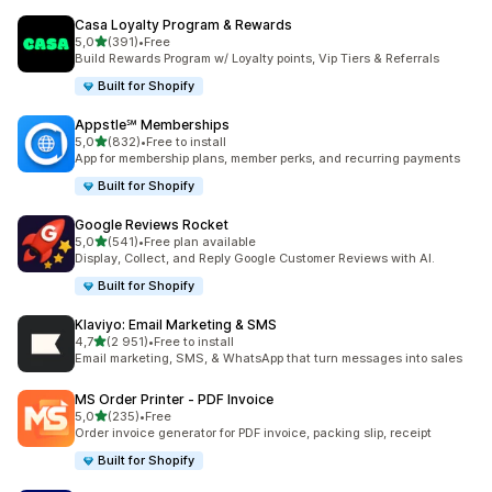
Casa Loyalty Program & Rewards
z 5 hvězd
5,0
(391)
•
Free
Celkový počet recenzí: 391
Build Rewards Program w/ Loyalty points, Vip Tiers & Referrals
Built for Shopify
Appstle℠ Memberships
z 5 hvězd
5,0
(832)
•
Free to install
Celkový počet recenzí: 832
App for membership plans, member perks, and recurring payments
Built for Shopify
Google Reviews Rocket
z 5 hvězd
5,0
(541)
•
Free plan available
Celkový počet recenzí: 541
Display, Collect, and Reply Google Customer Reviews with AI.
Built for Shopify
Klaviyo: Email Marketing & SMS
z 5 hvězd
4,7
(2 951)
•
Free to install
Celkový počet recenzí: 2951
Email marketing, SMS, & WhatsApp that turn messages into sales
MS Order Printer ‑ PDF Invoice
z 5 hvězd
5,0
(235)
•
Free
Celkový počet recenzí: 235
Order invoice generator for PDF invoice, packing slip, receipt
Built for Shopify