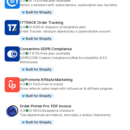
z 5 hvězd
5,0
(8 133)
•
Free plan available
Celkový počet recenzí: 8133
Retain customers with subscriptions, subscription box, bundles
Built for Shopify
17TRACK Order Tracking
z 5 hvězd
4,9
(3 839)
•
K dispozici je bezplatný plán
Celkový počet recenzí: 3839
Order Tracker: sledujte objednávky a zjednodušte vracení
Built for Shopify
Consentmo GDPR Compliance
z 5 hvězd
5,0
(1 873)
•
Free plan available
Celkový počet recenzí: 1873
GDPR/CCPA Cookies Compliance,Web Accessibility & EU
Withdrawal
Built for Shopify
UpPromote Affiliate Marketing
z 5 hvězd
4,9
(3 593)
•
Free to install
Celkový počet recenzí: 3593
Drive referral sales loops with influencer & affiliate program
Built for Shopify
Order Printer Pro: PDF Invoice
z 5 hvězd
4,9
(2 684)
•
Bezplatná instalace
Celkový počet recenzí: 2684
Tisk objednávek pro faktury, koncepty a dodací dokumenty
Built for Shopify