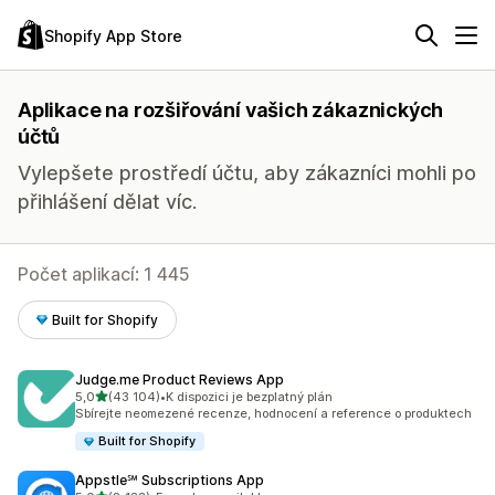
Shopify App Store
Aplikace na rozšiřování vašich zákaznických
účtů
Vylepšete prostředí účtu, aby zákazníci mohli po
přihlášení dělat víc.
Počet aplikací: 1 445
Built for Shopify
Judge.me Product Reviews App
z 5 hvězd
5,0
(43 104)
•
K dispozici je bezplatný plán
Celkový počet recenzí: 43104
Sbírejte neomezené recenze, hodnocení a reference o produktech
Built for Shopify
Appstle℠ Subscriptions App