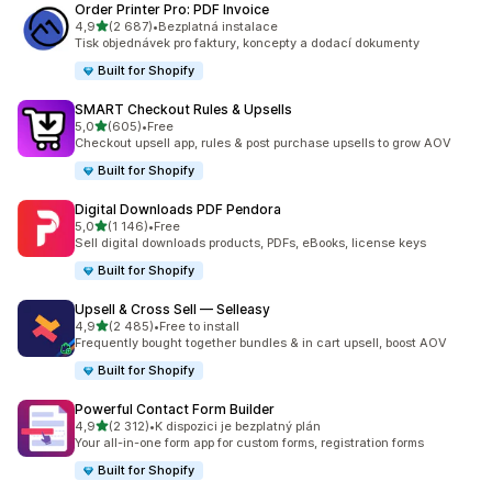
Order Printer Pro: PDF Invoice
z 5 hvězd
4,9
(2 687)
•
Bezplatná instalace
Celkový počet recenzí: 2687
Tisk objednávek pro faktury, koncepty a dodací dokumenty
Built for Shopify
SMART Checkout Rules & Upsells
z 5 hvězd
5,0
(605)
•
Free
Celkový počet recenzí: 605
Checkout upsell app, rules & post purchase upsells to grow AOV
Built for Shopify
Digital Downloads PDF Pendora
z 5 hvězd
5,0
(1 146)
•
Free
Celkový počet recenzí: 1146
Sell digital downloads products, PDFs, eBooks, license keys
Built for Shopify
Upsell & Cross Sell — Selleasy
z 5 hvězd
4,9
(2 485)
•
Free to install
Celkový počet recenzí: 2485
Frequently bought together bundles & in cart upsell, boost AOV
Built for Shopify
Powerful Contact Form Builder
z 5 hvězd
4,9
(2 312)
•
K dispozici je bezplatný plán
Celkový počet recenzí: 2312
Your all-in-one form app for custom forms, registration forms
Built for Shopify