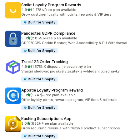
Smile: Loyalty Program Rewards
z 5 hvězd
4,9
(4 178)
•
Free plan available
Celkový počet recenzí: 4178
Grow customer loyalty with points, rewards & VIP tiers
Built for Shopify
Pandectes GDPR Compliance
z 5 hvězd
5,0
(2 889)
•
Free plan available
Celkový počet recenzí: 2889
GDPR/CCPA Cookie Banner, Web Accessibility & EU Withdrawal
Built for Shopify
Track123 Order Tracking
z 5 hvězd
4,9
(1 575)
•
K dispozici je bezplatný plán
Celkový počet recenzí: 1575
Vlastní sledovač pro skvělý zážitek z vyhledání objednávky.
Built for Shopify
Appstle Loyalty Program Reward
z 5 hvězd
5,0
(1 247)
•
Free plan available
Celkový počet recenzí: 1247
Offer loyalty points, rewards program, VIP tiers & referrals
Built for Shopify
Kaching Subscriptions App
z 5 hvězd
5,0
(832)
•
Free plan available
Celkový počet recenzí: 832
Grow recurring revenue with flexible product subscriptions
Built for Shopify