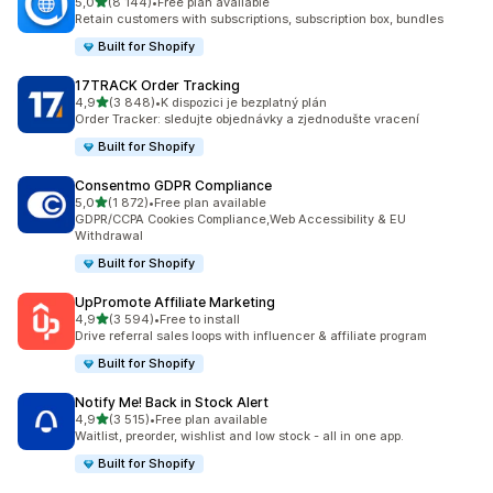
z 5 hvězd
5,0
(8 144)
•
Free plan available
Celkový počet recenzí: 8144
Retain customers with subscriptions, subscription box, bundles
Built for Shopify
17TRACK Order Tracking
z 5 hvězd
4,9
(3 848)
•
K dispozici je bezplatný plán
Celkový počet recenzí: 3848
Order Tracker: sledujte objednávky a zjednodušte vracení
Built for Shopify
Consentmo GDPR Compliance
z 5 hvězd
5,0
(1 872)
•
Free plan available
Celkový počet recenzí: 1872
GDPR/CCPA Cookies Compliance,Web Accessibility & EU
Withdrawal
Built for Shopify
UpPromote Affiliate Marketing
z 5 hvězd
4,9
(3 594)
•
Free to install
Celkový počet recenzí: 3594
Drive referral sales loops with influencer & affiliate program
Built for Shopify
Notify Me! Back in Stock Alert
z 5 hvězd
4,9
(3 515)
•
Free plan available
Celkový počet recenzí: 3515
Waitlist, preorder, wishlist and low stock - all in one app.
Built for Shopify