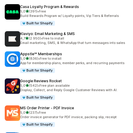
Casa Loyalty Program & Rewards
z 5 hvězd
5,0
(391)
•
Free
Celkový počet recenzí: 391
Build Rewards Program w/ Loyalty points, Vip Tiers & Referrals
Built for Shopify
Klaviyo: Email Marketing & SMS
z 5 hvězd
4,7
(2 950)
•
Free to install
Celkový počet recenzí: 2950
Email marketing, SMS, & WhatsApp that turn messages into sales
Appstle℠ Memberships
z 5 hvězd
5,0
(836)
•
Free to install
Celkový počet recenzí: 836
App for membership plans, member perks, and recurring payments
Built for Shopify
Google Reviews Rocket
z 5 hvězd
5,0
(542)
•
Free plan available
Celkový počet recenzí: 542
Display, Collect, and Reply Google Customer Reviews with AI.
Built for Shopify
MS Order Printer ‑ PDF Invoice
z 5 hvězd
5,0
(237)
•
Free
Celkový počet recenzí: 237
Order invoice generator for PDF invoice, packing slip, receipt
Built for Shopify