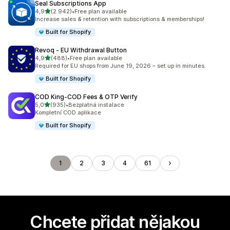
Seal Subscriptions App
z 5 hvězd
4,9
(2 942)
•
Free plan available
Celkový počet recenzí: 2942
Increase sales & retention with subscriptions & memberships!
Built for Shopify
Revoq ‑ EU Withdrawal Button
z 5 hvězd
4,9
(488)
•
Free plan available
Celkový počet recenzí: 488
Required for EU shops from June 19, 2026 – set up in minutes.
Built for Shopify
COD King‑COD Fees & OTP Verify
z 5 hvězd
5,0
(935)
•
Bezplatná instalace
Celkový počet recenzí: 935
Kompletní COD aplikace
Built for Shopify
1
2
3
4
61
Chcete přidat nějakou