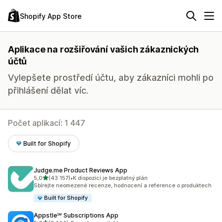
Shopify App Store
Aplikace na rozšiřování vašich zákaznických
účtů
Vylepšete prostředí účtu, aby zákazníci mohli po
přihlášení dělat víc.
Počet aplikací: 1 447
Built for Shopify
Judge.me Product Reviews App
z 5 hvězd
5,0
(43 157)
•
K dispozici je bezplatný plán
Celkový počet recenzí: 43157
Sbírejte neomezené recenze, hodnocení a reference o produktech
Built for Shopify
Appstle℠ Subscriptions App