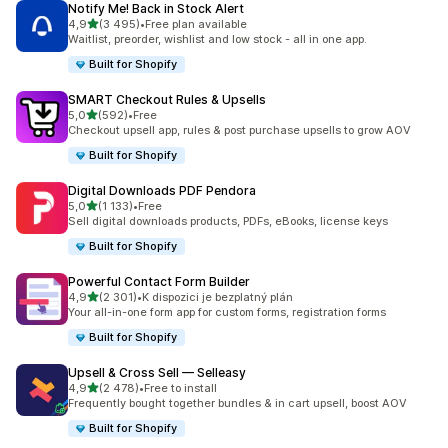
Notify Me! Back in Stock Alert
z 5 hvězd
4,9
(3 495)
•
Free plan available
Celkový počet recenzí: 3495
Waitlist, preorder, wishlist and low stock - all in one app.
Built for Shopify
SMART Checkout Rules & Upsells
z 5 hvězd
5,0
(592)
•
Free
Celkový počet recenzí: 592
Checkout upsell app, rules & post purchase upsells to grow AOV
Built for Shopify
Digital Downloads PDF Pendora
z 5 hvězd
5,0
(1 133)
•
Free
Celkový počet recenzí: 1133
Sell digital downloads products, PDFs, eBooks, license keys
Built for Shopify
Powerful Contact Form Builder
z 5 hvězd
4,9
(2 301)
•
K dispozici je bezplatný plán
Celkový počet recenzí: 2301
Your all-in-one form app for custom forms, registration forms
Built for Shopify
Upsell & Cross Sell — Selleasy
z 5 hvězd
4,9
(2 478)
•
Free to install
Celkový počet recenzí: 2478
Frequently bought together bundles & in cart upsell, boost AOV
Built for Shopify