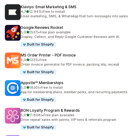
Klaviyo: Email Marketing & SMS
z 5 hvězd
4,7
(2 941)
•
Free to install
Celkový počet recenzí: 2941
Email marketing, SMS, & WhatsApp that turn messages into sales
Google Reviews Rocket
z 5 hvězd
5,0
(537)
•
Free plan available
Celkový počet recenzí: 537
Display, Collect, and Reply Google Customer Reviews with AI.
Built for Shopify
MS Order Printer ‑ PDF Invoice
z 5 hvězd
5,0
(231)
•
Free
Celkový počet recenzí: 231
Order invoice generator for PDF invoice, packing slip, receipt
Built for Shopify
Appstle℠ Memberships
z 5 hvězd
5,0
(830)
•
Free to install
Celkový počet recenzí: 830
App for membership plans, member perks, and recurring payments
Built for Shopify
BON Loyalty Program & Rewards
z 5 hvězd
5,0
(1 808)
•
Free plan available
Celkový počet recenzí: 1808
Drive repeat sales with points, VIP tiers & referrals program
Built for Shopify