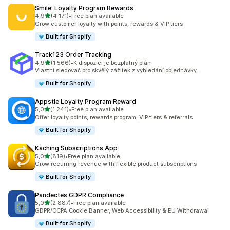
Smile: Loyalty Program Rewards
z 5 hvězd
4,9
(4 171)
•
Free plan available
Celkový počet recenzí: 4171
Grow customer loyalty with points, rewards & VIP tiers
Built for Shopify
Track123 Order Tracking
z 5 hvězd
4,9
(1 566)
•
K dispozici je bezplatný plán
Celkový počet recenzí: 1566
Vlastní sledovač pro skvělý zážitek z vyhledání objednávky.
Built for Shopify
Appstle Loyalty Program Reward
z 5 hvězd
5,0
(1 241)
•
Free plan available
Celkový počet recenzí: 1241
Offer loyalty points, rewards program, VIP tiers & referrals
Built for Shopify
Kaching Subscriptions App
z 5 hvězd
5,0
(819)
•
Free plan available
Celkový počet recenzí: 819
Grow recurring revenue with flexible product subscriptions
Built for Shopify
Pandectes GDPR Compliance
z 5 hvězd
5,0
(2 887)
•
Free plan available
Celkový počet recenzí: 2887
GDPR/CCPA Cookie Banner, Web Accessibility & EU Withdrawal
Built for Shopify