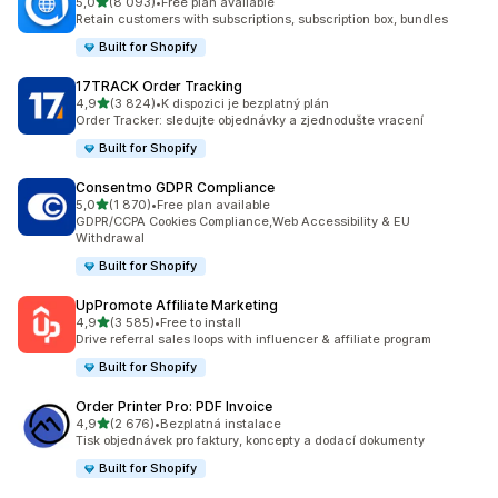
z 5 hvězd
5,0
(8 093)
•
Free plan available
Celkový počet recenzí: 8093
Retain customers with subscriptions, subscription box, bundles
Built for Shopify
17TRACK Order Tracking
z 5 hvězd
4,9
(3 824)
•
K dispozici je bezplatný plán
Celkový počet recenzí: 3824
Order Tracker: sledujte objednávky a zjednodušte vracení
Built for Shopify
Consentmo GDPR Compliance
z 5 hvězd
5,0
(1 870)
•
Free plan available
Celkový počet recenzí: 1870
GDPR/CCPA Cookies Compliance,Web Accessibility & EU
Withdrawal
Built for Shopify
UpPromote Affiliate Marketing
z 5 hvězd
4,9
(3 585)
•
Free to install
Celkový počet recenzí: 3585
Drive referral sales loops with influencer & affiliate program
Built for Shopify
Order Printer Pro: PDF Invoice
z 5 hvězd
4,9
(2 676)
•
Bezplatná instalace
Celkový počet recenzí: 2676
Tisk objednávek pro faktury, koncepty a dodací dokumenty
Built for Shopify