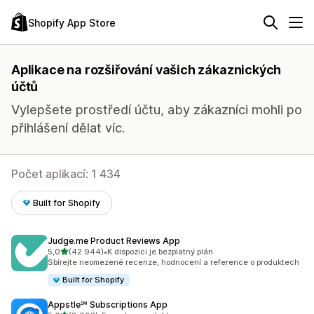
Shopify App Store
Aplikace na rozšiřování vašich zákaznických
účtů
Vylepšete prostředí účtu, aby zákazníci mohli po
přihlášení dělat víc.
Počet aplikací: 1 434
Built for Shopify
Judge.me Product Reviews App
z 5 hvězd
5,0
(42 944)
•
K dispozici je bezplatný plán
Celkový počet recenzí: 42944
Sbírejte neomezené recenze, hodnocení a reference o produktech
Built for Shopify
Appstle℠ Subscriptions App