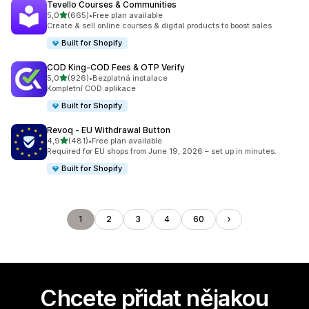
Tevello Courses & Communities
z 5 hvězd
5,0
(665)
•
Free plan available
Celkový počet recenzí: 665
Create & sell online courses & digital products to boost sales
Built for Shopify
COD King‑COD Fees & OTP Verify
z 5 hvězd
5,0
(926)
•
Bezplatná instalace
Celkový počet recenzí: 926
Kompletní COD aplikace
Built for Shopify
Revoq ‑ EU Withdrawal Button
z 5 hvězd
4,9
(481)
•
Free plan available
Celkový počet recenzí: 481
Required for EU shops from June 19, 2026 – set up in minutes.
Built for Shopify
1
2
3
4
60
Chcete přidat nějakou