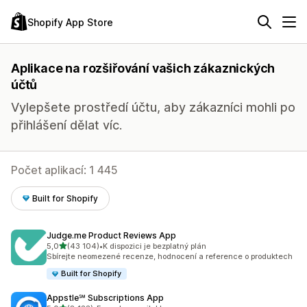
Shopify App Store
Aplikace na rozšiřování vašich zákaznických
účtů
Vylepšete prostředí účtu, aby zákazníci mohli po
přihlášení dělat víc.
Počet aplikací: 1 445
Built for Shopify
Judge.me Product Reviews App
z 5 hvězd
5,0
(43 104)
•
K dispozici je bezplatný plán
Celkový počet recenzí: 43104
Sbírejte neomezené recenze, hodnocení a reference o produktech
Built for Shopify
Appstle℠ Subscriptions App