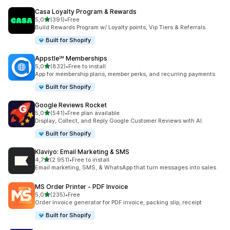
Casa Loyalty Program & Rewards
z 5 hvězd
5,0
(391)
•
Free
Celkový počet recenzí: 391
Build Rewards Program w/ Loyalty points, Vip Tiers & Referrals
Built for Shopify
Appstle℠ Memberships
z 5 hvězd
5,0
(832)
•
Free to install
Celkový počet recenzí: 832
App for membership plans, member perks, and recurring payments
Built for Shopify
Google Reviews Rocket
z 5 hvězd
5,0
(541)
•
Free plan available
Celkový počet recenzí: 541
Display, Collect, and Reply Google Customer Reviews with AI.
Built for Shopify
Klaviyo: Email Marketing & SMS
z 5 hvězd
4,7
(2 951)
•
Free to install
Celkový počet recenzí: 2951
Email marketing, SMS, & WhatsApp that turn messages into sales
MS Order Printer ‑ PDF Invoice
z 5 hvězd
5,0
(235)
•
Free
Celkový počet recenzí: 235
Order invoice generator for PDF invoice, packing slip, receipt
Built for Shopify