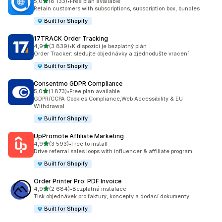
z 5 hvězd
5,0
(8 133)
•
Free plan available
Celkový počet recenzí: 8133
Retain customers with subscriptions, subscription box, bundles
Built for Shopify
17TRACK Order Tracking
z 5 hvězd
4,9
(3 839)
•
K dispozici je bezplatný plán
Celkový počet recenzí: 3839
Order Tracker: sledujte objednávky a zjednodušte vracení
Built for Shopify
Consentmo GDPR Compliance
z 5 hvězd
5,0
(1 873)
•
Free plan available
Celkový počet recenzí: 1873
GDPR/CCPA Cookies Compliance,Web Accessibility & EU
Withdrawal
Built for Shopify
UpPromote Affiliate Marketing
z 5 hvězd
4,9
(3 593)
•
Free to install
Celkový počet recenzí: 3593
Drive referral sales loops with influencer & affiliate program
Built for Shopify
Order Printer Pro: PDF Invoice
z 5 hvězd
4,9
(2 684)
•
Bezplatná instalace
Celkový počet recenzí: 2684
Tisk objednávek pro faktury, koncepty a dodací dokumenty
Built for Shopify