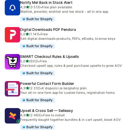
Notify Me! Back in Stock Alert
z 5 hvězd
4,9
(3 513)
•
Free plan available
Celkový počet recenzí: 3513
Waitlist, preorder, wishlist and low stock - all in one app.
Built for Shopify
Digital Downloads PDF Pendora
z 5 hvězd
5,0
(1 141)
•
Free
Celkový počet recenzí: 1141
Sell digital downloads products, PDFs, eBooks, license keys
Built for Shopify
SMART Checkout Rules & Upsells
z 5 hvězd
5,0
(602)
•
Free
Celkový počet recenzí: 602
Checkout upsell app, rules & post purchase upsells to grow AOV
Built for Shopify
Powerful Contact Form Builder
z 5 hvězd
4,9
(2 312)
•
K dispozici je bezplatný plán
Celkový počet recenzí: 2312
Your all-in-one form app for custom forms, registration forms
Built for Shopify
Upsell & Cross Sell — Selleasy
z 5 hvězd
4,9
(2 485)
•
Free to install
Celkový počet recenzí: 2485
Frequently bought together bundles & in cart upsell, boost AOV
Built for Shopify