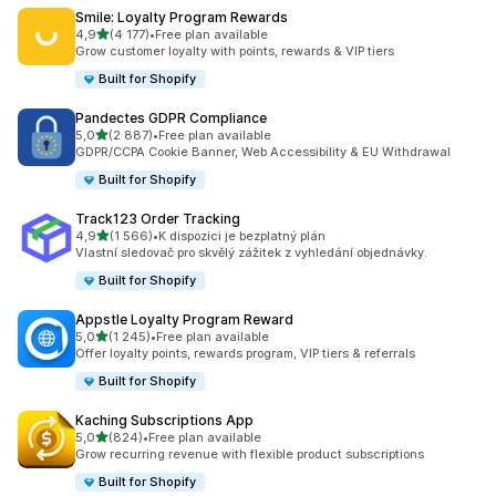
Smile: Loyalty Program Rewards
z 5 hvězd
4,9
(4 177)
•
Free plan available
Celkový počet recenzí: 4177
Grow customer loyalty with points, rewards & VIP tiers
Built for Shopify
Pandectes GDPR Compliance
z 5 hvězd
5,0
(2 887)
•
Free plan available
Celkový počet recenzí: 2887
GDPR/CCPA Cookie Banner, Web Accessibility & EU Withdrawal
Built for Shopify
Track123 Order Tracking
z 5 hvězd
4,9
(1 566)
•
K dispozici je bezplatný plán
Celkový počet recenzí: 1566
Vlastní sledovač pro skvělý zážitek z vyhledání objednávky.
Built for Shopify
Appstle Loyalty Program Reward
z 5 hvězd
5,0
(1 245)
•
Free plan available
Celkový počet recenzí: 1245
Offer loyalty points, rewards program, VIP tiers & referrals
Built for Shopify
Kaching Subscriptions App
z 5 hvězd
5,0
(824)
•
Free plan available
Celkový počet recenzí: 824
Grow recurring revenue with flexible product subscriptions
Built for Shopify