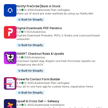
Notify! PreOrder|Back in Stock
von 5 Sternen
4,9
(3.499)
•
Kostenloser Plan verfügbar
3499 Rezensionen insgesamt
Make out of stock pre order waitlists by using our Notify Me!
Built for Shopify
Digital Downloads PDF Pendora
von 5 Sternen
5,0
(1.132)
•
Kostenlos
1132 Rezensionen insgesamt
Digitale Download-Produkte, PDFs, E-Books und Lizenzschlüssel
verkaufen
Built for Shopify
SMART Checkout Rules & Upsells
von 5 Sternen
5,0
(596)
•
Kostenlos
596 Rezensionen insgesamt
Checkout-Upsell-App, Regeln und Post-Purchase-Upsells zur
Steigerung des AOV
Built for Shopify
Powerful Contact Form Builder
von 5 Sternen
4,9
(2.306)
•
Kostenloser Plan verfügbar
2306 Rezensionen insgesamt
Your all-in-one form app for custom forms, registration forms
Built for Shopify
Upsell & Cross Sell — Selleasy
von 5 Sternen
4,9
(2.480)
•
Kostenlose Installation
2480 Rezensionen insgesamt