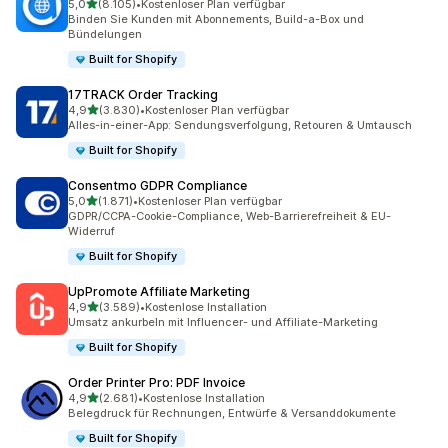
von 5 Sternen
5,0
(8.105)
•
Kostenloser Plan verfügbar
8105 Rezensionen insgesamt
Binden Sie Kunden mit Abonnements, Build-a-Box und
Bündelungen
Built for Shopify
17TRACK Order Tracking
von 5 Sternen
4,9
(3.830)
•
Kostenloser Plan verfügbar
3830 Rezensionen insgesamt
Alles-in-einer-App: Sendungsverfolgung, Retouren & Umtausch
Built for Shopify
Consentmo GDPR Compliance
von 5 Sternen
5,0
(1.871)
•
Kostenloser Plan verfügbar
1871 Rezensionen insgesamt
GDPR/CCPA-Cookie-Compliance, Web-Barrierefreiheit & EU-
Widerruf
Built for Shopify
UpPromote Affiliate Marketing
von 5 Sternen
4,9
(3.589)
•
Kostenlose Installation
3589 Rezensionen insgesamt
Umsatz ankurbeln mit Influencer- und Affiliate-Marketing
Built for Shopify
Order Printer Pro: PDF Invoice
von 5 Sternen
4,9
(2.681)
•
Kostenlose Installation
2681 Rezensionen insgesamt
Belegdruck für Rechnungen, Entwürfe & Versanddokumente
Built for Shopify