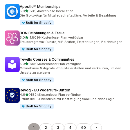
Appstle℠ Memberships
von 5 Sternen
5,0
(831)
•
Kostenlose Installation
831 Rezensionen insgesamt
Die Go-to-App für Mitgliedschaftspläne, Vorteile & Bezahlung
Built for Shopify
BON Belohnungen & Treue
von 5 Sternen
5,0
(1.809)
•
Kostenloser Plan verfügbar
1809 Rezensionen insgesamt
Treueprogramm: Punkte, VIP-Stufen, Empfehlungen, Belohnungen
Built for Shopify
Tevello Courses & Communities
von 5 Sternen
5,0
(666)
•
Kostenloser Plan verfügbar
666 Rezensionen insgesamt
Onlinekurse & digitale Produkte erstellen und verkaufen, um den
Umsatz zu steigern
Built for Shopify
Revoq ‑ EU Widerrufs‑Button
von 5 Sternen
4,9
(482)
•
Kostenloser Plan verfügbar
482 Rezensionen insgesamt
Erfüllt die EU Richtlinie mit Bestätigungsmail und ohne Login.
Built for Shopify
1
2
3
4
60