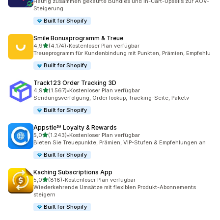
Häufig zusammen gekaufte Bundles und In-Cart-Upsells zur AOV-
Steigerung
Built for Shopify
Smile Bonusprogramm & Treue
von 5 Sternen
4,9
(4.174)
•
Kostenloser Plan verfügbar
4174 Rezensionen insgesamt
Treueprogramm für Kundenbindung mit Punkten, Prämien, Empfehlu
Built for Shopify
Track123 Order Tracking 3D
von 5 Sternen
4,9
(1.567)
•
Kostenloser Plan verfügbar
1567 Rezensionen insgesamt
Sendungsverfolgung, Order lookup, Tracking-Seite, Paketv
Built for Shopify
Appstle℠ Loyalty & Rewards
von 5 Sternen
5,0
(1.243)
•
Kostenloser Plan verfügbar
1243 Rezensionen insgesamt
Bieten Sie Treuepunkte, Prämien, VIP-Stufen & Empfehlungen an
Built for Shopify
Kaching Subscriptions App
von 5 Sternen
5,0
(818)
•
Kostenloser Plan verfügbar
818 Rezensionen insgesamt
Wiederkehrende Umsätze mit flexiblen Produkt-Abonnements
steigern
Built for Shopify