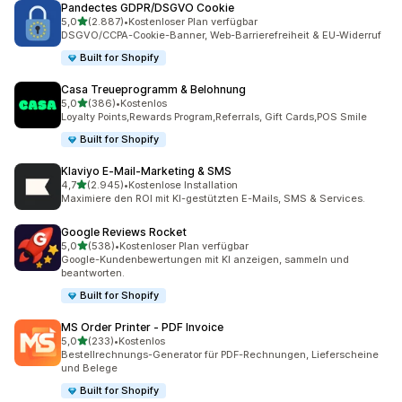
Pandectes GDPR/DSGVO Cookie
von 5 Sternen
5,0
(2.887)
•
Kostenloser Plan verfügbar
2887 Rezensionen insgesamt
DSGVO/CCPA-Cookie-Banner, Web-Barrierefreiheit & EU-Widerruf
Built for Shopify
Casa Treueprogramm & Belohnung
von 5 Sternen
5,0
(386)
•
Kostenlos
386 Rezensionen insgesamt
Loyalty Points,Rewards Program,Referrals, Gift Cards,POS Smile
Built for Shopify
Klaviyo E‑Mail‑Marketing & SMS
von 5 Sternen
4,7
(2.945)
•
Kostenlose Installation
2945 Rezensionen insgesamt
Maximiere den ROI mit KI-gestützten E-Mails, SMS & Services.
Google Reviews Rocket
von 5 Sternen
5,0
(538)
•
Kostenloser Plan verfügbar
538 Rezensionen insgesamt
Google-Kundenbewertungen mit KI anzeigen, sammeln und
beantworten.
Built for Shopify
MS Order Printer ‑ PDF Invoice
von 5 Sternen
5,0
(233)
•
Kostenlos
233 Rezensionen insgesamt
Bestellrechnungs-Generator für PDF-Rechnungen, Lieferscheine
und Belege
Built for Shopify