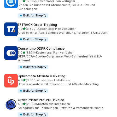
von 5 Sternen
5,0
(8.097)
•
Kostenloser Plan verfügbar
8097 Rezensionen insgesamt
Binden Sie Kunden mit Abonnements, Build-a-Box und
Bündelungen
Built for Shopify
17TRACK Order Tracking
von 5 Sternen
4,9
(3.829)
•
Kostenloser Plan verfügbar
3829 Rezensionen insgesamt
Alles-in-einer-App: Sendungsverfolgung, Retouren & Umtausch
Built for Shopify
Consentmo GDPR Compliance
von 5 Sternen
5,0
(1.871)
•
Kostenloser Plan verfügbar
1871 Rezensionen insgesamt
GDPR/CCPA-Cookie-Compliance, Web-Barrierefreiheit & EU-
Widerruf
Built for Shopify
UpPromote Affiliate Marketing
von 5 Sternen
4,9
(3.588)
•
Kostenlose Installation
3588 Rezensionen insgesamt
Umsatz ankurbeln mit Influencer- und Affiliate-Marketing
Built for Shopify
Order Printer Pro: PDF Invoice
von 5 Sternen
4,9
(2.680)
•
Kostenlose Installation
2680 Rezensionen insgesamt
Belegdruck für Rechnungen, Entwürfe & Versanddokumente
Built for Shopify