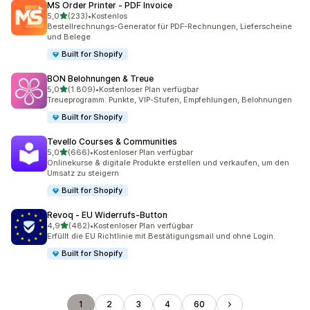
MS Order Printer ‑ PDF Invoice
von 5 Sternen
5,0
(233)
•
Kostenlos
233 Rezensionen insgesamt
Bestellrechnungs-Generator für PDF-Rechnungen, Lieferscheine
und Belege
Built for Shopify
BON Belohnungen & Treue
von 5 Sternen
5,0
(1.809)
•
Kostenloser Plan verfügbar
1809 Rezensionen insgesamt
Treueprogramm: Punkte, VIP-Stufen, Empfehlungen, Belohnungen
Built for Shopify
Tevello Courses & Communities
von 5 Sternen
5,0
(666)
•
Kostenloser Plan verfügbar
666 Rezensionen insgesamt
Onlinekurse & digitale Produkte erstellen und verkaufen, um den
Umsatz zu steigern
Built for Shopify
Revoq ‑ EU Widerrufs‑Button
von 5 Sternen
4,9
(482)
•
Kostenloser Plan verfügbar
482 Rezensionen insgesamt
Erfüllt die EU Richtlinie mit Bestätigungsmail und ohne Login.
Built for Shopify
1
2
3
4
60