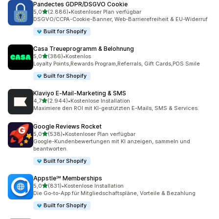
Pandectes GDPR/DSGVO Cookie
von 5 Sternen
5,0
(2.886)
•
Kostenloser Plan verfügbar
2886 Rezensionen insgesamt
DSGVO/CCPA-Cookie-Banner, Web-Barrierefreiheit & EU-Widerruf
Built for Shopify
Casa Treueprogramm & Belohnung
von 5 Sternen
5,0
(386)
•
Kostenlos
386 Rezensionen insgesamt
Loyalty Points,Rewards Program,Referrals, Gift Cards,POS Smile
Built for Shopify
Klaviyo E‑Mail‑Marketing & SMS
von 5 Sternen
4,7
(2.944)
•
Kostenlose Installation
2944 Rezensionen insgesamt
Maximiere den ROI mit KI-gestützten E-Mails, SMS & Services.
Google Reviews Rocket
von 5 Sternen
5,0
(538)
•
Kostenloser Plan verfügbar
538 Rezensionen insgesamt
Google-Kundenbewertungen mit KI anzeigen, sammeln und
beantworten.
Built for Shopify
Appstle℠ Memberships
von 5 Sternen
5,0
(831)
•
Kostenlose Installation
831 Rezensionen insgesamt
Die Go-to-App für Mitgliedschaftspläne, Vorteile & Bezahlung
Built for Shopify