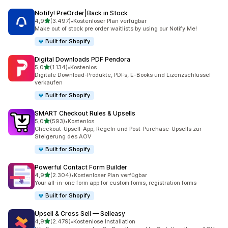
Notify! PreOrder|Back in Stock
von 5 Sternen
4,9
(3.497)
•
Kostenloser Plan verfügbar
3497 Rezensionen insgesamt
Make out of stock pre order waitlists by using our Notify Me!
Built for Shopify
Digital Downloads PDF Pendora
von 5 Sternen
5,0
(1.134)
•
Kostenlos
1134 Rezensionen insgesamt
Digitale Download-Produkte, PDFs, E-Books und Lizenzschlüssel
verkaufen
Built for Shopify
SMART Checkout Rules & Upsells
von 5 Sternen
5,0
(593)
•
Kostenlos
593 Rezensionen insgesamt
Checkout-Upsell-App, Regeln und Post-Purchase-Upsells zur
Steigerung des AOV
Built for Shopify
Powerful Contact Form Builder
von 5 Sternen
4,9
(2.304)
•
Kostenloser Plan verfügbar
2304 Rezensionen insgesamt
Your all-in-one form app for custom forms, registration forms
Built for Shopify
Upsell & Cross Sell — Selleasy
von 5 Sternen
4,9
(2.479)
•
Kostenlose Installation
2479 Rezensionen insgesamt