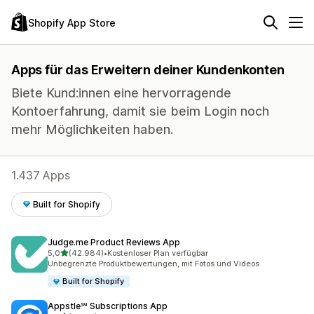
Shopify App Store
Apps für das Erweitern deiner Kundenkonten
Biete Kund:innen eine hervorragende
Kontoerfahrung, damit sie beim Login noch
mehr Möglichkeiten haben.
1.437 Apps
Built for Shopify
Judge.me Product Reviews App
von 5 Sternen
5,0
(42.984)
•
Kostenloser Plan verfügbar
42984 Rezensionen insgesamt
Unbegrenzte Produktbewertungen, mit Fotos und Videos
Built for Shopify
Appstle℠ Subscriptions App