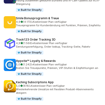
Häufig zusammen gekaufte Bundles und In-Cart-Upsells zur AOV-
Steigerung
Built for Shopify
Smile Bonusprogramm & Treue
von 5 Sternen
4,9
(4.173)
•
Kostenloser Plan verfügbar
4173 Rezensionen insgesamt
Treueprogramm für Kundenbindung mit Punkten, Prämien, Empfehlu
Built for Shopify
Track123 Order Tracking 3D
von 5 Sternen
4,9
(1.566)
•
Kostenloser Plan verfügbar
1566 Rezensionen insgesamt
Sendungsverfolgung, Order lookup, Tracking-Seite, Paketv
Built for Shopify
Appstle℠ Loyalty & Rewards
von 5 Sternen
5,0
(1.242)
•
Kostenloser Plan verfügbar
1242 Rezensionen insgesamt
Bieten Sie Treuepunkte, Prämien, VIP-Stufen & Empfehlungen an
Built for Shopify
Kaching Subscriptions App
von 5 Sternen
5,0
(818)
•
Kostenloser Plan verfügbar
818 Rezensionen insgesamt
Wiederkehrende Umsätze mit flexiblen Produkt-Abonnements
steigern
Built for Shopify