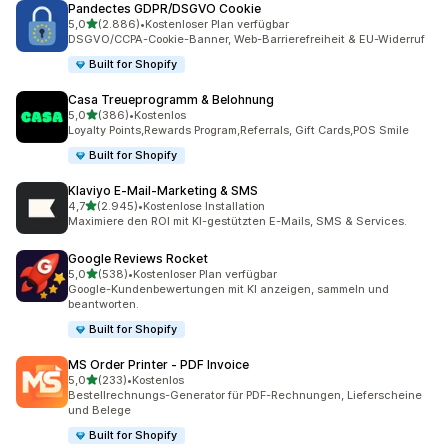
Pandectes GDPR/DSGVO Cookie
von 5 Sternen
5,0
(2.886)
•
Kostenloser Plan verfügbar
2886 Rezensionen insgesamt
DSGVO/CCPA-Cookie-Banner, Web-Barrierefreiheit & EU-Widerruf
Built for Shopify
Casa Treueprogramm & Belohnung
von 5 Sternen
5,0
(386)
•
Kostenlos
386 Rezensionen insgesamt
Loyalty Points,Rewards Program,Referrals, Gift Cards,POS Smile
Built for Shopify
Klaviyo E‑Mail‑Marketing & SMS
von 5 Sternen
4,7
(2.945)
•
Kostenlose Installation
2945 Rezensionen insgesamt
Maximiere den ROI mit KI-gestützten E-Mails, SMS & Services.
Google Reviews Rocket
von 5 Sternen
5,0
(538)
•
Kostenloser Plan verfügbar
538 Rezensionen insgesamt
Google-Kundenbewertungen mit KI anzeigen, sammeln und
beantworten.
Built for Shopify
MS Order Printer ‑ PDF Invoice
von 5 Sternen
5,0
(233)
•
Kostenlos
233 Rezensionen insgesamt
Bestellrechnungs-Generator für PDF-Rechnungen, Lieferscheine
und Belege
Built for Shopify