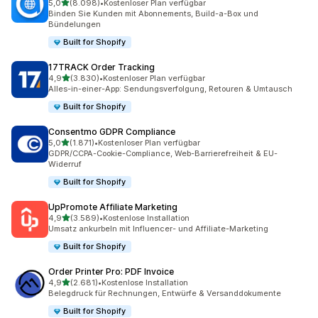
von 5 Sternen
5,0
(8.098)
•
Kostenloser Plan verfügbar
8098 Rezensionen insgesamt
Binden Sie Kunden mit Abonnements, Build-a-Box und
Bündelungen
Built for Shopify
17TRACK Order Tracking
von 5 Sternen
4,9
(3.830)
•
Kostenloser Plan verfügbar
3830 Rezensionen insgesamt
Alles-in-einer-App: Sendungsverfolgung, Retouren & Umtausch
Built for Shopify
Consentmo GDPR Compliance
von 5 Sternen
5,0
(1.871)
•
Kostenloser Plan verfügbar
1871 Rezensionen insgesamt
GDPR/CCPA-Cookie-Compliance, Web-Barrierefreiheit & EU-
Widerruf
Built for Shopify
UpPromote Affiliate Marketing
von 5 Sternen
4,9
(3.589)
•
Kostenlose Installation
3589 Rezensionen insgesamt
Umsatz ankurbeln mit Influencer- und Affiliate-Marketing
Built for Shopify
Order Printer Pro: PDF Invoice
von 5 Sternen
4,9
(2.681)
•
Kostenlose Installation
2681 Rezensionen insgesamt
Belegdruck für Rechnungen, Entwürfe & Versanddokumente
Built for Shopify