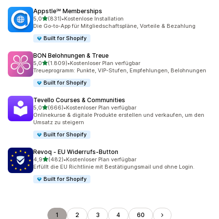
Appstle℠ Memberships
von 5 Sternen
5,0
(831)
•
Kostenlose Installation
831 Rezensionen insgesamt
Die Go-to-App für Mitgliedschaftspläne, Vorteile & Bezahlung
Built for Shopify
BON Belohnungen & Treue
von 5 Sternen
5,0
(1.809)
•
Kostenloser Plan verfügbar
1809 Rezensionen insgesamt
Treueprogramm: Punkte, VIP-Stufen, Empfehlungen, Belohnungen
Built for Shopify
Tevello Courses & Communities
von 5 Sternen
5,0
(666)
•
Kostenloser Plan verfügbar
666 Rezensionen insgesamt
Onlinekurse & digitale Produkte erstellen und verkaufen, um den
Umsatz zu steigern
Built for Shopify
Revoq ‑ EU Widerrufs‑Button
von 5 Sternen
4,9
(482)
•
Kostenloser Plan verfügbar
482 Rezensionen insgesamt
Erfüllt die EU Richtlinie mit Bestätigungsmail und ohne Login.
Built for Shopify
1
2
3
4
60