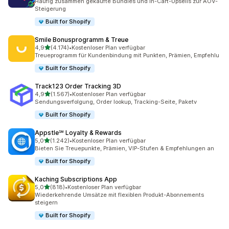
Häufig zusammen gekaufte Bundles und In-Cart-Upsells zur AOV-
Steigerung
Built for Shopify
Smile Bonusprogramm & Treue
von 5 Sternen
4,9
(4.174)
•
Kostenloser Plan verfügbar
4174 Rezensionen insgesamt
Treueprogramm für Kundenbindung mit Punkten, Prämien, Empfehlu
Built for Shopify
Track123 Order Tracking 3D
von 5 Sternen
4,9
(1.567)
•
Kostenloser Plan verfügbar
1567 Rezensionen insgesamt
Sendungsverfolgung, Order lookup, Tracking-Seite, Paketv
Built for Shopify
Appstle℠ Loyalty & Rewards
von 5 Sternen
5,0
(1.242)
•
Kostenloser Plan verfügbar
1242 Rezensionen insgesamt
Bieten Sie Treuepunkte, Prämien, VIP-Stufen & Empfehlungen an
Built for Shopify
Kaching Subscriptions App
von 5 Sternen
5,0
(818)
•
Kostenloser Plan verfügbar
818 Rezensionen insgesamt
Wiederkehrende Umsätze mit flexiblen Produkt-Abonnements
steigern
Built for Shopify