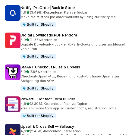
Notify! PreOrder|Back in Stock
von 5 Sternen
4,9
(3.498)
•
Kostenloser Plan verfügbar
3498 Rezensionen insgesamt
Make out of stock pre order waitlists by using our Notify Me!
Built for Shopify
Digital Downloads PDF Pendora
von 5 Sternen
5,0
(1.133)
•
Kostenlos
1133 Rezensionen insgesamt
Digitale Download-Produkte, PDFs, E-Books und Lizenzschlüssel
verkaufen
Built for Shopify
SMART Checkout Rules & Upsells
von 5 Sternen
5,0
(596)
•
Kostenlos
596 Rezensionen insgesamt
Checkout-Upsell-App, Regeln und Post-Purchase-Upsells zur
Steigerung des AOV
Built for Shopify
Powerful Contact Form Builder
von 5 Sternen
4,9
(2.306)
•
Kostenloser Plan verfügbar
2306 Rezensionen insgesamt
Your all-in-one form app for custom forms, registration forms
Built for Shopify
Upsell & Cross Sell — Selleasy
von 5 Sternen
4,9
(2.480)
•
Kostenlose Installation
2480 Rezensionen insgesamt