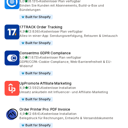
von 5 Sternen
5,0
(8.131)
•
Kostenloser Plan verfügbar
8131 Rezensionen insgesamt
Binden Sie Kunden mit Abonnements, Build-a-Box und
Bündelungen
Built for Shopify
17TRACK Order Tracking
von 5 Sternen
4,9
(3.836)
•
Kostenloser Plan verfügbar
3836 Rezensionen insgesamt
Alles-in-einer-App: Sendungsverfolgung, Retouren & Umtausch
Built for Shopify
Consentmo GDPR Compliance
von 5 Sternen
5,0
(1.873)
•
Kostenloser Plan verfügbar
1873 Rezensionen insgesamt
GDPR/CCPA-Cookie-Compliance, Web-Barrierefreiheit & EU-
Widerruf
Built for Shopify
UpPromote Affiliate Marketing
von 5 Sternen
4,9
(3.592)
•
Kostenlose Installation
3592 Rezensionen insgesamt
Umsatz ankurbeln mit Influencer- und Affiliate-Marketing
Built for Shopify
Order Printer Pro: PDF Invoice
von 5 Sternen
4,9
(2.684)
•
Kostenlose Installation
2684 Rezensionen insgesamt
Belegdruck für Rechnungen, Entwürfe & Versanddokumente
Built for Shopify