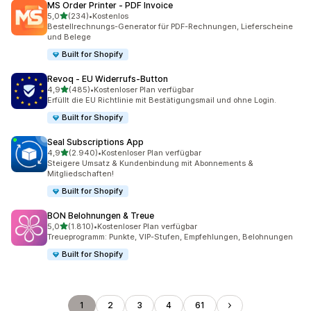
MS Order Printer ‑ PDF Invoice
von 5 Sternen
5,0
(234)
•
Kostenlos
234 Rezensionen insgesamt
Bestellrechnungs-Generator für PDF-Rechnungen, Lieferscheine
und Belege
Built for Shopify
Revoq ‑ EU Widerrufs‑Button
von 5 Sternen
4,9
(485)
•
Kostenloser Plan verfügbar
485 Rezensionen insgesamt
Erfüllt die EU Richtlinie mit Bestätigungsmail und ohne Login.
Built for Shopify
Seal Subscriptions App
von 5 Sternen
4,9
(2.940)
•
Kostenloser Plan verfügbar
2940 Rezensionen insgesamt
Steigere Umsatz & Kundenbindung mit Abonnements &
Mitgliedschaften!
Built for Shopify
BON Belohnungen & Treue
von 5 Sternen
5,0
(1.810)
•
Kostenloser Plan verfügbar
1810 Rezensionen insgesamt
Treueprogramm: Punkte, VIP-Stufen, Empfehlungen, Belohnungen
Built for Shopify
1
2
3
4
61