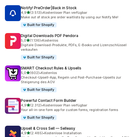
Notify! PreOrder|Back in Stock
von 5 Sternen
4,9
(3.513)
•
Kostenloser Plan verfügbar
3513 Rezensionen insgesamt
Make out of stock pre order waitlists by using our Notify Me!
Built for Shopify
Digital Downloads PDF Pendora
von 5 Sternen
5,0
(1.136)
•
Kostenlos
1136 Rezensionen insgesamt
Digitale Download-Produkte, PDFs, E-Books und Lizenzschlüssel
verkaufen
Built for Shopify
SMART Checkout Rules & Upsells
von 5 Sternen
5,0
(602)
•
Kostenlos
602 Rezensionen insgesamt
Checkout-Upsell-App, Regeln und Post-Purchase-Upsells zur
Steigerung des AOV
Built for Shopify
Powerful Contact Form Builder
von 5 Sternen
4,9
(2.312)
•
Kostenloser Plan verfügbar
2312 Rezensionen insgesamt
Your all-in-one form app for custom forms, registration forms
Built for Shopify
Upsell & Cross Sell — Selleasy
von 5 Sternen
4,9
(2.485)
•
Kostenlose Installation
2485 Rezensionen insgesamt