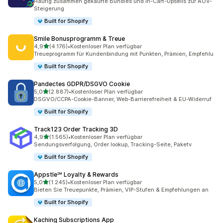
Häufig zusammen gekaufte Bundles und In-Cart-Upsells zur AOV-
Steigerung
Built for Shopify
Smile Bonusprogramm & Treue
von 5 Sternen
4,9
(4.176)
•
Kostenloser Plan verfügbar
4176 Rezensionen insgesamt
Treueprogramm für Kundenbindung mit Punkten, Prämien, Empfehlu
Built for Shopify
Pandectes GDPR/DSGVO Cookie
von 5 Sternen
5,0
(2.887)
•
Kostenloser Plan verfügbar
2887 Rezensionen insgesamt
DSGVO/CCPA-Cookie-Banner, Web-Barrierefreiheit & EU-Widerruf
Built for Shopify
Track123 Order Tracking 3D
von 5 Sternen
4,9
(1.565)
•
Kostenloser Plan verfügbar
1565 Rezensionen insgesamt
Sendungsverfolgung, Order lookup, Tracking-Seite, Paketv
Built for Shopify
Appstle℠ Loyalty & Rewards
von 5 Sternen
5,0
(1.245)
•
Kostenloser Plan verfügbar
1245 Rezensionen insgesamt
Bieten Sie Treuepunkte, Prämien, VIP-Stufen & Empfehlungen an
Built for Shopify
Kaching Subscriptions App