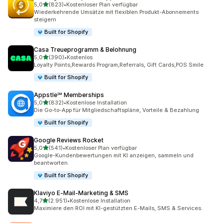
von 5 Sternen
5,0
(823)
•
Kostenloser Plan verfügbar
823 Rezensionen insgesamt
Wiederkehrende Umsätze mit flexiblen Produkt-Abonnements
steigern
Built for Shopify
Casa Treueprogramm & Belohnung
von 5 Sternen
5,0
(390)
•
Kostenlos
390 Rezensionen insgesamt
Loyalty Points,Rewards Program,Referrals, Gift Cards,POS Smile
Built for Shopify
Appstle℠ Memberships
von 5 Sternen
5,0
(832)
•
Kostenlose Installation
832 Rezensionen insgesamt
Die Go-to-App für Mitgliedschaftspläne, Vorteile & Bezahlung
Built for Shopify
Google Reviews Rocket
von 5 Sternen
5,0
(541)
•
Kostenloser Plan verfügbar
541 Rezensionen insgesamt
Google-Kundenbewertungen mit KI anzeigen, sammeln und
beantworten.
Built for Shopify
Klaviyo E‑Mail‑Marketing & SMS
von 5 Sternen
4,7
(2.951)
•
Kostenlose Installation
2951 Rezensionen insgesamt
Maximiere den ROI mit KI-gestützten E-Mails, SMS & Services.