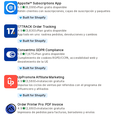
Appstle℠ Subscriptions App
de 5 estrellas
5.0
(8,099)
•
Plan gratis disponible
8099 reseñas en total
Retén clientes con suscripciones, cajas de suscripción y paquetes
Built for Shopify
17TRACK Order Tracking
de 5 estrellas
4.9
(3,830)
•
Plan gratis disponible
3830 reseñas en total
App todo en uno: rastrea pedidos, devoluciones y cambios
Built for Shopify
Consentmo GDPR Compliance
de 5 estrellas
5.0
(1,871)
•
Plan gratis disponible
1871 reseñas en total
Cumplimiento de cookies RGPD/CCPA, accesibilidad web y
desistimiento de la UE
Built for Shopify
UpPromote Affiliate Marketing
de 5 estrellas
4.9
(3,589)
•
Instalación gratuita
3589 reseñas en total
Impulsa los ciclos de ventas por referidos con el programa de
influencers y afiliados
Built for Shopify
Order Printer Pro: PDF Invoice
de 5 estrellas
4.9
(2,680)
•
Instalación gratuita
2680 reseñas en total
Impresora de pedidos para facturas, borradores y envíos