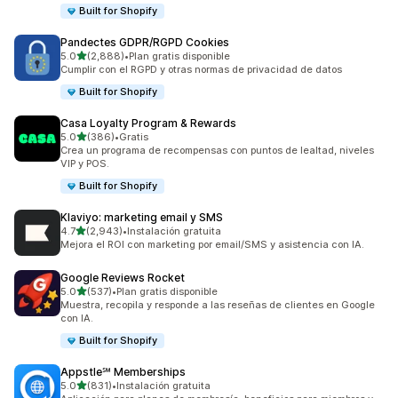
Built for Shopify
Pandectes GDPR/RGPD Cookies
de 5 estrellas
5.0
(2,888)
•
Plan gratis disponible
2888 reseñas en total
Cumplir con el RGPD y otras normas de privacidad de datos
Built for Shopify
Casa Loyalty Program & Rewards
de 5 estrellas
5.0
(386)
•
Gratis
386 reseñas en total
Crea un programa de recompensas con puntos de lealtad, niveles
VIP y POS.
Built for Shopify
Klaviyo: marketing email y SMS
de 5 estrellas
4.7
(2,943)
•
Instalación gratuita
2943 reseñas en total
Mejora el ROI con marketing por email/SMS y asistencia con IA.
Google Reviews Rocket
de 5 estrellas
5.0
(537)
•
Plan gratis disponible
537 reseñas en total
Muestra, recopila y responde a las reseñas de clientes en Google
con IA.
Built for Shopify
Appstle℠ Memberships
de 5 estrellas
5.0
(831)
•
Instalación gratuita
831 reseñas en total