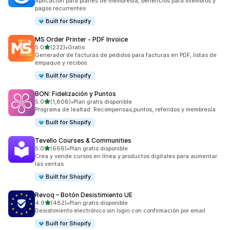
Aplicación para planes de membresía, beneficios para miembros y
pagos recurrentes
Built for Shopify
MS Order Printer ‑ PDF Invoice
de 5 estrellas
5.0
(232)
•
Gratis
232 reseñas en total
Generador de facturas de pedidos para facturas en PDF, listas de
empaque y recibos
Built for Shopify
BON: Fidelización y Puntos
de 5 estrellas
5.0
(1,808)
•
Plan gratis disponible
1808 reseñas en total
Programa de lealtad: Recompensas,puntos, referidos y membresía
Built for Shopify
Tevello Courses & Communities
de 5 estrellas
5.0
(666)
•
Plan gratis disponible
666 reseñas en total
Crea y vende cursos en línea y productos digitales para aumentar
las ventas
Built for Shopify
Revoq – Botón Desistimiento UE
de 5 estrellas
4.9
(482)
•
Plan gratis disponible
482 reseñas en total
Desistimiento electrónico sin login con confirmación por email
Built for Shopify