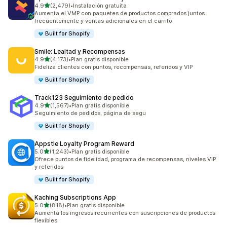
de 5 estrellas
4.9
(2,479)
•
Instalación gratuita
2479 reseñas en total
Aumenta el VMP con paquetes de productos comprados juntos
frecuentemente y ventas adicionales en el carrito
Built for Shopify
Smile: Lealtad y Recompensas
de 5 estrellas
4.9
(4,173)
•
Plan gratis disponible
4173 reseñas en total
Fideliza clientes con puntos, recompensas, referidos y VIP
Built for Shopify
Track123 Seguimiento de pedido
de 5 estrellas
4.9
(1,567)
•
Plan gratis disponible
1567 reseñas en total
Seguimiento de pedidos, página de segu
Built for Shopify
Appstle Loyalty Program Reward
de 5 estrellas
5.0
(1,243)
•
Plan gratis disponible
1243 reseñas en total
Ofrece puntos de fidelidad, programa de recompensas, niveles VIP
y referidos
Built for Shopify
Kaching Subscriptions App
de 5 estrellas
5.0
(818)
•
Plan gratis disponible
818 reseñas en total
Aumenta los ingresos recurrentes con suscripciones de productos
flexibles