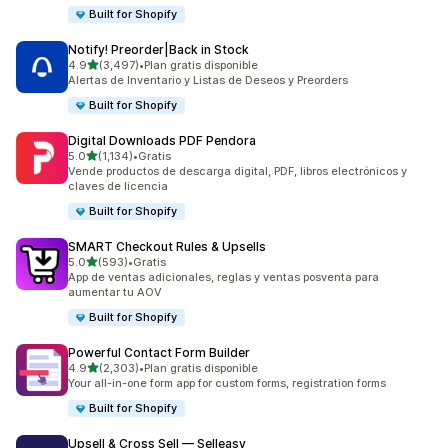
Built for Shopify
Notify! Preorder|Back in Stock
de 5 estrellas
4.9
(3,497)
•
Plan gratis disponible
3497 reseñas en total
Alertas de Inventario y Listas de Deseos y Preorders
Built for Shopify
Digital Downloads PDF Pendora
de 5 estrellas
5.0
(1,134)
•
Gratis
1134 reseñas en total
Vende productos de descarga digital, PDF, libros electrónicos y
claves de licencia
Built for Shopify
SMART Checkout Rules & Upsells
de 5 estrellas
5.0
(593)
•
Gratis
593 reseñas en total
App de ventas adicionales, reglas y ventas posventa para
aumentar tu AOV
Built for Shopify
Powerful Contact Form Builder
de 5 estrellas
4.9
(2,303)
•
Plan gratis disponible
2303 reseñas en total
Your all-in-one form app for custom forms, registration forms
Built for Shopify
Upsell & Cross Sell — Selleasy