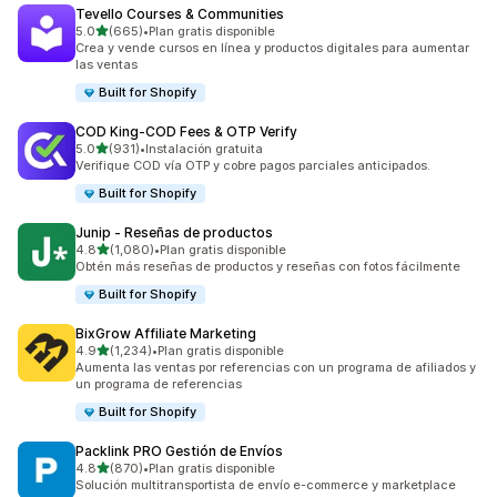
Tevello Courses & Communities
de 5 estrellas
5.0
(665)
•
Plan gratis disponible
665 reseñas en total
Crea y vende cursos en línea y productos digitales para aumentar
las ventas
Built for Shopify
COD King‑COD Fees & OTP Verify
de 5 estrellas
5.0
(931)
•
Instalación gratuita
931 reseñas en total
Verifique COD vía OTP y cobre pagos parciales anticipados.
Built for Shopify
Junip ‑ Reseñas de productos
de 5 estrellas
4.8
(1,080)
•
Plan gratis disponible
1080 reseñas en total
Obtén más reseñas de productos y reseñas con fotos fácilmente
Built for Shopify
BixGrow Affiliate Marketing
de 5 estrellas
4.9
(1,234)
•
Plan gratis disponible
1234 reseñas en total
Aumenta las ventas por referencias con un programa de afiliados y
un programa de referencias
Built for Shopify
Packlink PRO Gestión de Envíos
de 5 estrellas
4.8
(870)
•
Plan gratis disponible
870 reseñas en total
Solución multitransportista de envío e-commerce y marketplace