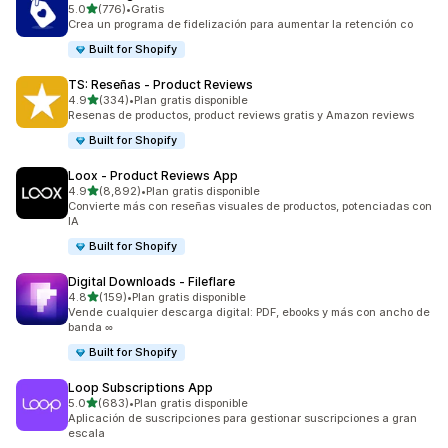
de 5 estrellas
5.0
(776)
•
Gratis
776 reseñas en total
Crea un programa de fidelización para aumentar la retención co
Built for Shopify
TS: Reseñas ‑ Product Reviews
de 5 estrellas
4.9
(334)
•
Plan gratis disponible
334 reseñas en total
Resenas de productos, product reviews gratis y Amazon reviews
Built for Shopify
Loox ‑ Product Reviews App
de 5 estrellas
4.9
(8,892)
•
Plan gratis disponible
8892 reseñas en total
Convierte más con reseñas visuales de productos, potenciadas con
IA
Built for Shopify
Digital Downloads ‑ Fileflare
de 5 estrellas
4.8
(159)
•
Plan gratis disponible
159 reseñas en total
Vende cualquier descarga digital: PDF, ebooks y más con ancho de
banda ∞
Built for Shopify
Loop Subscriptions App
de 5 estrellas
5.0
(683)
•
Plan gratis disponible
683 reseñas en total
Aplicación de suscripciones para gestionar suscripciones a gran
escala