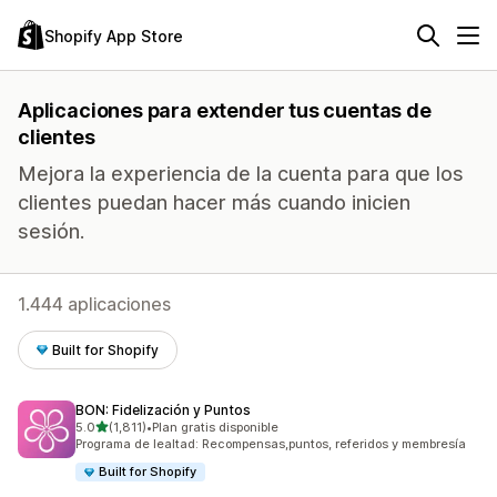
Shopify App Store
Aplicaciones para extender tus cuentas de
clientes
Mejora la experiencia de la cuenta para que los
clientes puedan hacer más cuando inicien
sesión.
1.444 aplicaciones
Built for Shopify
BON: Fidelización y Puntos
de 5 estrellas
5.0
(1,811)
•
Plan gratis disponible
1811 reseñas en total
Programa de lealtad: Recompensas,puntos, referidos y membresía
Built for Shopify