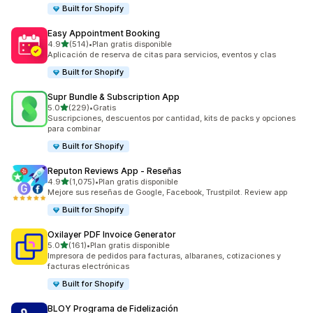
Built for Shopify
Easy Appointment Booking
de 5 estrellas
4.9
(514)
•
Plan gratis disponible
514 reseñas en total
Aplicación de reserva de citas para servicios, eventos y clas
Built for Shopify
Supr Bundle & Subscription App
de 5 estrellas
5.0
(229)
•
Gratis
229 reseñas en total
Suscripciones, descuentos por cantidad, kits de packs y opciones
para combinar
Built for Shopify
Reputon Reviews App ‑ Reseñas
de 5 estrellas
4.9
(1,075)
•
Plan gratis disponible
1075 reseñas en total
Mejore sus reseñas de Google, Facebook, Trustpilot. Review app
Built for Shopify
Oxilayer PDF Invoice Generator
de 5 estrellas
5.0
(161)
•
Plan gratis disponible
161 reseñas en total
Impresora de pedidos para facturas, albaranes, cotizaciones y
facturas electrónicas
Built for Shopify
BLOY Programa de Fidelización