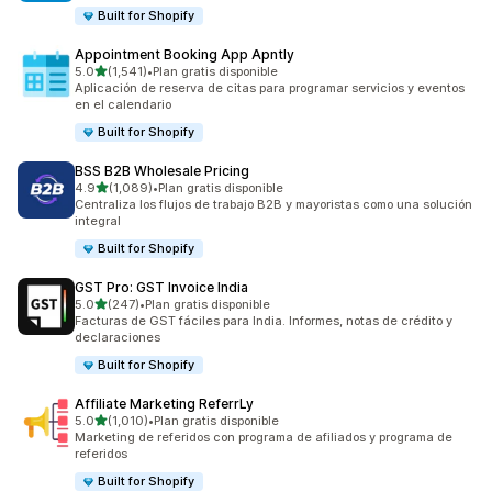
Built for Shopify
Appointment Booking App Apntly
de 5 estrellas
5.0
(1,541)
•
Plan gratis disponible
1541 reseñas en total
Aplicación de reserva de citas para programar servicios y eventos
en el calendario
Built for Shopify
BSS B2B Wholesale Pricing
de 5 estrellas
4.9
(1,089)
•
Plan gratis disponible
1089 reseñas en total
Centraliza los flujos de trabajo B2B y mayoristas como una solución
integral
Built for Shopify
GST Pro: GST Invoice India
de 5 estrellas
5.0
(247)
•
Plan gratis disponible
247 reseñas en total
Facturas de GST fáciles para India. Informes, notas de crédito y
declaraciones
Built for Shopify
Affiliate Marketing ReferrLy
de 5 estrellas
5.0
(1,010)
•
Plan gratis disponible
1010 reseñas en total
Marketing de referidos con programa de afiliados y programa de
referidos
Built for Shopify