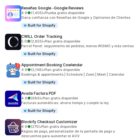
Reseñas Google ‑Google Reviews
de 5 estrellas
4.9
(1,405)
•
Prueba gratis disponible
1405 reseñas en total
Gana confianza con Reseñas de Google y Opiniones de Clientes
Built for Shopify
CWILL Order Tracking
de 5 estrellas
5.0
(2,855)
•
Plan gratis disponible
2855 reseñas en total
Parcel Panel: seguimiento de pedidos, menos WISMO y más ventas
Built for Shopify
Appointment Booking Cowlendar
de 5 estrellas
4.9
(2,148)
•
Plan gratis disponible
2148 reseñas en total
Bookings & appointments | Schedule | Zoom | Meet | Calendar
Built for Shopify
Avada Factura PDF
de 5 estrellas
4.9
(686)
•
Plan gratis disponible
686 reseñas en total
Facturas automáticas: ahorra tiempo y cumple la ley.
Built for Shopify
Blockify Checkout Customizer
de 5 estrellas
4.9
(275)
•
Plan gratis disponible
275 reseñas en total
Reglas de pago, personalizador de la pantalla de pago y
descuentos para aumentar el AOV