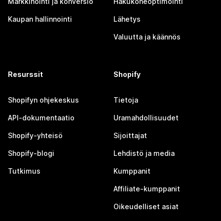
Markkinointi ja konversio
Hakukoneoptimointi
Kaupan hallinnointi
Lähetys
Valuutta ja käännös
Resurssit
Shopify
Shopifyn ohjekeskus
Tietoja
API-dokumentaatio
Uramahdollisuudet
Shopify-yhteisö
Sijoittajat
Shopify-blogi
Lehdistö ja media
Tutkimus
Kumppanit
Affiliate-kumppanit
Oikeudelliset asiat