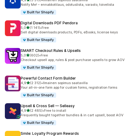
4,9
(3 513)
•
Ilmainen sopimus saatavilla
3513 arvostelua yhteensä
Notify Me! – ennakkotilaus, odotuslista, varasto, toivelista
Built for Shopify
Digital Downloads PDF Pendora
/ 5 tähteä
5,0
(1 141)
•
Free
1141 arvostelua yhteensä
Sell digital downloads products, PDFs, eBooks, license keys
Built for Shopify
SMART Checkout Rules & Upsells
/ 5 tähteä
5,0
(602)
•
Free
602 arvostelua yhteensä
Checkout upsell app, rules & post purchase upsells to grow AOV
Built for Shopify
Powerful Contact Form Builder
/ 5 tähteä
4,9
(2 312)
•
Ilmainen sopimus saatavilla
2312 arvostelua yhteensä
Your all-in-one form app for custom forms, registration forms
Built for Shopify
Upsell & Cross Sell — Selleasy
/ 5 tähteä
4,9
(2 485)
•
Free to install
2485 arvostelua yhteensä
Frequently bought together bundles & in cart upsell, boost AOV
Built for Shopify
Smile: Loyalty Program Rewards