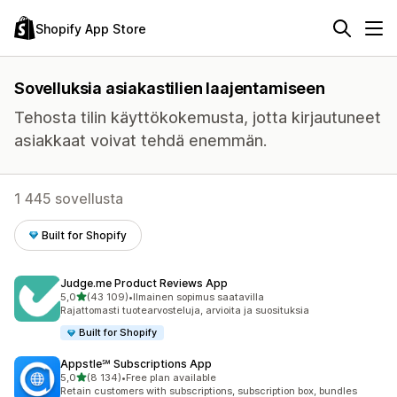
Shopify App Store
Sovelluksia asiakastilien laajentamiseen
Tehosta tilin käyttökokemusta, jotta kirjautuneet
asiakkaat voivat tehdä enemmän.
1 445 sovellusta
Built for Shopify
Judge.me Product Reviews App
/ 5 tähteä
5,0
(43 109)
•
Ilmainen sopimus saatavilla
43109 arvostelua yhteensä
Rajattomasti tuotearvosteluja, arvioita ja suosituksia
Built for Shopify
Appstle℠ Subscriptions App
/ 5 tähteä
5,0
(8 134)
•
Free plan available
8134 arvostelua yhteensä
Retain customers with subscriptions, subscription box, bundles