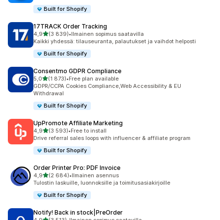
Built for Shopify
17TRACK Order Tracking
/ 5 tähteä
4,9
(3 839)
•
Ilmainen sopimus saatavilla
3839 arvostelua yhteensä
Kaikki yhdessä: tilauseuranta, palautukset ja vaihdot helposti
Built for Shopify
Consentmo GDPR Compliance
/ 5 tähteä
5,0
(1 873)
•
Free plan available
1873 arvostelua yhteensä
GDPR/CCPA Cookies Compliance,Web Accessibility & EU
Withdrawal
Built for Shopify
UpPromote Affiliate Marketing
/ 5 tähteä
4,9
(3 593)
•
Free to install
3593 arvostelua yhteensä
Drive referral sales loops with influencer & affiliate program
Built for Shopify
Order Printer Pro: PDF Invoice
/ 5 tähteä
4,9
(2 684)
•
Ilmainen asennus
2684 arvostelua yhteensä
Tulostin laskuille, luonnoksille ja toimitusasiakirjoille
Built for Shopify
Notify! Back in stock|PreOrder
/ 5 tähteä