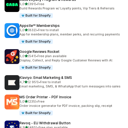
/ 5 tähteä
5,0
(391)
•
Free
391 arvostelua yhteensä
Build Rewards Program w/ Loyalty points, Vip Tiers & Referrals
Built for Shopify
Appstle℠ Memberships
/ 5 tähteä
5,0
(832)
•
Free to install
832 arvostelua yhteensä
App for membership plans, member perks, and recurring payments
Built for Shopify
Google Reviews Rocket
/ 5 tähteä
5,0
(541)
•
Free plan available
541 arvostelua yhteensä
Display, Collect, and Reply Google Customer Reviews with AI.
Built for Shopify
Klaviyo: Email Marketing & SMS
/ 5 tähteä
4,7
(2 951)
•
Free to install
2951 arvostelua yhteensä
Email marketing, SMS, & WhatsApp that turn messages into sales
MS Order Printer ‑ PDF Invoice
/ 5 tähteä
5,0
(235)
•
Free
235 arvostelua yhteensä
Order invoice generator for PDF invoice, packing slip, receipt
Built for Shopify
Revoq ‑ EU Withdrawal Button
/ 5 tähteä
4,9
(485)
•
Free plan available