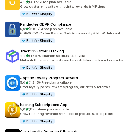
/ 5 tähteä
4,9
(4 177)
•
Free plan available
4177 arvostelua yhteensä
Grow customer loyalty with points, rewards & VIP tiers
Built for Shopify
Pandectes GDPR Compliance
/ 5 tähteä
5,0
(2 887)
•
Free plan available
2887 arvostelua yhteensä
GDPR/CCPA Cookie Banner, Web Accessibility & EU Withdrawal
Built for Shopify
Track123 Order Tracking
/ 5 tähteä
4,9
(1 567)
•
Ilmainen sopimus saatavilla
1567 arvostelua yhteensä
Mukautettu seuranta loistavan tarkastelukokemuksen luomiseksi
Built for Shopify
Appstle Loyalty Program Reward
/ 5 tähteä
5,0
(1 245)
•
Free plan available
1245 arvostelua yhteensä
Offer loyalty points, rewards program, VIP tiers & referrals
Built for Shopify
Kaching Subscriptions App
/ 5 tähteä
5,0
(825)
•
Free plan available
825 arvostelua yhteensä
Grow recurring revenue with flexible product subscriptions
Built for Shopify
Casa Loyalty Program & Rewards