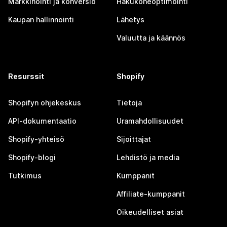
Markkinointi ja konversio
Hakukoneoptimointi
Kaupan hallinnointi
Lähetys
Valuutta ja käännös
Resurssit
Shopify
Shopifyn ohjekeskus
Tietoja
API-dokumentaatio
Uramahdollisuudet
Shopify-yhteisö
Sijoittajat
Shopify-blogi
Lehdistö ja media
Tutkimus
Kumppanit
Affiliate-kumppanit
Oikeudelliset asiat