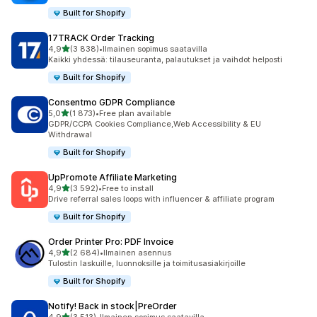
Built for Shopify
17TRACK Order Tracking
/ 5 tähteä
4,9
(3 838)
•
Ilmainen sopimus saatavilla
3838 arvostelua yhteensä
Kaikki yhdessä: tilauseuranta, palautukset ja vaihdot helposti
Built for Shopify
Consentmo GDPR Compliance
/ 5 tähteä
5,0
(1 873)
•
Free plan available
1873 arvostelua yhteensä
GDPR/CCPA Cookies Compliance,Web Accessibility & EU
Withdrawal
Built for Shopify
UpPromote Affiliate Marketing
/ 5 tähteä
4,9
(3 592)
•
Free to install
3592 arvostelua yhteensä
Drive referral sales loops with influencer & affiliate program
Built for Shopify
Order Printer Pro: PDF Invoice
/ 5 tähteä
4,9
(2 684)
•
Ilmainen asennus
2684 arvostelua yhteensä
Tulostin laskuille, luonnoksille ja toimitusasiakirjoille
Built for Shopify
Notify! Back in stock|PreOrder
/ 5 tähteä