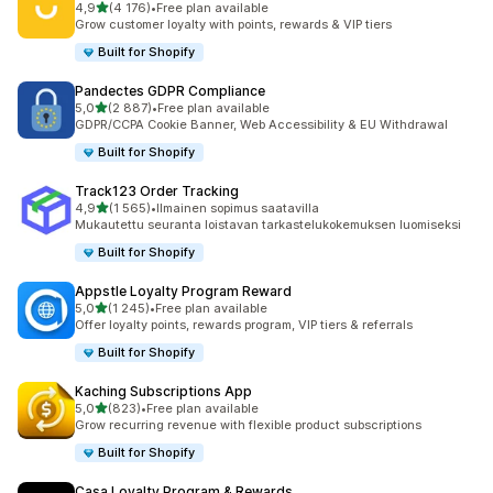
/ 5 tähteä
4,9
(4 176)
•
Free plan available
4176 arvostelua yhteensä
Grow customer loyalty with points, rewards & VIP tiers
Built for Shopify
Pandectes GDPR Compliance
/ 5 tähteä
5,0
(2 887)
•
Free plan available
2887 arvostelua yhteensä
GDPR/CCPA Cookie Banner, Web Accessibility & EU Withdrawal
Built for Shopify
Track123 Order Tracking
/ 5 tähteä
4,9
(1 565)
•
Ilmainen sopimus saatavilla
1565 arvostelua yhteensä
Mukautettu seuranta loistavan tarkastelukokemuksen luomiseksi
Built for Shopify
Appstle Loyalty Program Reward
/ 5 tähteä
5,0
(1 245)
•
Free plan available
1245 arvostelua yhteensä
Offer loyalty points, rewards program, VIP tiers & referrals
Built for Shopify
Kaching Subscriptions App
/ 5 tähteä
5,0
(823)
•
Free plan available
823 arvostelua yhteensä
Grow recurring revenue with flexible product subscriptions
Built for Shopify
Casa Loyalty Program & Rewards