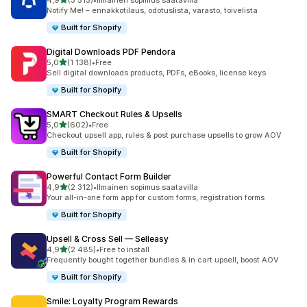
4,9
(3 513)
•
Ilmainen sopimus saatavilla
3513 arvostelua yhteensä
Notify Me! – ennakkotilaus, odotuslista, varasto, toivelista
Built for Shopify
Digital Downloads PDF Pendora
/ 5 tähteä
5,0
(1 138)
•
Free
1138 arvostelua yhteensä
Sell digital downloads products, PDFs, eBooks, license keys
Built for Shopify
SMART Checkout Rules & Upsells
/ 5 tähteä
5,0
(602)
•
Free
602 arvostelua yhteensä
Checkout upsell app, rules & post purchase upsells to grow AOV
Built for Shopify
Powerful Contact Form Builder
/ 5 tähteä
4,9
(2 312)
•
Ilmainen sopimus saatavilla
2312 arvostelua yhteensä
Your all-in-one form app for custom forms, registration forms
Built for Shopify
Upsell & Cross Sell — Selleasy
/ 5 tähteä
4,9
(2 485)
•
Free to install
2485 arvostelua yhteensä
Frequently bought together bundles & in cart upsell, boost AOV
Built for Shopify
Smile: Loyalty Program Rewards