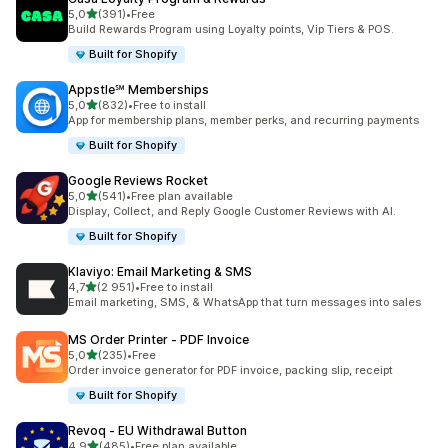
/ 5 tähteä
5,0
(391)
•
Free
391 arvostelua yhteensä
Build Rewards Program using Loyalty points, Vip Tiers & POS.
Built for Shopify
Appstle℠ Memberships
/ 5 tähteä
5,0
(832)
•
Free to install
832 arvostelua yhteensä
App for membership plans, member perks, and recurring payments
Built for Shopify
Google Reviews Rocket
/ 5 tähteä
5,0
(541)
•
Free plan available
541 arvostelua yhteensä
Display, Collect, and Reply Google Customer Reviews with AI.
Built for Shopify
Klaviyo: Email Marketing & SMS
/ 5 tähteä
4,7
(2 951)
•
Free to install
2951 arvostelua yhteensä
Email marketing, SMS, & WhatsApp that turn messages into sales
MS Order Printer ‑ PDF Invoice
/ 5 tähteä
5,0
(235)
•
Free
235 arvostelua yhteensä
Order invoice generator for PDF invoice, packing slip, receipt
Built for Shopify
Revoq ‑ EU Withdrawal Button
/ 5 tähteä
4,9
(485)
•
Free plan available