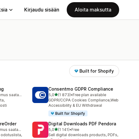
ksia
Kirjaudu sisään
Aloita maksutta
Built for Shopify
ng
Consentmo GDPR Compliance
/ 5 tähteä
Ilmainen sopimus saatavilla
5,0
(1 873)
•
Free plan available
1873 arvostelua yhteensä
ta,
GDPR/CCPA Cookies Compliance,Web
osti
Accessibility & EU Withdrawal
Built for Shopify
PreOrder
Digital Downloads PDF Pendora
/ 5 tähteä
Ilmainen sopimus saatavilla
5,0
(1 141)
•
Free
1141 arvostelua yhteensä
 odotuslista,
Sell digital downloads products, PDFs,