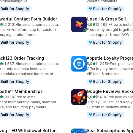
mitusasiakirjoille
varasto, toivelista
Built for Shopify
Built for Shopify
werful Contact Form Builder
Upsell & Cross Sell —
/ 5 tähteä
/ 5 tähteä
(2 312)
•
Ilmainen sopimus saatavilla
4,9
(2 485)
•
Free to instal
2 arvostelua yhteensä
2485 arvostelua yhteensä
r all-in-one form app for custom
Frequently bought togethe
ms, registration forms
in cart upsell, boost AOV
Built for Shopify
Built for Shopify
ack123 Order Tracking
Appstle Loyalty Prog
/ 5 tähteä
/ 5 tähteä
(1 567)
•
Ilmainen sopimus saatavilla
5,0
(1 245)
•
Free plan ava
7 arvostelua yhteensä
1245 arvostelua yhteensä
autettu seuranta loistavan
Offer loyalty points, rewa
kastelukokemuksen luomiseksi
VIP tiers & referrals
Built for Shopify
Built for Shopify
pstle℠ Memberships
Google Reviews Rock
/ 5 tähteä
/ 5 tähteä
(832)
•
Free to install
5,0
(541)
•
Free plan avail
 arvostelua yhteensä
541 arvostelua yhteensä
 for membership plans, member
Display, Collect, and Repl
ks, and recurring payments
Customer Reviews with AI.
Built for Shopify
Built for Shopify
voq ‑ EU Withdrawal Button
Seal Subscriptions Ap