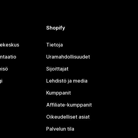
Shopify
jekeskus
Tietoja
ntaatio
Uramahdollisuudet
eisö
Sijoittajat
i
Lehdistö ja media
Kumppanit
Affiliate-kumppanit
Oikeudelliset asiat
Palvelun tila