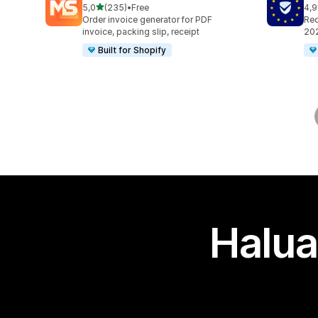
/ 5 tähteä
5,0
(235)
•
Free
4,9
235 arvostelua yhteensä
485
Order invoice generator for PDF
Req
invoice, packing slip, receipt
202
Built for Shopify
Halua