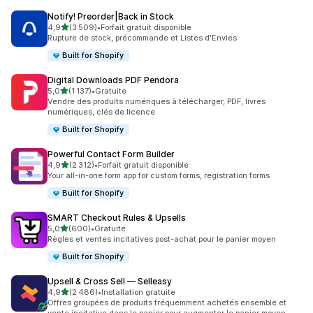
Notify! Preorder|Back in Stock
étoile(s) sur 5
4,9
(3 509)
•
Forfait gratuit disponible
3509 avis au total
Rupture de stock, précommande et Listes d'Envies
Built for Shopify
Digital Downloads PDF Pendora
étoile(s) sur 5
5,0
(1 137)
•
Gratuite
1137 avis au total
Vendre des produits numériques à télécharger, PDF, livres
numériques, clés de licence
Built for Shopify
Powerful Contact Form Builder
étoile(s) sur 5
4,9
(2 312)
•
Forfait gratuit disponible
2312 avis au total
Your all-in-one form app for custom forms, registration forms
Built for Shopify
SMART Checkout Rules & Upsells
étoile(s) sur 5
5,0
(600)
•
Gratuite
600 avis au total
Règles et ventes incitatives post-achat pour le panier moyen
Built for Shopify
Upsell & Cross Sell — Selleasy
étoile(s) sur 5
4,9
(2 486)
•
Installation gratuite
2486 avis au total
Offres groupées de produits fréquemment achetés ensemble et