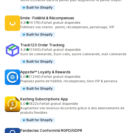
vente incitative dans le panier pour augmenter le panier moyen
Built for Shopify
Smile : Fidélité & Récompenses
étoile(s) sur 5
4,9
(4 176)
•
Forfait gratuit disponible
4176 avis au total
Fidélisez vos clients : points, récompenses, parrainage, VIP
Built for Shopify
Track123 Order Tracking
étoile(s) sur 5
4,9
(1 566)
•
Forfait gratuit disponible
1566 avis au total
Suivi de commande, Suivi colis, suivre commande, mail commande
Built for Shopify
Appstle℠ Loyalty & Rewards
étoile(s) sur 5
5,0
(1 246)
•
Forfait gratuit disponible
1246 avis au total
Proposez points de fidélité, récompenses, tiers VIP & parraina
Built for Shopify
Kaching Subscriptions App
étoile(s) sur 5
5,0
(822)
•
Forfait gratuit disponible
822 avis au total
Augmentez vos revenus récurrents grâce à des abonnements de
produits flexibles
Built for Shopify
Pandectes Conformité RGPD/GDPR