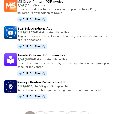
MS Order Printer ‑ PDF Invoice
étoile(s) sur 5
5,0
(234)
•
Gratuite
234 avis au total
Générateur de factures de commande pour factures PDF,
bordereaux d’expédition et reçus
Built for Shopify
Seal Subscriptions App
étoile(s) sur 5
4,9
(2 937)
•
Forfait gratuit disponible
2937 avis au total
Augmentez vos ventes et votre rétention grâce aux abonnements
et aux adhésions !
Built for Shopify
Tevello Courses & Communities
étoile(s) sur 5
5,0
(665)
•
Forfait gratuit disponible
665 avis au total
Créer et vendre des cours en ligne et des produits numériques pour
stimuler les ventes
Built for Shopify
Revoq – Bouton Rétractation UE
étoile(s) sur 5
4,9
(486)
•
Forfait gratuit disponible
486 avis au total
Rétractation électronique sans login avec confirmation email
Built for Shopify