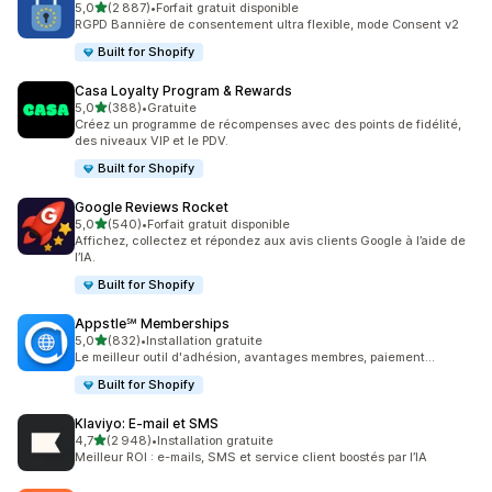
étoile(s) sur 5
5,0
(2 887)
•
Forfait gratuit disponible
2887 avis au total
RGPD Bannière de consentement ultra flexible, mode Consent v2
Built for Shopify
Casa Loyalty Program & Rewards
étoile(s) sur 5
5,0
(388)
•
Gratuite
388 avis au total
Créez un programme de récompenses avec des points de fidélité,
des niveaux VIP et le PDV.
Built for Shopify
Google Reviews Rocket
étoile(s) sur 5
5,0
(540)
•
Forfait gratuit disponible
540 avis au total
Affichez, collectez et répondez aux avis clients Google à l’aide de
l’IA.
Built for Shopify
Appstle℠ Memberships
étoile(s) sur 5
5,0
(832)
•
Installation gratuite
832 avis au total
Le meilleur outil d'adhésion, avantages membres, paiement...
Built for Shopify
Klaviyo: E‑mail et SMS
étoile(s) sur 5
4,7
(2 948)
•
Installation gratuite
2948 avis au total
Meilleur ROI : e-mails, SMS et service client boostés par l’IA