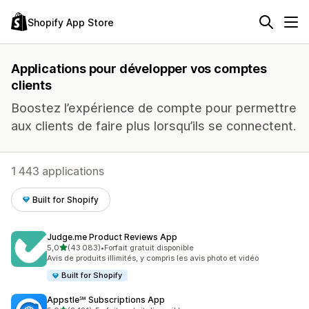
Shopify App Store
Applications pour développer vos comptes
clients
Boostez l’expérience de compte pour permettre
aux clients de faire plus lorsqu’ils se connectent.
1 443 applications
Built for Shopify
Judge.me Product Reviews App
étoile(s) sur 5
5,0
(43 083)
•
Forfait gratuit disponible
43083 avis au total
Avis de produits illimités, y compris les avis photo et vidéo
Built for Shopify
Appstle℠ Subscriptions App