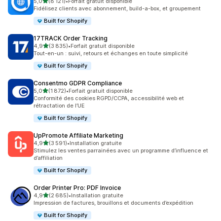
étoile(s) sur 5
5,0
(8 121)
•
Forfait gratuit disponible
8121 avis au total
Fidélisez clients avec abonnement, build-a-box, et groupement
Built for Shopify
17TRACK Order Tracking
étoile(s) sur 5
4,9
(3 835)
•
Forfait gratuit disponible
3835 avis au total
Tout-en-un : suivi, retours et échanges en toute simplicité
Built for Shopify
Consentmo GDPR Compliance
étoile(s) sur 5
5,0
(1 872)
•
Forfait gratuit disponible
1872 avis au total
Conformité des cookies RGPD/CCPA, accessibilité web et
rétractation de l’UE
Built for Shopify
UpPromote Affiliate Marketing
étoile(s) sur 5
4,9
(3 591)
•
Installation gratuite
3591 avis au total
Stimulez les ventes parrainées avec un programme d’influence et
d’affiliation
Built for Shopify
Order Printer Pro: PDF Invoice
étoile(s) sur 5
4,9
(2 685)
•
Installation gratuite
2685 avis au total
Impression de factures, brouillons et documents d’expédition
Built for Shopify