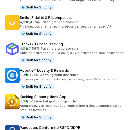
vente incitative dans le panier pour augmenter le panier moyen
Built for Shopify
Smile : Fidélité & Récompenses
étoile(s) sur 5
4,9
(4 174)
•
Forfait gratuit disponible
4174 avis au total
Fidélisez vos clients : points, récompenses, parrainage, VIP
Built for Shopify
Track123 Order Tracking
étoile(s) sur 5
4,9
(1 567)
•
Forfait gratuit disponible
1567 avis au total
Suivi de commande, Suivi colis, suivre commande, mail commande
Built for Shopify
Appstle℠ Loyalty & Rewards
étoile(s) sur 5
5,0
(1 246)
•
Forfait gratuit disponible
1246 avis au total
Proposez points de fidélité, récompenses, tiers VIP & parraina
Built for Shopify
Kaching Subscriptions App
étoile(s) sur 5
5,0
(819)
•
Forfait gratuit disponible
819 avis au total
Augmentez vos revenus récurrents grâce à des abonnements de
produits flexibles
Built for Shopify
Pandectes Conformité RGPD/GDPR