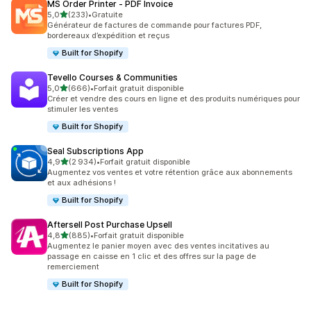
MS Order Printer ‑ PDF Invoice
étoile(s) sur 5
5,0
(233)
•
Gratuite
233 avis au total
Générateur de factures de commande pour factures PDF,
bordereaux d’expédition et reçus
Built for Shopify
Tevello Courses & Communities
étoile(s) sur 5
5,0
(666)
•
Forfait gratuit disponible
666 avis au total
Créer et vendre des cours en ligne et des produits numériques pour
stimuler les ventes
Built for Shopify
Seal Subscriptions App
étoile(s) sur 5
4,9
(2 934)
•
Forfait gratuit disponible
2934 avis au total
Augmentez vos ventes et votre rétention grâce aux abonnements
et aux adhésions !
Built for Shopify
Aftersell Post Purchase Upsell
étoile(s) sur 5
4,8
(885)
•
Forfait gratuit disponible
885 avis au total
Augmentez le panier moyen avec des ventes incitatives au
passage en caisse en 1 clic et des offres sur la page de
remerciement
Built for Shopify