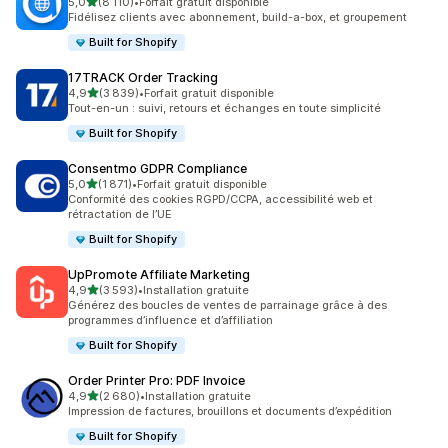
étoile(s) sur 5
5,0
(8 110)
•
Forfait gratuit disponible
8110 avis au total
Fidélisez clients avec abonnement, build-a-box, et groupement
Built for Shopify
17TRACK Order Tracking
étoile(s) sur 5
4,9
(3 839)
•
Forfait gratuit disponible
3839 avis au total
Tout-en-un : suivi, retours et échanges en toute simplicité
Built for Shopify
Consentmo GDPR Compliance
étoile(s) sur 5
5,0
(1 871)
•
Forfait gratuit disponible
1871 avis au total
Conformité des cookies RGPD/CCPA, accessibilité web et
rétractation de l’UE
Built for Shopify
UpPromote Affiliate Marketing
étoile(s) sur 5
4,9
(3 593)
•
Installation gratuite
3593 avis au total
Générez des boucles de ventes de parrainage grâce à des
programmes d’influence et d’affiliation
Built for Shopify
Order Printer Pro: PDF Invoice
étoile(s) sur 5
4,9
(2 680)
•
Installation gratuite
2680 avis au total
Impression de factures, brouillons et documents d’expédition
Built for Shopify