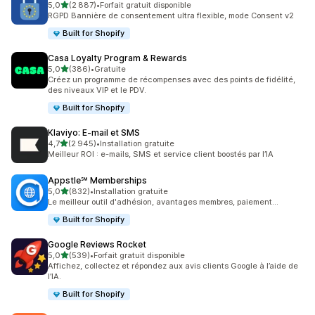
étoile(s) sur 5
5,0
(2 887)
•
Forfait gratuit disponible
2887 avis au total
RGPD Bannière de consentement ultra flexible, mode Consent v2
Built for Shopify
Casa Loyalty Program & Rewards
étoile(s) sur 5
5,0
(386)
•
Gratuite
386 avis au total
Créez un programme de récompenses avec des points de fidélité,
des niveaux VIP et le PDV.
Built for Shopify
Klaviyo: E‑mail et SMS
étoile(s) sur 5
4,7
(2 945)
•
Installation gratuite
2945 avis au total
Meilleur ROI : e-mails, SMS et service client boostés par l’IA
Appstle℠ Memberships
étoile(s) sur 5
5,0
(832)
•
Installation gratuite
832 avis au total
Le meilleur outil d'adhésion, avantages membres, paiement...
Built for Shopify
Google Reviews Rocket
étoile(s) sur 5
5,0
(539)
•
Forfait gratuit disponible
539 avis au total
Affichez, collectez et répondez aux avis clients Google à l’aide de
l’IA.
Built for Shopify