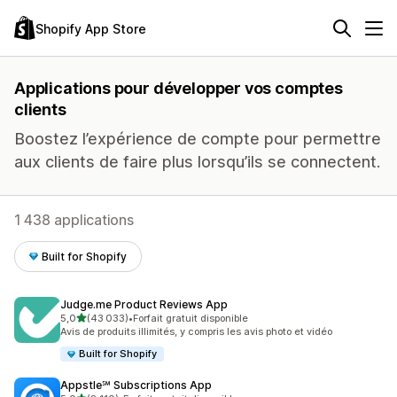
Shopify App Store
Applications pour développer vos comptes
clients
Boostez l’expérience de compte pour permettre
aux clients de faire plus lorsqu’ils se connectent.
1 438 applications
Built for Shopify
Judge.me Product Reviews App
étoile(s) sur 5
5,0
(43 033)
•
Forfait gratuit disponible
43033 avis au total
Avis de produits illimités, y compris les avis photo et vidéo
Built for Shopify
Appstle℠ Subscriptions App