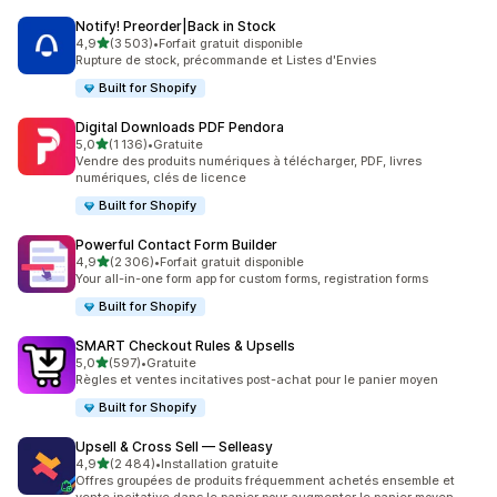
Notify! Preorder|Back in Stock
étoile(s) sur 5
4,9
(3 503)
•
Forfait gratuit disponible
3503 avis au total
Rupture de stock, précommande et Listes d'Envies
Built for Shopify
Digital Downloads PDF Pendora
étoile(s) sur 5
5,0
(1 136)
•
Gratuite
1136 avis au total
Vendre des produits numériques à télécharger, PDF, livres
numériques, clés de licence
Built for Shopify
Powerful Contact Form Builder
étoile(s) sur 5
4,9
(2 306)
•
Forfait gratuit disponible
2306 avis au total
Your all-in-one form app for custom forms, registration forms
Built for Shopify
SMART Checkout Rules & Upsells
étoile(s) sur 5
5,0
(597)
•
Gratuite
597 avis au total
Règles et ventes incitatives post-achat pour le panier moyen
Built for Shopify
Upsell & Cross Sell — Selleasy
étoile(s) sur 5
4,9
(2 484)
•
Installation gratuite
2484 avis au total
Offres groupées de produits fréquemment achetés ensemble et