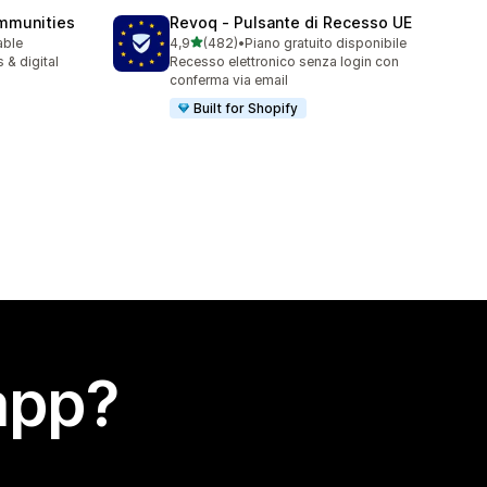
mmunities
Revoq ‑ Pulsante di Recesso UE
stelle su 5
able
4,9
(482)
•
Piano gratuito disponibile
482 recensioni totali
 & digital
Recesso elettronico senza login con
conferma via email
Built for Shopify
app?