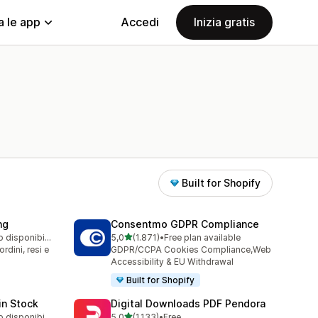
a le app
Accedi
Inizia gratis
Built for Shopify
ng
Consentmo GDPR Compliance
stelle su 5
Piano gratuito disponibile
5,0
(1.871)
•
Free plan available
1871 recensioni totali
rdini, resi e
GDPR/CCPA Cookies Compliance,Web
Accessibility & EU Withdrawal
Built for Shopify
in Stock
Digital Downloads PDF Pendora
stelle su 5
Piano gratuito disponibile
5,0
(1.133)
•
Free