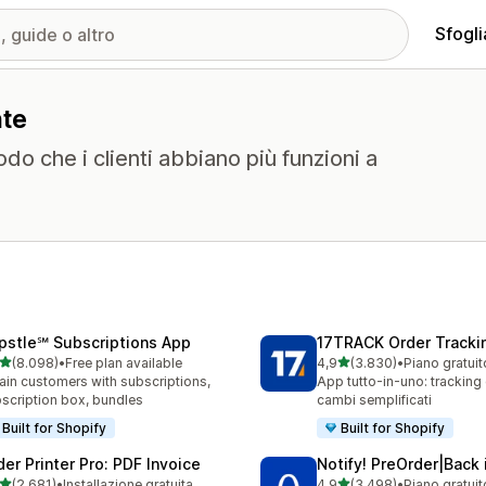
Sfogli
nte
odo che i clienti abbiano più funzioni a
pstle℠ Subscriptions App
17TRACK Order Tracki
stelle su 5
stelle su 5
(8.098)
•
Free plan available
4,9
(3.830)
•
8 recensioni totali
3830 recensioni totali
ain customers with subscriptions,
App tutto-in-uno: tracking o
scription box, bundles
cambi semplificati
Built for Shopify
Built for Shopify
der Printer Pro: PDF Invoice
Notify! PreOrder|Back 
stelle su 5
stelle su 5
(2.681)
•
Installazione gratuita
4,9
(3.498)
•