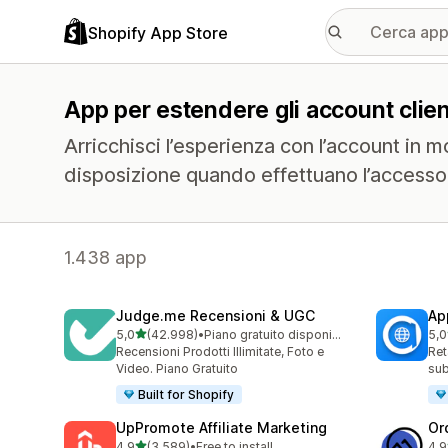
Shopify App Store
App per estendere gli account clie
Arricchisci l’esperienza con l’account in m
disposizione quando effettuano l’accesso
1.438 app
Judge.me Recensioni & UGC
Ap
stelle su 5
5,0
(42.998)
•
Piano gratuito disponibile
5,0
42998 recensioni totali
809
Recensioni Prodotti Illimitate, Foto e
Ret
Video. Piano Gratuito
sub
Built for Shopify
UpPromote Affiliate Marketing
Or
stelle su 5
4,9
(3.589)
•
Free to install
4,9