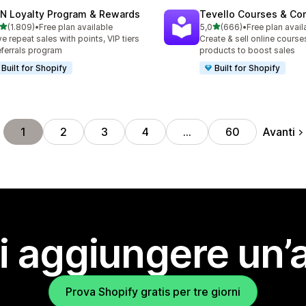
N Loyalty Program & Rewards
Tevello Courses & Co
stelle su 5
stelle su 5
(1.809)
•
Free plan available
5,0
(666)
•
Free plan avail
9 recensioni totali
666 recensioni totali
ve repeat sales with points, VIP tiers
Create & sell online courses
eferrals program
products to boost sales
Built for Shopify
Built for Shopify
Avanti
1
2
3
4
…
60
i aggiungere un’
Prova Shopify gratis per tre giorni