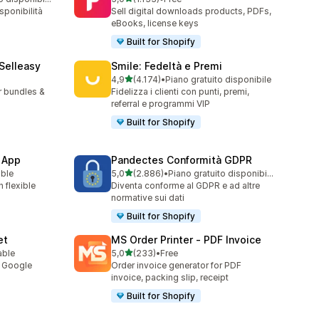
1133 recensioni totali
sponibilità
Sell digital downloads products, PDFs,
eBooks, license keys
Built for Shopify
 Selleasy
Smile: Fedeltà e Premi
stelle su 5
l
4,9
(4.174)
•
Piano gratuito disponibile
4174 recensioni totali
r bundles &
Fidelizza i clienti con punti, premi,
referral e programmi VIP
Built for Shopify
 App
Pandectes Conformità GDPR
stelle su 5
able
5,0
(2.886)
•
Piano gratuito disponibile
2886 recensioni totali
 flexible
Diventa conforme al GDPR e ad altre
normative sui dati
Built for Shopify
et
MS Order Printer ‑ PDF Invoice
stelle su 5
able
5,0
(233)
•
Free
233 recensioni totali
y Google
Order invoice generator for PDF
invoice, packing slip, receipt
Built for Shopify