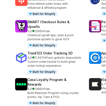
3589 recensioni totali
268
Drive referral sales loops with
Sta
influencer & affiliate program
doc
Built for Shopify
SMART Checkout Rules &
Po
Upsells
4,9
230
You
stelle su 5
5,0
(596)
•
Free
596 recensioni totali
for
Checkout upsell app, rules & post
purchase upsells to grow AOV
Built for Shopify
Track123 Order Tracking 3D
Ap
stelle su 5
4,9
(1.567)
•
Piano gratuito disponibile
5,0
1567 recensioni totali
124
Custom order tracker to build great
Off
order lookup experience
VIP
Built for Shopify
Casa Loyalty Program &
Kl
Rewards
4,7
294
Mar
stelle su 5
5,0
(386)
•
Free
386 recensioni totali
aum
Build Rewards Program using Loyalty
points, Vip Tiers & POS.
Built for Shopify