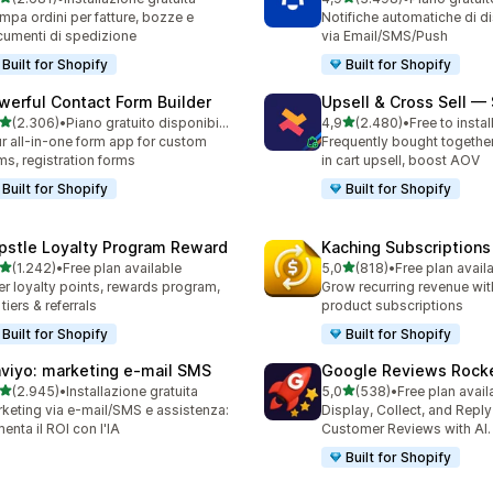
1 recensioni totali
3498 recensioni totali
mpa ordini per fatture, bozze e
Notifiche automatiche di di
umenti di spedizione
via Email/SMS/Push
Built for Shopify
Built for Shopify
werful Contact Form Builder
Upsell & Cross Sell —
stelle su 5
stelle su 5
(2.306)
•
Piano gratuito disponibile
4,9
(2.480)
•
Free to instal
6 recensioni totali
2480 recensioni totali
r all-in-one form app for custom
Frequently bought togethe
ms, registration forms
in cart upsell, boost AOV
Built for Shopify
Built for Shopify
pstle Loyalty Program Reward
Kaching Subscriptions
stelle su 5
stelle su 5
(1.242)
•
Free plan available
5,0
(818)
•
Free plan avail
2 recensioni totali
818 recensioni totali
er loyalty points, rewards program,
Grow recurring revenue with
 tiers & referrals
product subscriptions
Built for Shopify
Built for Shopify
aviyo: marketing e‑mail SMS
Google Reviews Rock
stelle su 5
stelle su 5
(2.945)
•
Installazione gratuita
5,0
(538)
•
Free plan avail
5 recensioni totali
538 recensioni totali
keting via e-mail/SMS e assistenza:
Display, Collect, and Repl
enta il ROI con l'IA
Customer Reviews with AI.
Built for Shopify