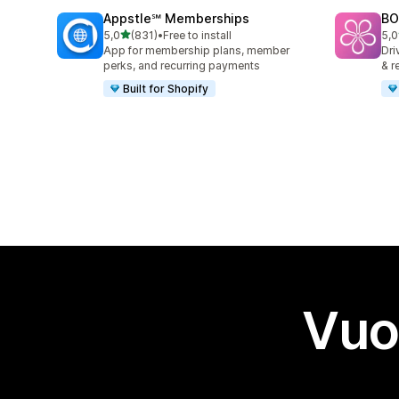
Appstle℠ Memberships
BO
stelle su 5
5,0
(831)
•
Free to install
5,0
831 recensioni totali
180
App for membership plans, member
Dri
perks, and recurring payments
& r
Built for Shopify
Vuo