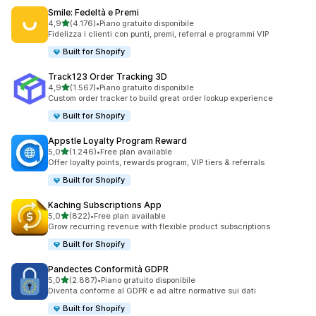
Smile: Fedeltà e Premi
stelle su 5
4,9
(4.176)
•
Piano gratuito disponibile
4176 recensioni totali
Fidelizza i clienti con punti, premi, referral e programmi VIP
Built for Shopify
Track123 Order Tracking 3D
stelle su 5
4,9
(1.567)
•
Piano gratuito disponibile
1567 recensioni totali
Custom order tracker to build great order lookup experience
Built for Shopify
Appstle Loyalty Program Reward
stelle su 5
5,0
(1.246)
•
Free plan available
1246 recensioni totali
Offer loyalty points, rewards program, VIP tiers & referrals
Built for Shopify
Kaching Subscriptions App
stelle su 5
5,0
(822)
•
Free plan available
822 recensioni totali
Grow recurring revenue with flexible product subscriptions
Built for Shopify
Pandectes Conformità GDPR
stelle su 5
5,0
(2.887)
•
Piano gratuito disponibile
2887 recensioni totali
Diventa conforme al GDPR e ad altre normative sui dati
Built for Shopify