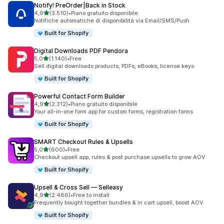
Notify! PreOrder|Back in Stock
stelle su 5
4,9
(3.510)
•
Piano gratuito disponibile
3510 recensioni totali
Notifiche automatiche di disponibilità via Email/SMS/Push
Built for Shopify
Digital Downloads PDF Pendora
stelle su 5
5,0
(1.140)
•
Free
1140 recensioni totali
Sell digital downloads products, PDFs, eBooks, license keys
Built for Shopify
Powerful Contact Form Builder
stelle su 5
4,9
(2.312)
•
Piano gratuito disponibile
2312 recensioni totali
Your all-in-one form app for custom forms, registration forms
Built for Shopify
SMART Checkout Rules & Upsells
stelle su 5
5,0
(600)
•
Free
600 recensioni totali
Checkout upsell app, rules & post purchase upsells to grow AOV
Built for Shopify
Upsell & Cross Sell — Selleasy
stelle su 5
4,9
(2.486)
•
Free to install
2486 recensioni totali
Frequently bought together bundles & in cart upsell, boost AOV
Built for Shopify