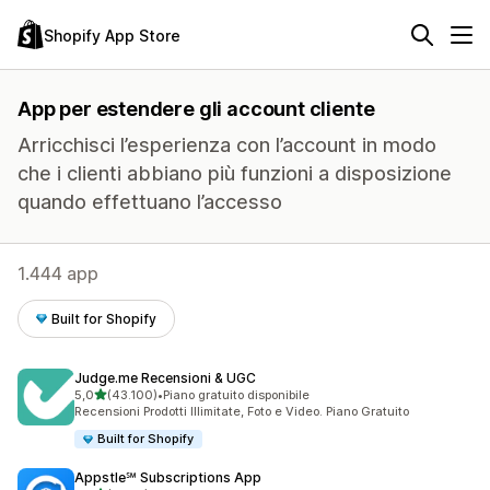
Shopify App Store
App per estendere gli account cliente
Arricchisci l’esperienza con l’account in modo
che i clienti abbiano più funzioni a disposizione
quando effettuano l’accesso
1.444 app
Built for Shopify
Judge.me Recensioni & UGC
stelle su 5
5,0
(43.100)
•
Piano gratuito disponibile
43100 recensioni totali
Recensioni Prodotti Illimitate, Foto e Video. Piano Gratuito
Built for Shopify
Appstle℠ Subscriptions App