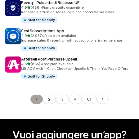
Revoq ‑ Pulsante di Recesso UE
stelle su 5
4,9
(486)
•
Piano gratuito disponibile
486 recensioni totali
Recesso elettronico senza login con conferma via email
Built for Shopify
Seal Subscriptions App
stelle su 5
4,9
(2.937)
•
Free plan available
2937 recensioni totali
Increase sales & retention with subscriptions & memberships!
Built for Shopify
Aftersell Post Purchase Upsell
stelle su 5
4,8
(885)
•
Free plan available
885 recensioni totali
Lift AOV with 1-Click Checkout Upsells & Thank You Page Offers
Built for Shopify
1
2
3
4
61
Vuoi aggiungere un’app?