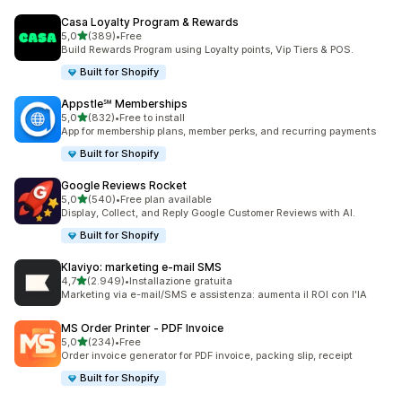
Casa Loyalty Program & Rewards
stelle su 5
5,0
(389)
•
Free
389 recensioni totali
Build Rewards Program using Loyalty points, Vip Tiers & POS.
Built for Shopify
Appstle℠ Memberships
stelle su 5
5,0
(832)
•
Free to install
832 recensioni totali
App for membership plans, member perks, and recurring payments
Built for Shopify
Google Reviews Rocket
stelle su 5
5,0
(540)
•
Free plan available
540 recensioni totali
Display, Collect, and Reply Google Customer Reviews with AI.
Built for Shopify
Klaviyo: marketing e‑mail SMS
stelle su 5
4,7
(2.949)
•
Installazione gratuita
2949 recensioni totali
Marketing via e-mail/SMS e assistenza: aumenta il ROI con l'IA
MS Order Printer ‑ PDF Invoice
stelle su 5
5,0
(234)
•
Free
234 recensioni totali
Order invoice generator for PDF invoice, packing slip, receipt
Built for Shopify