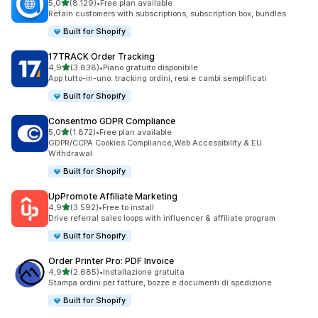
stelle su 5
5,0
(8.129)
•
Free plan available
8129 recensioni totali
Retain customers with subscriptions, subscription box, bundles
Built for Shopify
17TRACK Order Tracking
stelle su 5
4,9
(3.838)
•
Piano gratuito disponibile
3838 recensioni totali
App tutto-in-uno: tracking ordini, resi e cambi semplificati
Built for Shopify
Consentmo GDPR Compliance
stelle su 5
5,0
(1.872)
•
Free plan available
1872 recensioni totali
GDPR/CCPA Cookies Compliance,Web Accessibility & EU
Withdrawal
Built for Shopify
UpPromote Affiliate Marketing
stelle su 5
4,9
(3.592)
•
Free to install
3592 recensioni totali
Drive referral sales loops with influencer & affiliate program
Built for Shopify
Order Printer Pro: PDF Invoice
stelle su 5
4,9
(2.685)
•
Installazione gratuita
2685 recensioni totali
Stampa ordini per fatture, bozze e documenti di spedizione
Built for Shopify