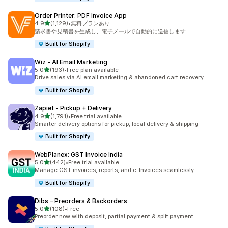
Order Printer: PDF Invoice App
5つ星中
4.9
(1,129)
•
無料プランあり
合計レビュー数：1129件
請求書や見積書を生成し、電子メールで自動的に送信します
Built for Shopify
Wiz ‑ AI Email Marketing
5つ星中
5.0
(193)
•
Free plan available
合計レビュー数：193件
Drive sales via AI email marketing & abandoned cart recovery
Built for Shopify
Zapiet ‑ Pickup + Delivery
5つ星中
4.9
(1,791)
•
Free trial available
合計レビュー数：1791件
Smarter delivery options for pickup, local delivery & shipping
Built for Shopify
WebPlanex: GST Invoice India
5つ星中
5.0
(442)
•
Free trial available
合計レビュー数：442件
Manage GST invoices, reports, and e-Invoices seamlessly
Built for Shopify
Dibs – Preorders & Backorders
5つ星中
5.0
(108)
•
Free
合計レビュー数：108件
Preorder now with deposit, partial payment & split payment.