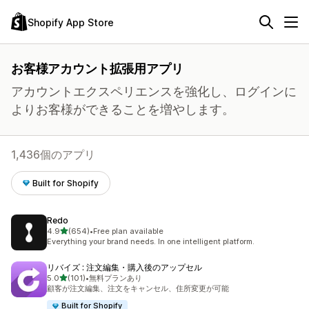
Shopify App Store
お客様アカウント拡張用アプリ
アカウントエクスペリエンスを強化し、ログインに
よりお客様ができることを増やします。
1,436個のアプリ
Built for Shopify
Redo
5つ星中
4.9
(654)
•
Free plan available
合計レビュー数：654件
Everything your brand needs. In one intelligent platform.
リバイズ : 注文編集・購入後のアップセル
5つ星中
5.0
(101)
•
無料プランあり
合計レビュー数：101件
顧客が注文編集、注文をキャンセル、住所変更が可能
Built for Shopify