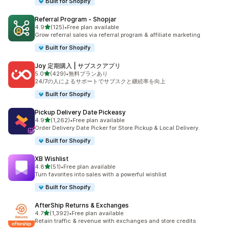
Built for Shopify
Referral Program ‑ Shopjar
5つ星中
4.9
(125)
•
Free plan available
合計レビュー数：125件
Grow referral sales via referral program & affiliate marketing
Built for Shopify
Joy 定期購入 | サブスクアプリ
5つ星中
5.0
(429)
•
無料プランあり
合計レビュー数：429件
24/7の人によるサポートでサブスクと継続率を向上
Built for Shopify
Pickup Delivery Date Pickeasy
5つ星中
4.9
(1,262)
•
Free plan available
合計レビュー数：1262件
Order Delivery Date Picker for Store Pickup & Local Delivery.
Built for Shopify
XB Wishlist
5つ星中
4.8
(51)
•
Free plan available
合計レビュー数：51件
Turn favorites into sales with a powerful wishlist
Built for Shopify
AfterShip Returns & Exchanges
5つ星中
4.7
(1,392)
•
Free plan available
合計レビュー数：1392件
Retain traffic & revenue with exchanges and store credits