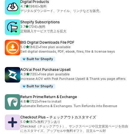
Digital Products
5つ星中
4.7
(986)
•
無料
合計レビュー数：986件
デジタルダウンロード、ファイル、リンクなどを販売。
Shopify Subscriptions
5つ星中
3.7
(734)
•
無料
合計レビュー数：734件
定期購入サービスで売上を拡大
BIG Digital Downloads File PDF
5つ星中
5.0
(862)
•
Free plan available
合計レビュー数：862件
Sell digital downloads, PDF, ebook, files, file & license keys
Built for Shopify
AOV.ai Post Purchase Upsell
5つ星中
4.9
(135)
•
Free plan available
合計レビュー数：135件
Increase AOV with Post Purchase Upsell & Thank you page offers
Built for Shopify
Return Prime:Return & Exchange
5つ星中
4.8
(722)
•
Free to install
合計レビュー数：722件
Automate Returns & Exchanges. Turn Refunds into Revenue
Checkout Plus – チェックアウトカスタマイズ
5つ星中
5.0
(87)
•
無料プランあり
合計レビュー数：87件
Checkout（チェックアウト）、サンクスページや注文状況ページを自由
にカスタマイズ。アップセルや無料ギフト、注文ルール対