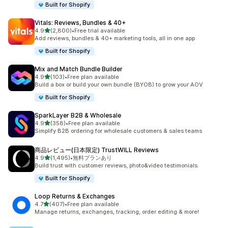
Built for Shopify
Vitals: Reviews, Bundles & 40+
5つ星中
4.9
(2,800)
•
Free trial available
合計レビュー数：2800件
Add reviews, bundles & 40+ marketing tools, all in one app
Built for Shopify
Mix and Match Bundle Builder
5つ星中
4.9
(103)
•
Free plan available
合計レビュー数：103件
Build a box or build your own bundle (BYOB) to grow your AOV
Built for Shopify
SparkLayer B2B & Wholesale
5つ星中
4.9
(358)
•
Free plan available
合計レビュー数：358件
Simplify B2B ordering for wholesale customers & sales teams
商品レビュー(日本限定) TrustWILL Reviews
5つ星中
4.9
(1,495)
•
無料プランあり
合計レビュー数：1495件
Build trust with customer reviews, photo&video testimonials.
Built for Shopify
Loop Returns & Exchanges
5つ星中
4.7
(407)
•
Free plan available
合計レビュー数：407件
Manage returns, exchanges, tracking, order editing & more!