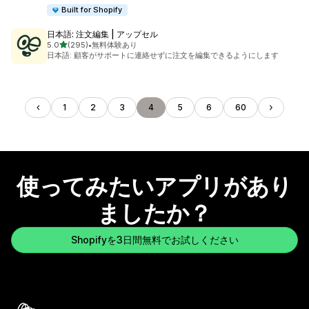
Built for Shopify
日本語: 注文編集 | アップセル
5つ星中
5.0
(295)
•
無料体験あり
合計レビュー数：295件
日本語: 顧客がサポートに連絡せずに注文を編集できるようにします
1
2
3
4
5
6
60
使ってみたいアプリがあり
ましたか？
Shopifyを3日間無料でお試しください