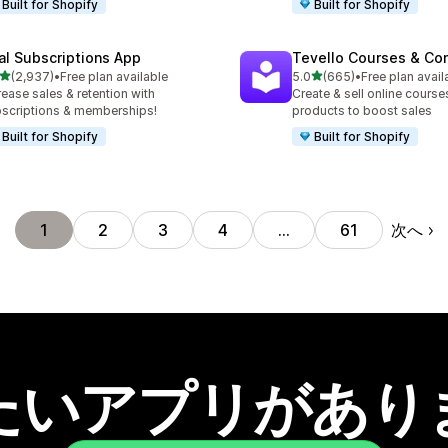
Built for Shopify
Built for Shopify
al Subscriptions App
Tevello Courses & Co
5つ星中
5つ星中
(2,937)
•
Free plan available
5.0
(665)
•
Free plan avail
計レビュー数：2937件
合計レビュー数：665件
rease sales & retention with
Create & sell online courses
scriptions & memberships!
products to boost sales
Built for Shopify
Built for Shopify
次へ
1
2
3
4
…
61
たいアプリがあり