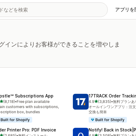
アプリを
グインによりお客様ができることを増やしま
pstle℠ Subscriptions App
17TRACK Order Tracki
5つ星中
5つ星中
(8,118)
•
Free plan available
4.9
(3,835)
•
無料プランあ
レビュー数：8118件
合計レビュー数：3835件
ain customers with subscriptions,
オールインワンアプリ：注文
scription box, bundles
交換も簡単
Built for Shopify
Built for Shopify
der Printer Pro: PDF Invoice
Notify! Back in Stock|
5つ星中
5つ星中
(2,685)
•
無料インストール
4.9
(3,508)
•
無料プランあ