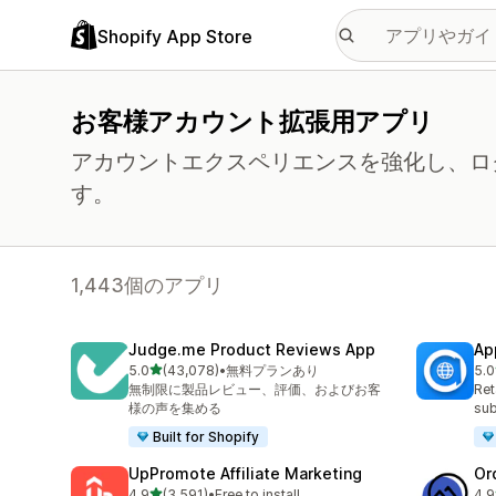
Shopify App Store
お客様アカウント拡張用アプリ
アカウントエクスペリエンスを強化し、ロ
す。
1,443個のアプリ
Judge.me Product Reviews App
Ap
5つ星中
5.0
(43,078)
•
無料プランあり
5.0
合計レビュー数：43078件
合計
無制限に製品レビュー、評価、およびお客
Ret
様の声を集める
sub
Built for Shopify
UpPromote Affiliate Marketing
Or
5つ星中
4.9
(3,591)
•
Free to install
4.9