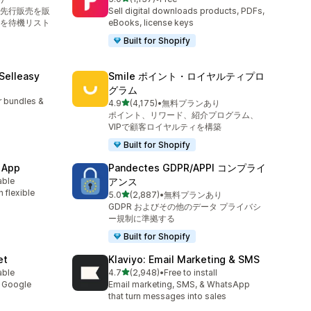
合計レビュー数：1137件
先行販売を販
Sell digital downloads products, PDFs,
を待機リスト
eBooks, license keys
Built for Shopify
 Selleasy
Smile ポイント・ロイヤルティプロ
l
グラム
r bundles &
5つ星中
4.9
(4,175)
•
無料プランあり
合計レビュー数：4175件
ポイント、リワード、紹介プログラム、
VIPで顧客ロイヤルティを構築
Built for Shopify
 App
Pandectes GDPR/APPI コンプライ
able
アンス
 flexible
5つ星中
5.0
(2,887)
•
無料プランあり
合計レビュー数：2887件
GDPR およびその他のデータ プライバシ
ー規制に準拠する
Built for Shopify
et
Klaviyo: Email Marketing & SMS
5つ星中
able
4.7
(2,948)
•
Free to install
合計レビュー数：2948件
y Google
Email marketing, SMS, & WhatsApp
that turn messages into sales