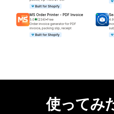
Built for Shopify
MS Order Printer ‑ PDF Invoice
Se
5つ星中
5.0
(234)
•
Free
4.9
合計レビュー数：234件
合
Order invoice generator for PDF
Inc
invoice, packing slip, receipt
sub
Built for Shopify
使ってみ