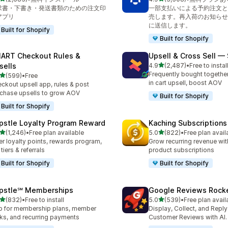
計レビュー数：2685件
合計レビュー数：3508件
求書・下書き・発送書類のための注文印
一部支払いによる予約注文と
アプリ
売します。再入荷のお知らせ
に送信します。
Built for Shopify
Built for Shopify
ART Checkout Rules &
Upsell & Cross Sell —
5つ星中
sells
4.9
(2,487)
•
Free to instal
合計レビュー数：2487件
Frequently bought togethe
5つ星中
(599)
•
Free
計レビュー数：599件
in cart upsell, boost AOV
ckout upsell app, rules & post
chase upsells to grow AOV
Built for Shopify
Built for Shopify
pstle Loyalty Program Reward
Kaching Subscriptions
5つ星中
5つ星中
(1,246)
•
Free plan available
5.0
(822)
•
Free plan avail
計レビュー数：1246件
合計レビュー数：822件
er loyalty points, rewards program,
Grow recurring revenue with
 tiers & referrals
product subscriptions
Built for Shopify
Built for Shopify
pstle℠ Memberships
Google Reviews Rock
5つ星中
5つ星中
(832)
•
Free to install
5.0
(539)
•
Free plan avail
計レビュー数：832件
合計レビュー数：539件
 for membership plans, member
Display, Collect, and Repl
ks, and recurring payments
Customer Reviews with AI.