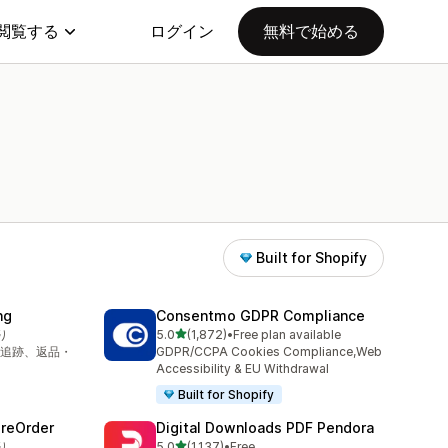
閲覧する
ログイン
無料で始める
Built for Shopify
ng
Consentmo GDPR Compliance
5つ星中
り
5.0
(1,872)
•
Free plan available
合計レビュー数：1872件
追跡、返品・
GDPR/CCPA Cookies Compliance,Web
Accessibility & EU Withdrawal
Built for Shopify
PreOrder
Digital Downloads PDF Pendora
5つ星中
り
5.0
(1,137)
•
Free