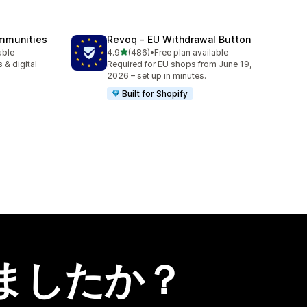
mmunities
Revoq ‑ EU Withdrawal Button
5つ星中
able
4.9
(486)
•
Free plan available
合計レビュー数：486件
 & digital
Required for EU shops from June 19,
2026 – set up in minutes.
Built for Shopify
ましたか？