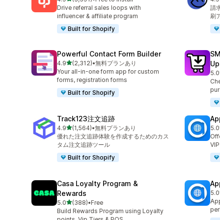
合計レビュー数：3591件
合
Drive referral sales loops with
請
influencer & affiliate program
刷
Built for Shopify
Powerful Contact Form Builder
SM
5つ星中
4.9
(2,312)
•
無料プランあり
Up
合計レビュー数：2312件
Your all-in-one form app for custom
5.0
合
forms, registration forms
Che
pur
Built for Shopify
Track123注文追跡
Ap
5つ星中
4.9
(1,564)
•
無料プランあり
5.0
合計レビュー数：1564件
合
優れた注文追跡体験を作成するためのカス
Off
タム注文追跡ツール
VIP
Built for Shopify
Casa Loyalty Program &
Ap
Rewards
5.0
合
App
5つ星中
5.0
(388)
•
Free
合計レビュー数：388件
per
Build Rewards Program using Loyalty
points, Vip Tiers & POS.