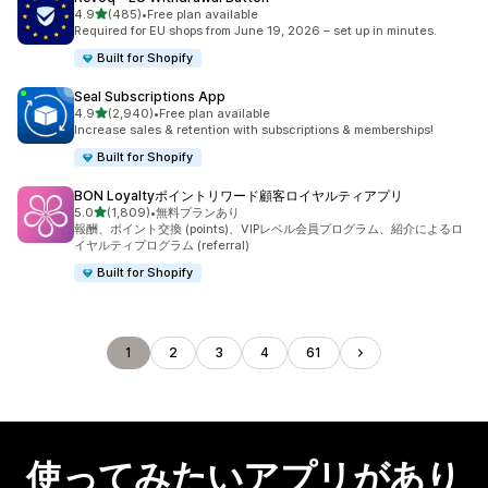
5つ星中
4.9
(485)
•
Free plan available
合計レビュー数：485件
Required for EU shops from June 19, 2026 – set up in minutes.
Built for Shopify
Seal Subscriptions App
5つ星中
4.9
(2,940)
•
Free plan available
合計レビュー数：2940件
Increase sales & retention with subscriptions & memberships!
Built for Shopify
BON Loyaltyポイントリワード顧客ロイヤルティアプリ
5つ星中
5.0
(1,809)
•
無料プランあり
合計レビュー数：1809件
報酬、ポイント交換 (points)、VIPレベル会員プログラム、紹介によるロ
イヤルティプログラム (referral)
Built for Shopify
1
2
3
4
61
使ってみたいアプリがあり