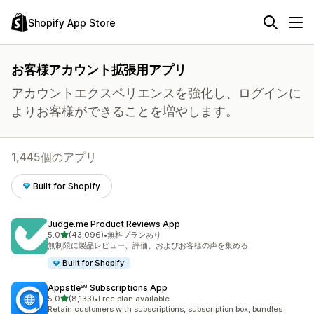
Shopify App Store
お客様アカウント拡張用アプリ
アカウントエクスペリエンスを強化し、ログインに
よりお客様ができることを増やします。
1,445個のアプリ
Built for Shopify
Judge.me Product Reviews App
5つ星中
5.0
(43,096)
•
無料プランあり
合計レビュー数：43096件
無制限に製品レビュー、評価、およびお客様の声を集める
Built for Shopify
Appstle℠ Subscriptions App
5つ星中
5.0
(8,133)
•
Free plan available
合計レビュー数：8133件
Retain customers with subscriptions, subscription box, bundles