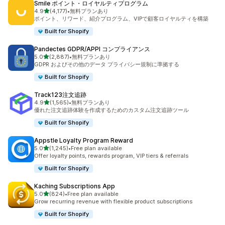
Smile ポイント・ロイヤルティプログラム
5つ星中
4.9
(4,177)
•
無料プランあり
合計レビュー数：4177件
ポイント、リワード、紹介プログラム、VIPで顧客ロイヤルティを構築
Built for Shopify
Pandectes GDPR/APPI コンプライアンス
5つ星中
5.0
(2,887)
•
無料プランあり
合計レビュー数：2887件
GDPR およびその他のデータ プライバシー規制に準拠する
Built for Shopify
Track123注文追跡
5つ星中
4.9
(1,565)
•
無料プランあり
合計レビュー数：1565件
優れた注文追跡体験を作成するためのカスタム注文追跡ツール
Built for Shopify
Appstle Loyalty Program Reward
5つ星中
5.0
(1,245)
•
Free plan available
合計レビュー数：1245件
Offer loyalty points, rewards program, VIP tiers & referrals
Built for Shopify
Kaching Subscriptions App
5つ星中
5.0
(824)
•
Free plan available
合計レビュー数：824件
Grow recurring revenue with flexible product subscriptions
Built for Shopify