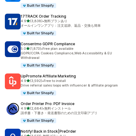
Built for Shopify
17TRACK Order Tracking
5つ星中
4.9
(3,838)
•
無料プランあり
合計レビュー数：3838件
オールインワンアプリ：注文追跡、返品・交換も簡単
Built for Shopify
Consentmo GDPR Compliance
5つ星中
5.0
(1,873)
•
Free plan available
合計レビュー数：1873件
GDPR/CCPA Cookies Compliance,Web Accessibility & EU
Withdrawal
Built for Shopify
UpPromote Affiliate Marketing
5つ星中
4.9
(3,592)
•
Free to install
合計レビュー数：3592件
Drive referral sales loops with influencer & affiliate program
Built for Shopify
Order Printer Pro: PDF Invoice
5つ星中
4.9
(2,684)
•
無料インストール
合計レビュー数：2684件
請求書・下書き・発送書類のための注文印刷アプリ
Built for Shopify
Notify! Back in Stock|PreOrder
5つ星中