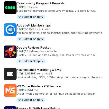
Casa Loyalty Program & Rewards
5つ星中
5.0
(391)
•
Free
合計レビュー数：391件
Build Rewards Program using Loyalty points, Vip Tiers & POS.
Built for Shopify
Appstle℠ Memberships
5つ星中
5.0
(832)
•
Free to install
合計レビュー数：832件
App for membership plans, member perks, and recurring payments
Built for Shopify
Google Reviews Rocket
5つ星中
5.0
(541)
•
Free plan available
合計レビュー数：541件
Display, Collect, and Reply Google Customer Reviews with AI.
Built for Shopify
Klaviyo: Email Marketing & SMS
5つ星中
4.7
(2,951)
•
Free to install
合計レビュー数：2951件
Email marketing, SMS, & WhatsApp that turn messages into sales
MS Order Printer ‑ PDF Invoice
5つ星中
5.0
(235)
•
Free
合計レビュー数：235件
Order invoice generator for PDF invoice, packing slip, receipt
Built for Shopify
Revoq ‑ EU Withdrawal Button