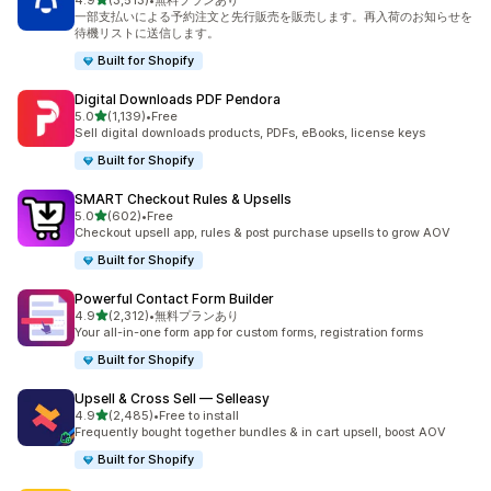
4.9
(3,513)
•
無料プランあり
合計レビュー数：3513件
一部支払いによる予約注文と先行販売を販売します。再入荷のお知らせを
待機リストに送信します。
Built for Shopify
Digital Downloads PDF Pendora
5つ星中
5.0
(1,139)
•
Free
合計レビュー数：1139件
Sell digital downloads products, PDFs, eBooks, license keys
Built for Shopify
SMART Checkout Rules & Upsells
5つ星中
5.0
(602)
•
Free
合計レビュー数：602件
Checkout upsell app, rules & post purchase upsells to grow AOV
Built for Shopify
Powerful Contact Form Builder
5つ星中
4.9
(2,312)
•
無料プランあり
合計レビュー数：2312件
Your all-in-one form app for custom forms, registration forms
Built for Shopify
Upsell & Cross Sell — Selleasy
5つ星中
4.9
(2,485)
•
Free to install
合計レビュー数：2485件
Frequently bought together bundles & in cart upsell, boost AOV
Built for Shopify