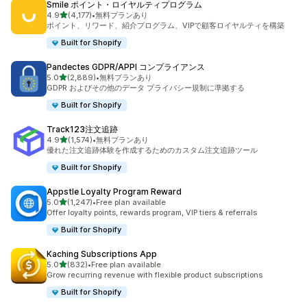
Smile ポイント・ロイヤルティプログラム
5つ星中
4.9
(4,177)
•
無料プランあり
合計レビュー数：4177件
ポイント、リワード、紹介プログラム、VIPで顧客ロイヤルティを構築
Built for Shopify
Pandectes GDPR/APPI コンプライアンス
5つ星中
5.0
(2,889)
•
無料プランあり
合計レビュー数：2889件
GDPR およびその他のデータ プライバシー規制に準拠する
Built for Shopify
Track123注文追跡
5つ星中
4.9
(1,574)
•
無料プランあり
合計レビュー数：1574件
優れた注文追跡体験を作成するためのカスタム注文追跡ツール
Built for Shopify
Appstle Loyalty Program Reward
5つ星中
5.0
(1,247)
•
Free plan available
合計レビュー数：1247件
Offer loyalty points, rewards program, VIP tiers & referrals
Built for Shopify
Kaching Subscriptions App
5つ星中
5.0
(832)
•
Free plan available
合計レビュー数：832件
Grow recurring revenue with flexible product subscriptions
Built for Shopify