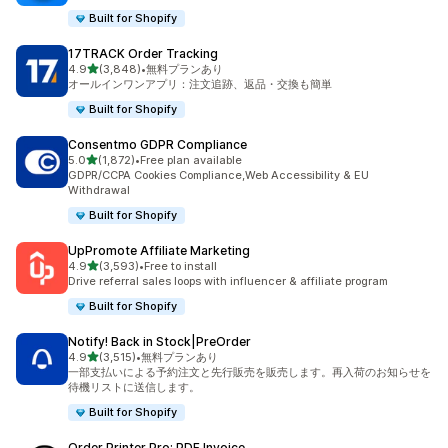
Built for Shopify
17TRACK Order Tracking
5つ星中
4.9
(3,848)
•
無料プランあり
合計レビュー数：3848件
オールインワンアプリ：注文追跡、返品・交換も簡単
Built for Shopify
Consentmo GDPR Compliance
5つ星中
5.0
(1,872)
•
Free plan available
合計レビュー数：1872件
GDPR/CCPA Cookies Compliance,Web Accessibility & EU
Withdrawal
Built for Shopify
UpPromote Affiliate Marketing
5つ星中
4.9
(3,593)
•
Free to install
合計レビュー数：3593件
Drive referral sales loops with influencer & affiliate program
Built for Shopify
Notify! Back in Stock|PreOrder
5つ星中
4.9
(3,515)
•
無料プランあり
合計レビュー数：3515件
一部支払いによる予約注文と先行販売を販売します。再入荷のお知らせを
待機リストに送信します。
Built for Shopify
Order Printer Pro: PDF Invoice