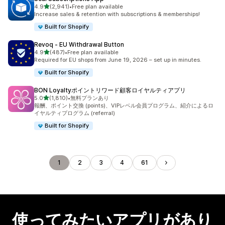
5つ星中
4.9
(2,941)
•
Free plan available
合計レビュー数：2941件
Increase sales & retention with subscriptions & memberships!
Built for Shopify
Revoq ‑ EU Withdrawal Button
5つ星中
4.9
(487)
•
Free plan available
合計レビュー数：487件
Required for EU shops from June 19, 2026 – set up in minutes.
Built for Shopify
BON Loyaltyポイントリワード顧客ロイヤルティアプリ
5つ星中
5.0
(1,810)
•
無料プランあり
合計レビュー数：1810件
報酬、ポイント交換 (points)、VIPレベル会員プログラム、紹介によるロ
イヤルティプログラム (referral)
Built for Shopify
1
2
3
4
61
使ってみたいアプリがあり