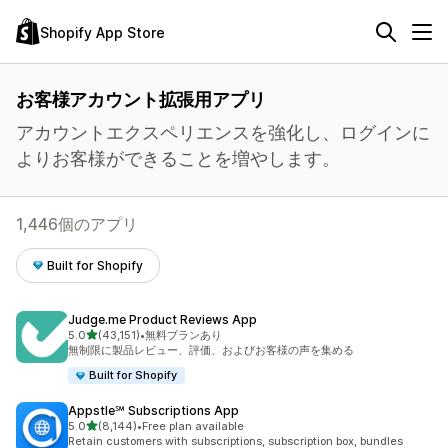
Shopify App Store
お客様アカウント拡張用アプリ
アカウントエクスペリエンスを強化し、ログインに
よりお客様ができることを増やします。
1,446個のアプリ
Built for Shopify
Judge.me Product Reviews App
5つ星中
5.0
(43,151)
•
無料プランあり
合計レビュー数：43151件
無制限に製品レビュー、評価、およびお客様の声を集める
Built for Shopify
Appstle℠ Subscriptions App
5つ星中
5.0
(8,144)
•
Free plan available
合計レビュー数：8144件
Retain customers with subscriptions, subscription box, bundles