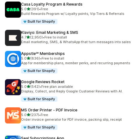
Casa Loyalty Program & Rewards
5つ星中
5.0
(391)
•
Free
合計レビュー数：391件
Build Rewards Program w/ Loyalty points, Vip Tiers & Referrals
Built for Shopify
Klaviyo: Email Marketing & SMS
5つ星中
4.7
(2,950)
•
Free to install
合計レビュー数：2950件
Email marketing, SMS, & WhatsApp that turn messages into sales
Appstle℠ Memberships
5つ星中
5.0
(836)
•
Free to install
合計レビュー数：836件
App for membership plans, member perks, and recurring payments
Built for Shopify
Google Reviews Rocket
5つ星中
5.0
(542)
•
Free plan available
合計レビュー数：542件
Display, Collect, and Reply Google Customer Reviews with AI.
Built for Shopify
MS Order Printer ‑ PDF Invoice
5つ星中
5.0
(237)
•
Free
合計レビュー数：237件
Order invoice generator for PDF invoice, packing slip, receipt
Built for Shopify
Seal Subscriptions App