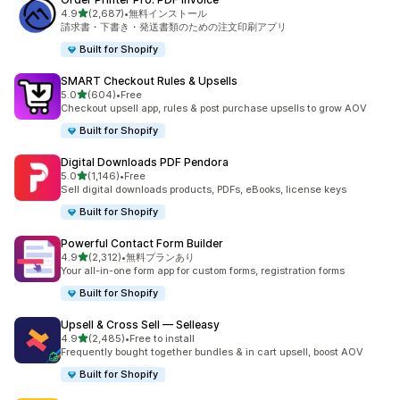
5つ星中
4.9
(2,687)
•
無料インストール
合計レビュー数：2687件
請求書・下書き・発送書類のための注文印刷アプリ
Built for Shopify
SMART Checkout Rules & Upsells
5つ星中
5.0
(604)
•
Free
合計レビュー数：604件
Checkout upsell app, rules & post purchase upsells to grow AOV
Built for Shopify
Digital Downloads PDF Pendora
5つ星中
5.0
(1,146)
•
Free
合計レビュー数：1146件
Sell digital downloads products, PDFs, eBooks, license keys
Built for Shopify
Powerful Contact Form Builder
5つ星中
4.9
(2,312)
•
無料プランあり
合計レビュー数：2312件
Your all-in-one form app for custom forms, registration forms
Built for Shopify
Upsell & Cross Sell — Selleasy
5つ星中
4.9
(2,485)
•
Free to install
合計レビュー数：2485件
Frequently bought together bundles & in cart upsell, boost AOV
Built for Shopify