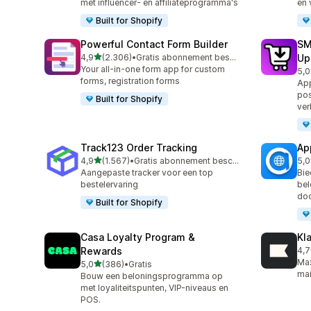
met influencer- en affiliateprogramma's
en
Built for Shopify
Powerful Contact Form Builder
SM
van 5 sterren
4,9
(2.306)
•
Gratis abonnement beschikbaar
Up
2306 recensies in totaal
Your all-in-one form app for custom
5,0
597
forms, registration forms
App
pos
Built for Shopify
ve
Track123 Order Tracking
Ap
van 5 sterren
4,9
(1.567)
•
Gratis abonnement beschikbaar
5,0
1567 recensies in totaal
124
Aangepaste tracker voor een top
Bie
bestelervaring
bel
doo
Built for Shopify
Casa Loyalty Program &
Kl
Rewards
4,7
294
Max
van 5 sterren
5,0
(386)
•
Gratis
386 recensies in totaal
mai
Bouw een beloningsprogramma op
met loyaliteitspunten, VIP-niveaus en
POS.