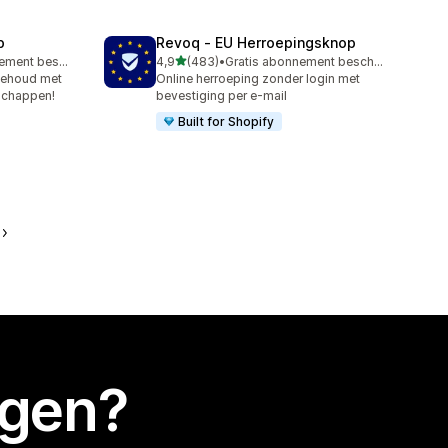
p
Revoq ‑ EU Herroepingsknop
van 5 sterren
Gratis abonnement beschikbaar
4,9
(483)
•
Gratis abonnement beschikbaar
483 recensies in totaal
behoud met
Online herroeping zonder login met
schappen!
bevestiging per e-mail
Built for Shopify
egen?