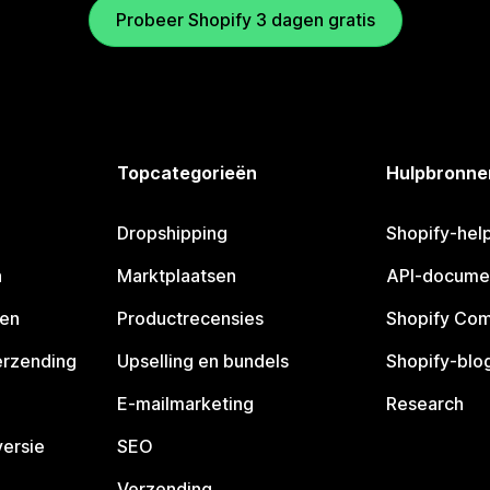
Probeer Shopify 3 dagen gratis
Topcategorieën
Hulpbronne
Dropshipping
Shopify-hel
n
Marktplaatsen
API-docume
pen
Productrecensies
Shopify Co
erzending
Upselling en bundels
Shopify-blo
E-mailmarketing
Research
ersie
SEO
Verzending