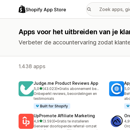
Shopify App Store
Apps voor het uitbreiden van je kl
Verbeter de accountervaring zodat klant
1.438 apps
Judge.me Product Reviews App
Ap
van 5 sterren
5,0
(43.023)
•
Gratis abonnement beschikbaar
5,0
43023 recensies in totaal
811
Onbeperkt reviews, beoordelingen en
Beh
testimonials
ab
Built for Shopify
UpPromote Affiliate Marketing
Or
van 5 sterren
4,9
(3.593)
•
Gratis te installeren
4,9
3593 recensies in totaal
268
Genereer doorlopende referral-omzet
Ord