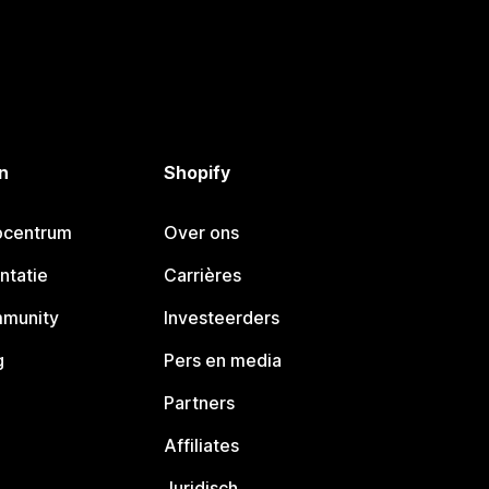
n
Shopify
pcentrum
Over ons
ntatie
Carrières
mmunity
Investeerders
g
Pers en media
Partners
Affiliates
Juridisch