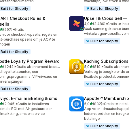
 verzenddocumenten
wachtlijst, low stock & wish
Built for Shopify
Built for Shopify
ART Checkout Rules &
Upsell & Cross Sell —
van 5 sterren
sells
4,9
(2.480)
•
Gratis te inst
2480 recensies in totaal
Vaak samen gekochte bund
van 5 sterren
(597)
•
Gratis
 recensies in totaal
winkelwagen-upsells, ver
 voor checkout-upsells, regels en
t-purchase upsells om je AOV te
Built for Shopify
rhogen
Built for Shopify
pstle Loyalty Program Reward
Kaching Subscriptions
van 5 sterren
van 5 sterren
(1.244)
•
Gratis abonnement beschikbaar
5,0
(819)
•
4 recensies in totaal
819 recensies in totaal
d loyaliteitspunten, een
Verhoog je terugkerende 
oningsprogramma, VIP-niveaus en
flexibele productabonnem
rverwijzingen
Built for Shopify
Built for Shopify
aviyo: E‑mailmarketing & sms
Appstle℠ Membership
van 5 sterren
van 5 sterren
(2.945)
•
Gratis te installeren
5,0
(832)
•
Gratis te instal
5 recensies in totaal
832 recensies in totaal
imale ROI met AI-gestuurde e-
App voor lidmaatschapspl
lmarketing, sms en service
ledenvoordelen en terugk
betalingen
Built for Shopify