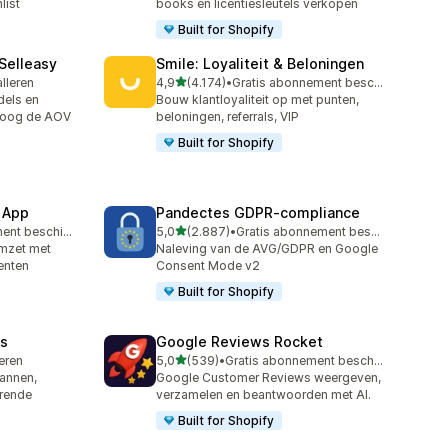
list
books en licentiesleutels verkopen
Built for Shopify
 Selleasy
Smile: Loyaliteit & Beloningen
van 5 sterren
alleren
4,9
(4.174)
•
Gratis abonnement beschikbaar
4174 recensies in totaal
els en
Bouw klantloyaliteit op met punten,
hoog de AOV
beloningen, referrals, VIP
Built for Shopify
 App
Pandectes GDPR‑compliance
van 5 sterren
Gratis abonnement beschikbaar
5,0
(2.887)
•
Gratis abonnement beschikbaar
2887 recensies in totaal
omzet met
Naleving van de AVG/GDPR en Google
enten
Consent Mode v2
Built for Shopify
s
Google Reviews Rocket
van 5 sterren
leren
5,0
(539)
•
Gratis abonnement beschikbaar
539 recensies in totaal
annen,
Google Customer Reviews weergeven,
erende
verzamelen en beantwoorden met AI.
Built for Shopify