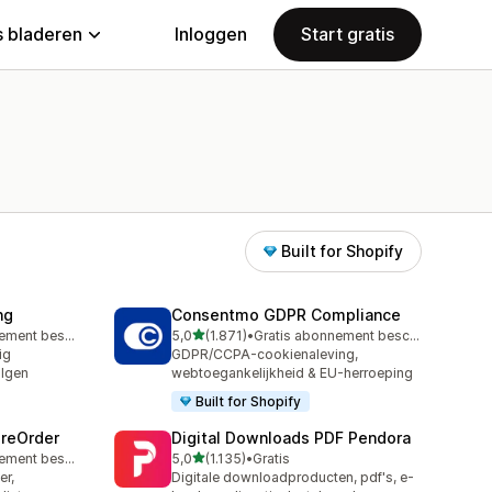
 bladeren
Inloggen
Start gratis
Built for Shopify
ng
Consentmo GDPR Compliance
van 5 sterren
Gratis abonnement beschikbaar
5,0
(1.871)
•
Gratis abonnement beschikbaar
1871 recensies in totaal
ig
GDPR/CCPA-cookienaleving,
olgen
webtoegankelijkheid & EU-herroeping
Built for Shopify
PreOrder
Digital Downloads PDF Pendora
van 5 sterren
Gratis abonnement beschikbaar
5,0
(1.135)
•
Gratis
1135 recensies in totaal
er,
Digitale downloadproducten, pdf's, e-