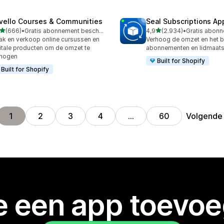
vello Courses & Communities
Seal Subscriptions Ap
van 5 sterren
van 5 sterren
(666)
•
Gratis abonnement beschikbaar
4,9
(2.934)
•
 recensies in totaal
2934 recensies in totaal
k en verkoop online cursussen en
Verhoog de omzet en het 
itale producten om de omzet te
abonnementen en lidmaat
rhogen
Built for Shopify
Built for Shopify
Volgende
1
2
3
4
…
60
je een app toevo