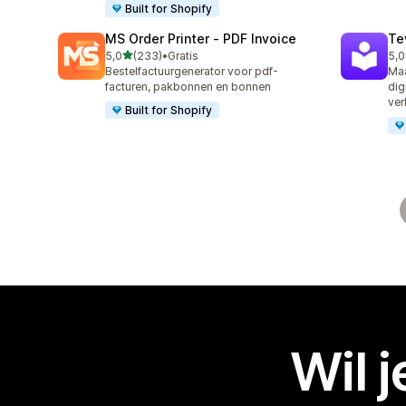
Built for Shopify
MS Order Printer ‑ PDF Invoice
Te
van 5 sterren
5,0
(233)
•
Gratis
5,0
233 recensies in totaal
666
Bestelfactuurgenerator voor pdf-
Maa
facturen, pakbonnen en bonnen
dig
ve
Built for Shopify
Wil 