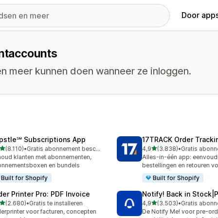
Door apps
antaccounts
en meer kunnen doen wanneer ze inloggen.
pstle℠ Subscriptions App
17TRACK Order Tracki
van 5 sterren
van 5 sterren
(8.110)
•
Gratis abonnement beschikbaar
4,9
(3.838)
•
0 recensies in totaal
3838 recensies in totaal
oud klanten met abonnementen,
Alles-in-één app: eenvoud
onnementsboxen en bundels
bestellingen en retouren v
Built for Shopify
Built for Shopify
der Printer Pro: PDF Invoice
Notify! Back in Stock|
van 5 sterren
van 5 sterren
(2.680)
•
Gratis te installeren
4,9
(3.503)
•
0 recensies in totaal
3503 recensies in totaal
erprinter voor facturen, concepten
De Notify Me! voor pre-ord