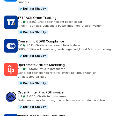
bundels
Built for Shopify
17TRACK Order Tracking
van 5 sterren
4,9
(3.839)
•
Gratis abonnement beschikbaar
3839 recensies in totaal
Alles-in-één app: eenvoudig bestellingen en retouren volgen
Built for Shopify
Consentmo GDPR Compliance
van 5 sterren
5,0
(1.871)
•
Gratis abonnement beschikbaar
1871 recensies in totaal
GDPR/CCPA-cookienaleving, webtoegankelijkheid & EU-herroeping
Built for Shopify
UpPromote Affiliate Marketing
van 5 sterren
4,9
(3.593)
•
Gratis te installeren
3593 recensies in totaal
Genereer doorlopende referral-omzet met influencer- en
affiliateprogramma's
Built for Shopify
Order Printer Pro: PDF Invoice
van 5 sterren
4,9
(2.680)
•
Gratis te installeren
2680 recensies in totaal
Orderprinter voor facturen, concepten en verzenddocumenten
Built for Shopify
Notify! Back in Stock|PreOrder