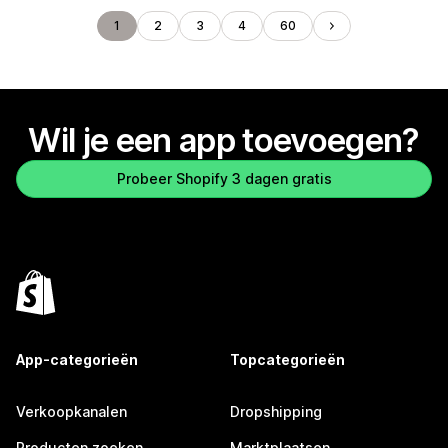
1
2
3
4
60
Wil je een app toevoegen?
Probeer Shopify 3 dagen gratis
App-categorieën
Topcategorieën
Verkoopkanalen
Dropshipping
Producten zoeken
Marktplaatsen