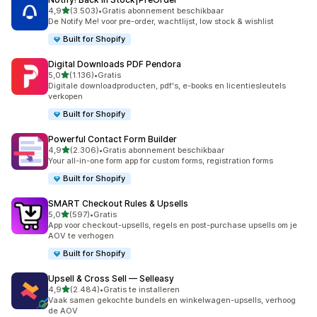
van 5 sterren
4,9
(3.503)
•
Gratis abonnement beschikbaar
3503 recensies in totaal
De Notify Me! voor pre-order, wachtlijst, low stock & wishlist
Built for Shopify
Digital Downloads PDF Pendora
van 5 sterren
5,0
(1.136)
•
Gratis
1136 recensies in totaal
Digitale downloadproducten, pdf's, e-books en licentiesleutels
verkopen
Built for Shopify
Powerful Contact Form Builder
van 5 sterren
4,9
(2.306)
•
Gratis abonnement beschikbaar
2306 recensies in totaal
Your all-in-one form app for custom forms, registration forms
Built for Shopify
SMART Checkout Rules & Upsells
van 5 sterren
5,0
(597)
•
Gratis
597 recensies in totaal
App voor checkout-upsells, regels en post-purchase upsells om je
AOV te verhogen
Built for Shopify
Upsell & Cross Sell — Selleasy
van 5 sterren
4,9
(2.484)
•
Gratis te installeren
2484 recensies in totaal
Vaak samen gekochte bundels en winkelwagen-upsells, verhoog
de AOV