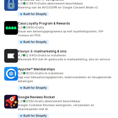
van 5 sterren
5,0
(2.887)
•
Gratis abonnement beschikbaar
2887 recensies in totaal
Naleving van de AVG/GDPR en Google Consent Mode v2
Built for Shopify
Casa Loyalty Program & Rewards
van 5 sterren
5,0
(386)
•
Gratis
386 recensies in totaal
Bouw een beloningsprogramma op met loyaliteitspunten, VIP-
niveaus en POS.
Built for Shopify
Klaviyo: E‑mailmarketing & sms
van 5 sterren
4,7
(2.945)
•
Gratis te installeren
2945 recensies in totaal
Maximale ROI met AI-gestuurde e-mailmarketing, sms en service
Appstle℠ Memberships
van 5 sterren
5,0
(832)
•
Gratis te installeren
832 recensies in totaal
App voor lidmaatschapsplannen, ledenvoordelen en terugkerende
betalingen
Built for Shopify
Google Reviews Rocket
van 5 sterren
5,0
(539)
•
Gratis abonnement beschikbaar
539 recensies in totaal
Google Customer Reviews weergeven, verzamelen en
beantwoorden met AI.
Built for Shopify