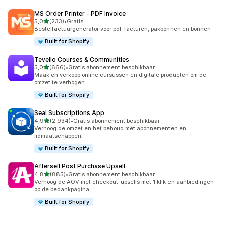
MS Order Printer ‑ PDF Invoice
van 5 sterren
5,0
(233)
•
Gratis
233 recensies in totaal
Bestelfactuurgenerator voor pdf-facturen, pakbonnen en bonnen
Built for Shopify
Tevello Courses & Communities
van 5 sterren
5,0
(666)
•
Gratis abonnement beschikbaar
666 recensies in totaal
Maak en verkoop online cursussen en digitale producten om de
omzet te verhogen
Built for Shopify
Seal Subscriptions App
van 5 sterren
4,9
(2.934)
•
Gratis abonnement beschikbaar
2934 recensies in totaal
Verhoog de omzet en het behoud met abonnementen en
lidmaatschappen!
Built for Shopify
Aftersell Post Purchase Upsell
van 5 sterren
4,8
(885)
•
Gratis abonnement beschikbaar
885 recensies in totaal
Verhoog de AOV met checkout-upsells met 1 klik en aanbiedingen
op de bedankpagina
Built for Shopify