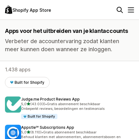
Shopify App Store
Apps voor het uitbreiden van je klantaccounts
Verbeter de accountervaring zodat klanten
meer kunnen doen wanneer ze inloggen.
1.438 apps
Built for Shopify
Judge.me Product Reviews App
van 5 sterren
5,0
(43.033)
•
Gratis abonnement beschikbaar
43033 recensies in totaal
Onbeperkt reviews, beoordelingen en testimonials
Built for Shopify
Appstle℠ Subscriptions App
van 5 sterren
5,0
(8.110)
•
Gratis abonnement beschikbaar
8110 recensies in totaal
Behoud klanten met abonnementen, abonnementsboxen en