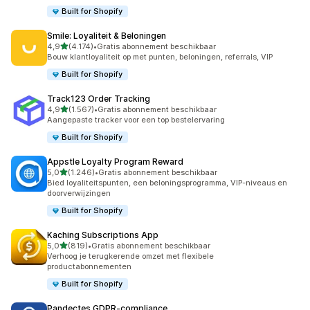
Built for Shopify
Smile: Loyaliteit & Beloningen
van 5 sterren
4,9
(4.174)
•
Gratis abonnement beschikbaar
4174 recensies in totaal
Bouw klantloyaliteit op met punten, beloningen, referrals, VIP
Built for Shopify
Track123 Order Tracking
van 5 sterren
4,9
(1.567)
•
Gratis abonnement beschikbaar
1567 recensies in totaal
Aangepaste tracker voor een top bestelervaring
Built for Shopify
Appstle Loyalty Program Reward
van 5 sterren
5,0
(1.246)
•
Gratis abonnement beschikbaar
1246 recensies in totaal
Bied loyaliteitspunten, een beloningsprogramma, VIP-niveaus en
doorverwijzingen
Built for Shopify
Kaching Subscriptions App
van 5 sterren
5,0
(819)
•
Gratis abonnement beschikbaar
819 recensies in totaal
Verhoog je terugkerende omzet met flexibele
productabonnementen
Built for Shopify
Pandectes GDPR‑compliance