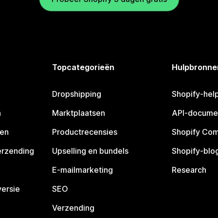
Topcategorieën
Hulpbronne
Dropshipping
Shopify-hel
n
Marktplaatsen
API-docume
pen
Productrecensies
Shopify Co
erzending
Upselling en bundels
Shopify-blo
E-mailmarketing
Research
ersie
SEO
Verzending