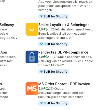
list
App voor checkout-upsells, regels en
post-purchase upsells om je AOV te
verhogen
Built for Shopify
 Selleasy
Smile: Loyaliteit & Beloningen
van 5 sterren
alleren
4,9
(4.172)
•
Gratis abonnement beschikbaar
4172 recensies in totaal
els en
Bouw klantloyaliteit op met punten,
hoog de AOV
beloningen, referrals, VIP
Built for Shopify
 App
Pandectes GDPR‑compliance
van 5 sterren
Gratis abonnement beschikbaar
5,0
(2.887)
•
Gratis abonnement beschikbaar
2887 recensies in totaal
omzet met
Naleving van de AVG/GDPR en Google
enten
Consent Mode v2
Built for Shopify
s
MS Order Printer ‑ PDF Invoice
van 5 sterren
leren
5,0
(231)
•
Gratis
231 recensies in totaal
annen,
Bestelfactuurgenerator voor pdf-
erende
facturen, pakbonnen en bonnen
Built for Shopify