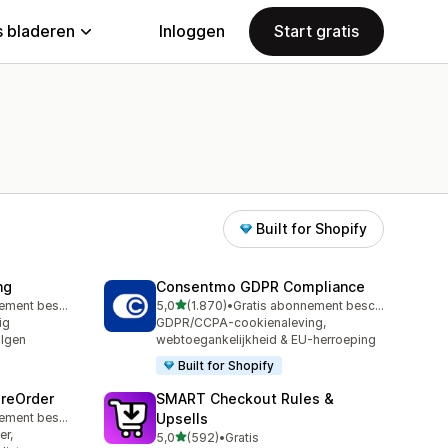
 bladeren
Inloggen
Start gratis
Built for Shopify
ng
Consentmo GDPR Compliance
van 5 sterren
Gratis abonnement beschikbaar
5,0
(1.870)
•
Gratis abonnement beschikbaar
1870 recensies in totaal
ig
GDPR/CCPA-cookienaleving,
olgen
webtoegankelijkheid & EU-herroeping
Built for Shopify
PreOrder
SMART Checkout Rules &
Gratis abonnement beschikbaar
Upsells
er,
van 5 sterren
5,0
(592)
•
Gratis
592 recensies in totaal