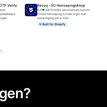
OTP Verify
Revoq ‑ EU Herroepingsknop
van 5 sterren
leren
4,9
(481)
•
Gratis abonnement beschikbaar
481 recensies in totaal
edeeltelijke
Online herroeping zonder login met
ingen
bevestiging per e-mail
Built for Shopify
egen?