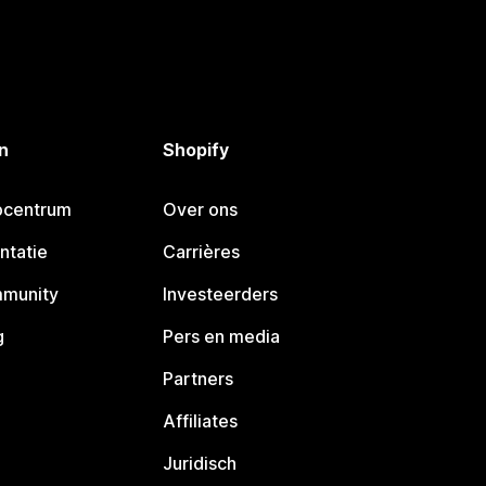
n
Shopify
pcentrum
Over ons
ntatie
Carrières
mmunity
Investeerders
g
Pers en media
Partners
Affiliates
Juridisch