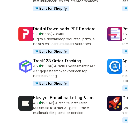
met influencer- en affiliateprogramma's
en
Built for Shopify
Digital Downloads PDF Pendora
Po
van 5 sterren
5,0
(1.133)
•
Gratis
4,9
1133 recensies in totaal
230
Digitale downloadproducten, pdf's, e-
You
books en licentiesleutels verkopen
for
Built for Shopify
Track123 Order Tracking
Ap
van 5 sterren
4,9
(1.566)
•
Gratis abonnement beschikbaar
5,0
1566 recensies in totaal
124
Aangepaste tracker voor een top
Bie
bestelervaring
bel
doo
Built for Shopify
Klaviyo: E‑mailmarketing & sms
Go
van 5 sterren
4,7
(2.942)
•
Gratis te installeren
5,0
2942 recensies in totaal
537
Maximale ROI met AI-gestuurde e-
Goo
mailmarketing, sms en service
ver