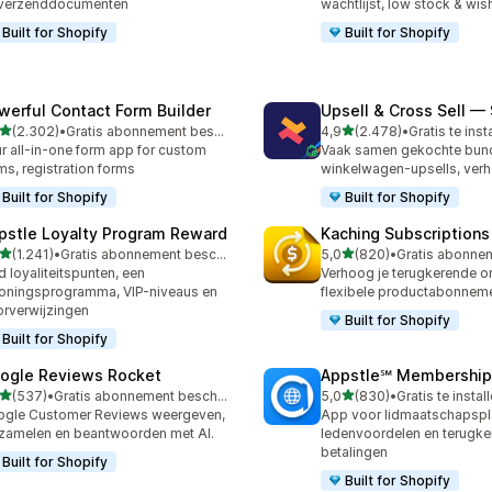
 verzenddocumenten
wachtlijst, low stock & wish
Built for Shopify
Built for Shopify
werful Contact Form Builder
Upsell & Cross Sell —
van 5 sterren
van 5 sterren
(2.302)
•
Gratis abonnement beschikbaar
4,9
(2.478)
•
Gratis te inst
2 recensies in totaal
2478 recensies in totaal
r all-in-one form app for custom
Vaak samen gekochte bund
ms, registration forms
winkelwagen-upsells, ver
Built for Shopify
Built for Shopify
pstle Loyalty Program Reward
Kaching Subscriptions
van 5 sterren
van 5 sterren
(1.241)
•
Gratis abonnement beschikbaar
5,0
(820)
•
1 recensies in totaal
820 recensies in totaal
d loyaliteitspunten, een
Verhoog je terugkerende 
oningsprogramma, VIP-niveaus en
flexibele productabonnem
rverwijzingen
Built for Shopify
Built for Shopify
ogle Reviews Rocket
Appstle℠ Membership
van 5 sterren
van 5 sterren
(537)
•
Gratis abonnement beschikbaar
5,0
(830)
•
Gratis te instal
 recensies in totaal
830 recensies in totaal
gle Customer Reviews weergeven,
App voor lidmaatschapspl
zamelen en beantwoorden met AI.
ledenvoordelen en terugk
betalingen
Built for Shopify
Built for Shopify