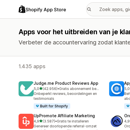
Shopify App Store
Apps voor het uitbreiden van je kl
Verbeter de accountervaring zodat klant
1.435 apps
Judge.me Product Reviews App
Ap
van 5 sterren
5,0
(42.956)
•
Gratis abonnement beschikbaar
5,0
42956 recensies in totaal
809
Onbeperkt reviews, beoordelingen en
Beh
testimonials
ab
Built for Shopify
UpPromote Affiliate Marketing
Or
van 5 sterren
4,9
(3.587)
•
Gratis te installeren
4,9
3587 recensies in totaal
267
Genereer doorlopende referral-omzet
Ord