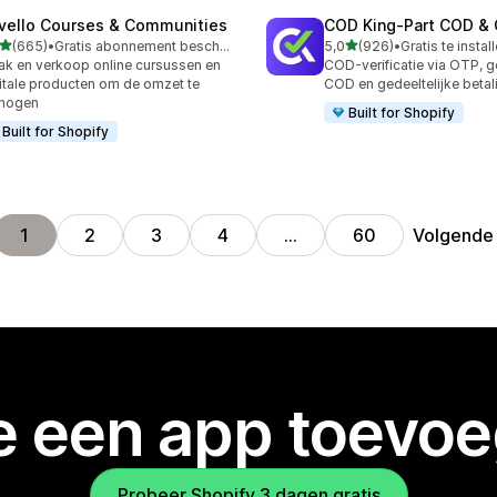
vello Courses & Communities
COD King‑Part COD & 
van 5 sterren
van 5 sterren
(665)
•
Gratis abonnement beschikbaar
5,0
(926)
•
Gratis te instal
 recensies in totaal
926 recensies in totaal
k en verkoop online cursussen en
COD-verificatie via OTP, g
itale producten om de omzet te
COD en gedeeltelijke betal
rhogen
Built for Shopify
Built for Shopify
Volgende
1
2
3
4
…
60
je een app toevo
Probeer Shopify 3 dagen gratis