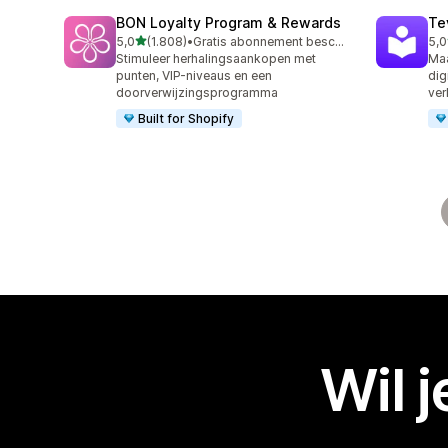
BON Loyalty Program & Rewards
Te
van 5 sterren
5,0
(1.808)
•
Gratis abonnement beschikbaar
5,0
1808 recensies in totaal
665
Stimuleer herhalingsaankopen met
Maa
punten, VIP-niveaus en een
dig
doorverwijzingsprogramma
ve
Built for Shopify
Wil 