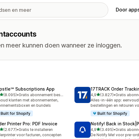
Door apps
antaccounts
en meer kunnen doen wanneer ze inloggen.
pstle℠ Subscriptions App
17TRACK Order Tracki
van 5 sterren
van 5 sterren
(8.095)
•
Gratis abonnement beschikbaar
4,9
(3.827)
•
5 recensies in totaal
3827 recensies in totaal
oud klanten met abonnementen,
Alles-in-één app: eenvoud
onnementsboxen en bundels
bestellingen en retouren v
Built for Shopify
Built for Shopify
der Printer Pro: PDF Invoice
Notify! Back in Stock|
van 5 sterren
van 5 sterren
(2.677)
•
Gratis te installeren
4,9
(3.495)
•
7 recensies in totaal
3495 recensies in totaal
erprinter voor facturen, concepten
De Notify Me! voor pre-ord