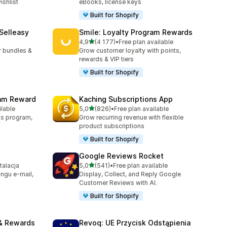
ishlist
eBooks, license keys
Built for Shopify
 Selleasy
Smile: Loyalty Program Rewards
na 5 gwiazdek
l
4,9
(4 177)
•
Free plan available
85
Łączna liczba recenzji: 4177
r bundles &
Grow customer loyalty with points,
rewards & VIP tiers
Built for Shopify
ram Reward
Kaching Subscriptions App
na 5 gwiazdek
ilable
5,0
(826)
•
Free plan available
45
Łączna liczba recenzji: 826
rds program,
Grow recurring revenue with flexible
product subscriptions
Built for Shopify
Google Reviews Rocket
na 5 gwiazdek
talacja
5,0
(541)
•
Free plan available
51
Łączna liczba recenzji: 541
ngu e-mail,
Display, Collect, and Reply Google
Customer Reviews with AI.
Built for Shopify
& Rewards
Revoq: UE Przycisk Odstąpienia