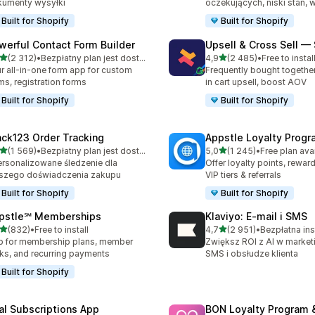
umenty wysyłki
oczekujących, niski stan, w
Built for Shopify
Built for Shopify
werful Contact Form Builder
Upsell & Cross Sell —
na 5 gwiazdek
na 5 gwiazdek
(2 312)
•
Bezpłatny plan jest dostępny
4,9
(2 485)
•
Free to instal
zna liczba recenzji: 2312
Łączna liczba recenzji: 24
r all-in-one form app for custom
Frequently bought togethe
ms, registration forms
in cart upsell, boost AOV
Built for Shopify
Built for Shopify
ack123 Order Tracking
Appstle Loyalty Prog
na 5 gwiazdek
na 5 gwiazdek
(1 569)
•
Bezpłatny plan jest dostępny
5,0
(1 245)
•
Free plan ava
zna liczba recenzji: 1569
Łączna liczba recenzji: 12
rsonalizowane śledzenie dla
Offer loyalty points, rewa
szego doświadczenia zakupu
VIP tiers & referrals
Built for Shopify
Built for Shopify
pstle℠ Memberships
Klaviyo: E‑mail i SMS
na 5 gwiazdek
na 5 gwiazdek
(832)
•
Free to install
4,7
(2 951)
•
Bezpłatna ins
zna liczba recenzji: 832
Łączna liczba recenzji: 29
 for membership plans, member
Zwiększ ROI z AI w marketi
ks, and recurring payments
SMS i obsłudze klienta
Built for Shopify
al Subscriptions App
BON Loyalty Program 