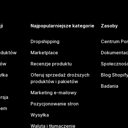
ji
Najpopularniejsze kategorie
Zasoby
Dropshipping
Centrum Po
oduktów
Marketplace
Dokumentac
tów
Recenzje produktu
Społeczność
yłka
Oferuj sprzedaż droższych
Blog Shopif
produktów i pakietów
Badania
Marketing e-mailowy
rsja
Pozycjonowanie stron
pem
Wysyłka
Waluta i tłumaczenie