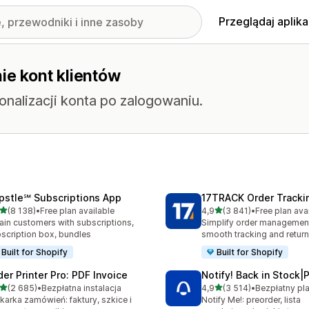
Przeglądaj aplika
ie kont klientów
onalizacji konta po zalogowaniu.
pstle℠ Subscriptions App
17TRACK Order Tracki
na 5 gwiazdek
na 5 gwiazdek
(8 138)
•
Free plan available
4,9
(3 841)
•
Free plan ava
zna liczba recenzji: 8138
Łączna liczba recenzji: 38
ain customers with subscriptions,
Simplify order management
scription box, bundles
smooth tracking and retur
Built for Shopify
Built for Shopify
der Printer Pro: PDF Invoice
Notify! Back in Stock|
na 5 gwiazdek
na 5 gwiazdek
(2 685)
•
Bezpłatna instalacja
4,9
(3 514)
•
zna liczba recenzji: 2685
Łączna liczba recenzji: 35
karka zamówień: faktury, szkice i
Notify Me!: preorder, lista