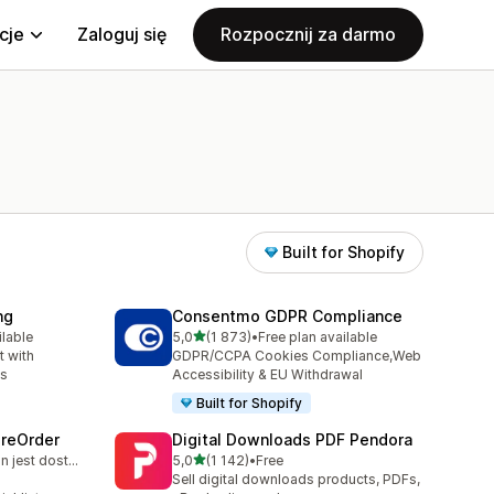
cje
Zaloguj się
Rozpocznij za darmo
Built for Shopify
ng
Consentmo GDPR Compliance
na 5 gwiazdek
ilable
5,0
(1 873)
•
Free plan available
41
Łączna liczba recenzji: 1873
 with
GDPR/CCPA Cookies Compliance,Web
ns
Accessibility & EU Withdrawal
Built for Shopify
PreOrder
Digital Downloads PDF Pendora
na 5 gwiazdek
Bezpłatny plan jest dostępny
5,0
(1 142)
•
Free
14
Łączna liczba recenzji: 1142
Sell digital downloads products, PDFs,