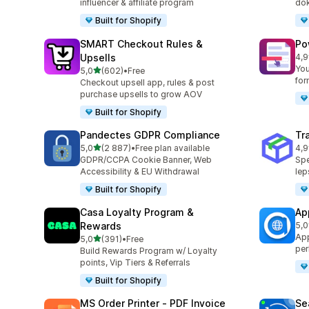
influencer & affiliate program
dok
Built for Shopify
SMART Checkout Rules &
Po
Upsells
4,9
Łąc
You
na 5 gwiazdek
5,0
(602)
•
Free
Łączna liczba recenzji: 602
for
Checkout upsell app, rules & post
purchase upsells to grow AOV
Built for Shopify
Pandectes GDPR Compliance
Tr
na 5 gwiazdek
5,0
(2 887)
•
Free plan available
4,9
Łączna liczba recenzji: 2887
Łąc
GDPR/CCPA Cookie Banner, Web
Spe
Accessibility & EU Withdrawal
lep
Built for Shopify
Casa Loyalty Program &
Ap
Rewards
5,0
Łąc
App
na 5 gwiazdek
5,0
(391)
•
Free
Łączna liczba recenzji: 391
per
Build Rewards Program w/ Loyalty
points, Vip Tiers & Referrals
Built for Shopify
MS Order Printer ‑ PDF Invoice
Se