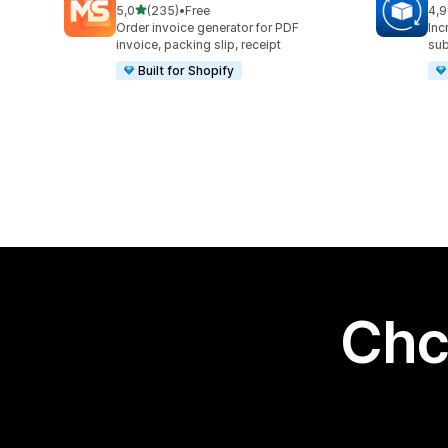
na 5 gwiazdek
5,0
(235)
•
Free
4,9
Łączna liczba recenzji: 235
Łąc
Order invoice generator for PDF
Inc
invoice, packing slip, receipt
sub
Built for Shopify
Chc