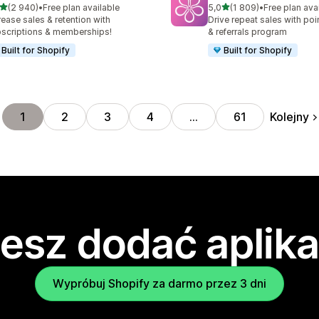
na 5 gwiazdek
na 5 gwiazdek
(2 940)
•
Free plan available
5,0
(1 809)
•
Free plan ava
zna liczba recenzji: 2940
Łączna liczba recenzji: 18
rease sales & retention with
Drive repeat sales with poin
scriptions & memberships!
& referrals program
Built for Shopify
Built for Shopify
Kolejny
1
2
3
4
…
61
esz dodać aplika
Wypróbuj Shopify za darmo przez 3 dni