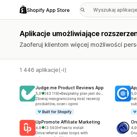
Shopify App Store
Aplikacje umożliwiające rozszerzen
Zaoferuj klientom więcej możliwości pers
1 446 aplikacje(-i)
Judge.me Product Reviews App
Ap
na 5 gwiazdek
5,0
(43 119)
•
Bezpłatny plan jest dostępny
5,0
Łączna liczba recenzji: 43119
Łąc
Zbieraj nieograniczoną ilość recenzji
Ret
produktów, ocen i opinii
sub
Built for Shopify
UpPromote Affiliate Marketing
Or
na 5 gwiazdek
4,9
(3 593)
•
Free to install
4,9
Łączna liczba recenzji: 3593
Łąc
Drive referral sales loops with
Dru