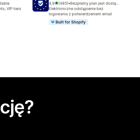
na 5 gwiazdek
ilable
4,9
(485)
•
Bezpłatny plan jest dostępny
09
Łączna liczba recenzji: 485
ts, VIP tiers
Elektroniczne odstąpienie bez
logowania z potwierdzeniem email
Built for Shopify
cję?