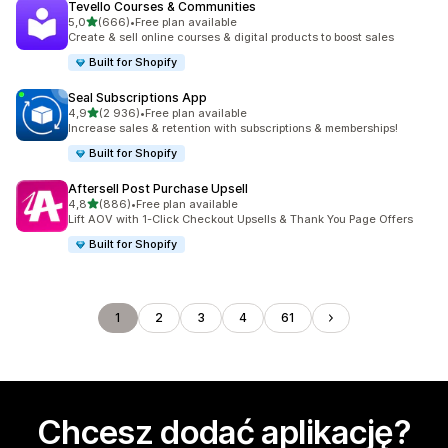
Tevello Courses & Communities
na 5 gwiazdek
5,0
(666)
•
Free plan available
Łączna liczba recenzji: 666
Create & sell online courses & digital products to boost sales
Built for Shopify
Seal Subscriptions App
na 5 gwiazdek
4,9
(2 936)
•
Free plan available
Łączna liczba recenzji: 2936
Increase sales & retention with subscriptions & memberships!
Built for Shopify
Aftersell Post Purchase Upsell
na 5 gwiazdek
4,8
(886)
•
Free plan available
Łączna liczba recenzji: 886
Lift AOV with 1-Click Checkout Upsells & Thank You Page Offers
Built for Shopify
1
2
3
4
61
Chcesz dodać aplikację?