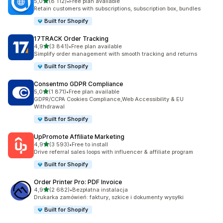
na 5 gwiazdek
5,0
(8 112)
•
Free plan available
Łączna liczba recenzji: 8112
Retain customers with subscriptions, subscription box, bundles
Built for Shopify
17TRACK Order Tracking
na 5 gwiazdek
4,9
(3 841)
•
Free plan available
Łączna liczba recenzji: 3841
Simplify order management with smooth tracking and returns
Built for Shopify
Consentmo GDPR Compliance
na 5 gwiazdek
5,0
(1 871)
•
Free plan available
Łączna liczba recenzji: 1871
GDPR/CCPA Cookies Compliance,Web Accessibility & EU
Withdrawal
Built for Shopify
UpPromote Affiliate Marketing
na 5 gwiazdek
4,9
(3 593)
•
Free to install
Łączna liczba recenzji: 3593
Drive referral sales loops with influencer & affiliate program
Built for Shopify
Order Printer Pro: PDF Invoice
na 5 gwiazdek
4,9
(2 682)
•
Bezpłatna instalacja
Łączna liczba recenzji: 2682
Drukarka zamówień: faktury, szkice i dokumenty wysyłki
Built for Shopify