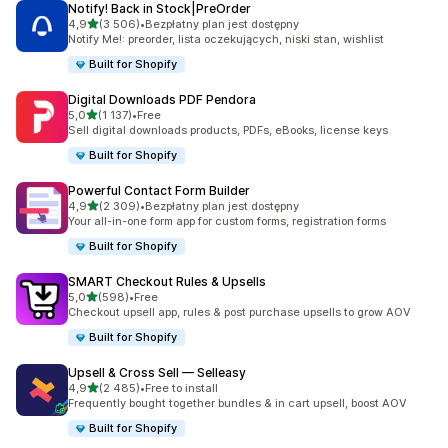
Notify! Back in Stock|PreOrder
na 5 gwiazdek
4,9
(3 506)
•
Bezpłatny plan jest dostępny
Łączna liczba recenzji: 3506
Notify Me!: preorder, lista oczekujących, niski stan, wishlist
Built for Shopify
Digital Downloads PDF Pendora
na 5 gwiazdek
5,0
(1 137)
•
Free
Łączna liczba recenzji: 1137
Sell digital downloads products, PDFs, eBooks, license keys
Built for Shopify
Powerful Contact Form Builder
na 5 gwiazdek
4,9
(2 309)
•
Bezpłatny plan jest dostępny
Łączna liczba recenzji: 2309
Your all-in-one form app for custom forms, registration forms
Built for Shopify
SMART Checkout Rules & Upsells
na 5 gwiazdek
5,0
(598)
•
Free
Łączna liczba recenzji: 598
Checkout upsell app, rules & post purchase upsells to grow AOV
Built for Shopify
Upsell & Cross Sell — Selleasy
na 5 gwiazdek
4,9
(2 485)
•
Free to install
Łączna liczba recenzji: 2485
Frequently bought together bundles & in cart upsell, boost AOV
Built for Shopify