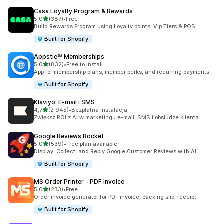
Casa Loyalty Program & Rewards
na 5 gwiazdek
5,0
(387)
•
Free
Łączna liczba recenzji: 387
Build Rewards Program using Loyalty points, Vip Tiers & POS.
Built for Shopify
Appstle℠ Memberships
na 5 gwiazdek
5,0
(832)
•
Free to install
Łączna liczba recenzji: 832
App for membership plans, member perks, and recurring payments
Built for Shopify
Klaviyo: E‑mail i SMS
na 5 gwiazdek
4,7
(2 945)
•
Bezpłatna instalacja
Łączna liczba recenzji: 2945
Zwiększ ROI z AI w marketingu e-mail, SMS i obsłudze klienta
Google Reviews Rocket
na 5 gwiazdek
5,0
(539)
•
Free plan available
Łączna liczba recenzji: 539
Display, Collect, and Reply Google Customer Reviews with AI.
Built for Shopify
MS Order Printer ‑ PDF Invoice
na 5 gwiazdek
5,0
(233)
•
Free
Łączna liczba recenzji: 233
Order invoice generator for PDF invoice, packing slip, receipt
Built for Shopify