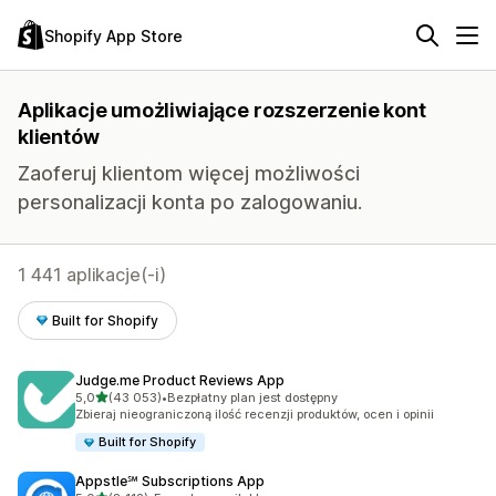
Shopify App Store
Aplikacje umożliwiające rozszerzenie kont
klientów
Zaoferuj klientom więcej możliwości
personalizacji konta po zalogowaniu.
1 441 aplikacje(-i)
Built for Shopify
Judge.me Product Reviews App
na 5 gwiazdek
5,0
(43 053)
•
Bezpłatny plan jest dostępny
Łączna liczba recenzji: 43053
Zbieraj nieograniczoną ilość recenzji produktów, ocen i opinii
Built for Shopify
Appstle℠ Subscriptions App