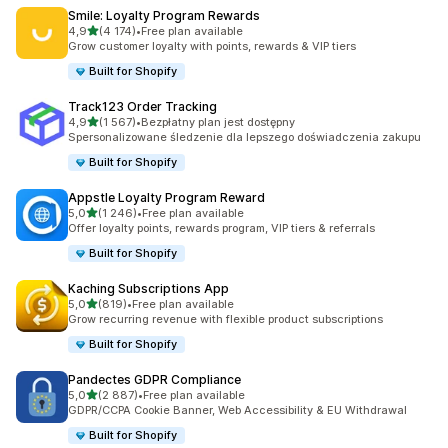
Smile: Loyalty Program Rewards
na 5 gwiazdek
4,9
(4 174)
•
Free plan available
Łączna liczba recenzji: 4174
Grow customer loyalty with points, rewards & VIP tiers
Built for Shopify
Track123 Order Tracking
na 5 gwiazdek
4,9
(1 567)
•
Bezpłatny plan jest dostępny
Łączna liczba recenzji: 1567
Spersonalizowane śledzenie dla lepszego doświadczenia zakupu
Built for Shopify
Appstle Loyalty Program Reward
na 5 gwiazdek
5,0
(1 246)
•
Free plan available
Łączna liczba recenzji: 1246
Offer loyalty points, rewards program, VIP tiers & referrals
Built for Shopify
Kaching Subscriptions App
na 5 gwiazdek
5,0
(819)
•
Free plan available
Łączna liczba recenzji: 819
Grow recurring revenue with flexible product subscriptions
Built for Shopify
Pandectes GDPR Compliance
na 5 gwiazdek
5,0
(2 887)
•
Free plan available
Łączna liczba recenzji: 2887
GDPR/CCPA Cookie Banner, Web Accessibility & EU Withdrawal
Built for Shopify