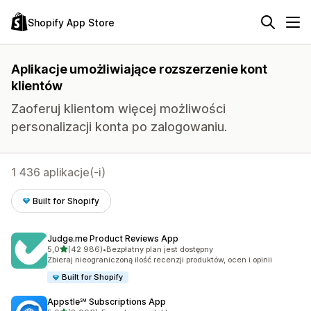
Shopify App Store
Aplikacje umożliwiające rozszerzenie kont
klientów
Zaoferuj klientom więcej możliwości
personalizacji konta po zalogowaniu.
1 436 aplikacje(-i)
Built for Shopify
Judge.me Product Reviews App
na 5 gwiazdek
5,0
(42 986)
•
Bezpłatny plan jest dostępny
Łączna liczba recenzji: 42986
Zbieraj nieograniczoną ilość recenzji produktów, ocen i opinii
Built for Shopify
Appstle℠ Subscriptions App