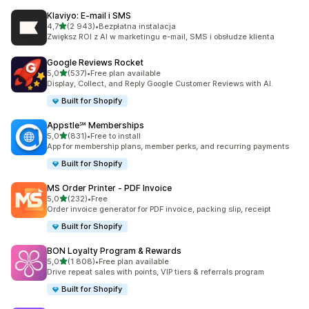
Klaviyo: E‑mail i SMS
na 5 gwiazdek
4,7
(2 943)
•
Bezpłatna instalacja
Łączna liczba recenzji: 2943
Zwiększ ROI z AI w marketingu e-mail, SMS i obsłudze klienta
Google Reviews Rocket
na 5 gwiazdek
5,0
(537)
•
Free plan available
Łączna liczba recenzji: 537
Display, Collect, and Reply Google Customer Reviews with AI.
Built for Shopify
Appstle℠ Memberships
na 5 gwiazdek
5,0
(831)
•
Free to install
Łączna liczba recenzji: 831
App for membership plans, member perks, and recurring payments
Built for Shopify
MS Order Printer ‑ PDF Invoice
na 5 gwiazdek
5,0
(232)
•
Free
Łączna liczba recenzji: 232
Order invoice generator for PDF invoice, packing slip, receipt
Built for Shopify
BON Loyalty Program & Rewards
na 5 gwiazdek
5,0
(1 808)
•
Free plan available
Łączna liczba recenzji: 1808
Drive repeat sales with points, VIP tiers & referrals program
Built for Shopify