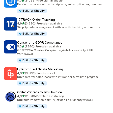
na 5 gwiazdek
5,0
(8 096)
•
Free plan available
Łączna liczba recenzji: 8096
Retain customers with subscriptions, subscription box, bundles
Built for Shopify
17TRACK Order Tracking
na 5 gwiazdek
4,9
(3 830)
•
Free plan available
Łączna liczba recenzji: 3830
Simplify order management with smooth tracking and returns
Built for Shopify
Consentmo GDPR Compliance
na 5 gwiazdek
5,0
(1 870)
•
Free plan available
Łączna liczba recenzji: 1870
GDPR/CCPA Cookies Compliance,Web Accessibility & EU
Withdrawal
Built for Shopify
UpPromote Affiliate Marketing
na 5 gwiazdek
4,9
(3 588)
•
Free to install
Łączna liczba recenzji: 3588
Drive referral sales loops with influencer & affiliate program
Built for Shopify
Order Printer Pro: PDF Invoice
na 5 gwiazdek
4,9
(2 678)
•
Bezpłatna instalacja
Łączna liczba recenzji: 2678
Drukarka zamówień: faktury, szkice i dokumenty wysyłki
Built for Shopify