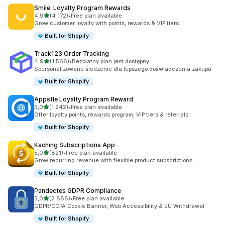
Smile: Loyalty Program Rewards
na 5 gwiazdek
4,9
(4 172)
•
Free plan available
Łączna liczba recenzji: 4172
Grow customer loyalty with points, rewards & VIP tiers
Built for Shopify
Track123 Order Tracking
na 5 gwiazdek
4,9
(1 566)
•
Bezpłatny plan jest dostępny
Łączna liczba recenzji: 1566
Spersonalizowane śledzenie dla lepszego doświadczenia zakupu
Built for Shopify
Appstle Loyalty Program Reward
na 5 gwiazdek
5,0
(1 242)
•
Free plan available
Łączna liczba recenzji: 1242
Offer loyalty points, rewards program, VIP tiers & referrals
Built for Shopify
Kaching Subscriptions App
na 5 gwiazdek
5,0
(821)
•
Free plan available
Łączna liczba recenzji: 821
Grow recurring revenue with flexible product subscriptions
Built for Shopify
Pandectes GDPR Compliance
na 5 gwiazdek
5,0
(2 888)
•
Free plan available
Łączna liczba recenzji: 2888
GDPR/CCPA Cookie Banner, Web Accessibility & EU Withdrawal
Built for Shopify