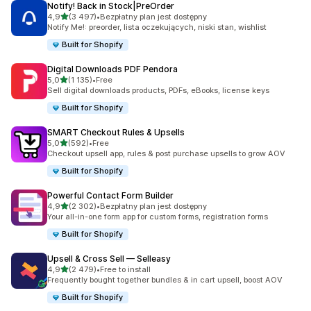
Notify! Back in Stock|PreOrder
na 5 gwiazdek
4,9
(3 497)
•
Bezpłatny plan jest dostępny
Łączna liczba recenzji: 3497
Notify Me!: preorder, lista oczekujących, niski stan, wishlist
Built for Shopify
Digital Downloads PDF Pendora
na 5 gwiazdek
5,0
(1 135)
•
Free
Łączna liczba recenzji: 1135
Sell digital downloads products, PDFs, eBooks, license keys
Built for Shopify
SMART Checkout Rules & Upsells
na 5 gwiazdek
5,0
(592)
•
Free
Łączna liczba recenzji: 592
Checkout upsell app, rules & post purchase upsells to grow AOV
Built for Shopify
Powerful Contact Form Builder
na 5 gwiazdek
4,9
(2 302)
•
Bezpłatny plan jest dostępny
Łączna liczba recenzji: 2302
Your all-in-one form app for custom forms, registration forms
Built for Shopify
Upsell & Cross Sell — Selleasy
na 5 gwiazdek
4,9
(2 479)
•
Free to install
Łączna liczba recenzji: 2479
Frequently bought together bundles & in cart upsell, boost AOV
Built for Shopify