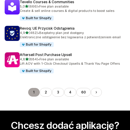
Tevello Courses & Communities
na 5 gwiazdek
5,0
(666)
•
Free plan available
Łączna liczba recenzji: 666
Create & sell online courses & digital products to boost sales
Built for Shopify
Revoq: UE Przycisk Odstąpienia
na 5 gwiazdek
4,9
(482)
•
Bezpłatny plan jest dostępny
Łączna liczba recenzji: 482
Elektroniczne odstąpienie bez logowania z potwierdzeniem email
Built for Shopify
Aftersell Post Purchase Upsell
na 5 gwiazdek
4,8
(884)
•
Free plan available
Łączna liczba recenzji: 884
Lift AOV with 1-Click Checkout Upsells & Thank You Page Offers
Built for Shopify
1
2
3
4
60
Chcesz dodać aplikację?