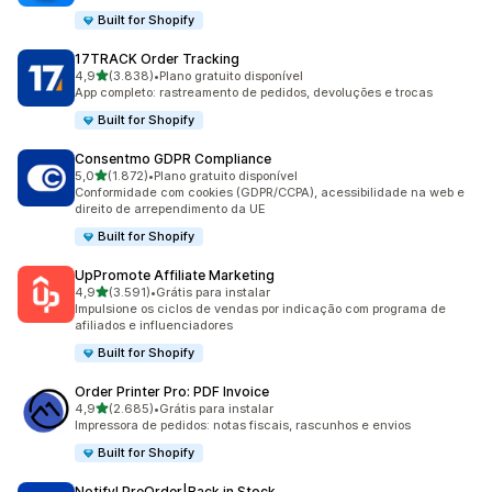
Built for Shopify
17TRACK Order Tracking
de 5 estrelas
4,9
(3.838)
•
Plano gratuito disponível
3838 avaliações ao todo
App completo: rastreamento de pedidos, devoluções e trocas
Built for Shopify
Consentmo GDPR Compliance
de 5 estrelas
5,0
(1.872)
•
Plano gratuito disponível
1872 avaliações ao todo
Conformidade com cookies (GDPR/CCPA), acessibilidade na web e
direito de arrependimento da UE
Built for Shopify
UpPromote Affiliate Marketing
de 5 estrelas
4,9
(3.591)
•
Grátis para instalar
3591 avaliações ao todo
Impulsione os ciclos de vendas por indicação com programa de
afiliados e influenciadores
Built for Shopify
Order Printer Pro: PDF Invoice
de 5 estrelas
4,9
(2.685)
•
Grátis para instalar
2685 avaliações ao todo
Impressora de pedidos: notas fiscais, rascunhos e envios
Built for Shopify
Notify! PreOrder|Back in Stock