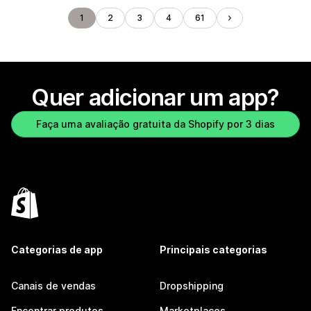
1
2
3
4
61
Quer adicionar um app?
Faça uma avaliação gratuita da Shopify por 3 dias
Categorias de app
Principais categorias
Canais de vendas
Dropshipping
Encontrar produtos
Marketplaces