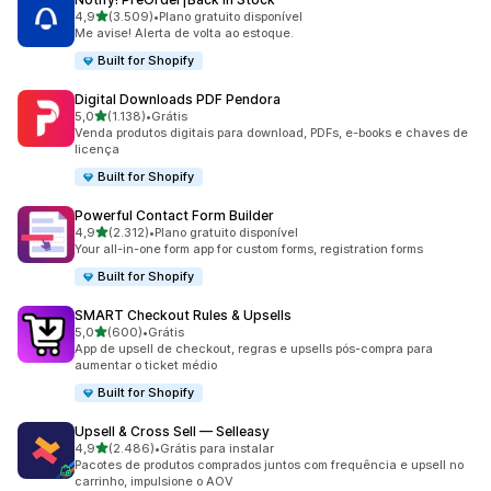
de 5 estrelas
4,9
(3.509)
•
Plano gratuito disponível
3509 avaliações ao todo
Me avise! Alerta de volta ao estoque.
Built for Shopify
Digital Downloads PDF Pendora
de 5 estrelas
5,0
(1.138)
•
Grátis
1138 avaliações ao todo
Venda produtos digitais para download, PDFs, e-books e chaves de
licença
Built for Shopify
Powerful Contact Form Builder
de 5 estrelas
4,9
(2.312)
•
Plano gratuito disponível
2312 avaliações ao todo
Your all-in-one form app for custom forms, registration forms
Built for Shopify
SMART Checkout Rules & Upsells
de 5 estrelas
5,0
(600)
•
Grátis
600 avaliações ao todo
App de upsell de checkout, regras e upsells pós-compra para
aumentar o ticket médio
Built for Shopify
Upsell & Cross Sell — Selleasy
de 5 estrelas
4,9
(2.486)
•
Grátis para instalar
2486 avaliações ao todo
Pacotes de produtos comprados juntos com frequência e upsell no
carrinho, impulsione o AOV