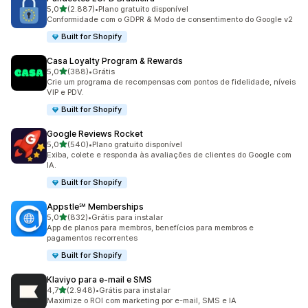
de 5 estrelas
5,0
(2.887)
•
Plano gratuito disponível
2887 avaliações ao todo
Conformidade com o GDPR & Modo de consentimento do Google v2
Built for Shopify
Casa Loyalty Program & Rewards
de 5 estrelas
5,0
(388)
•
Grátis
388 avaliações ao todo
Crie um programa de recompensas com pontos de fidelidade, níveis
VIP e PDV.
Built for Shopify
Google Reviews Rocket
de 5 estrelas
5,0
(540)
•
Plano gratuito disponível
540 avaliações ao todo
Exiba, colete e responda às avaliações de clientes do Google com
IA.
Built for Shopify
Appstle℠ Memberships
de 5 estrelas
5,0
(832)
•
Grátis para instalar
832 avaliações ao todo
App de planos para membros, benefícios para membros e
pagamentos recorrentes
Built for Shopify
Klaviyo para e‑mail e SMS
de 5 estrelas
4,7
(2.948)
•
Grátis para instalar
2948 avaliações ao todo
Maximize o ROI com marketing por e-mail, SMS e IA