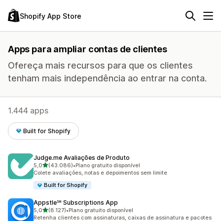
Shopify App Store
Apps para ampliar contas de clientes
Ofereça mais recursos para que os clientes
tenham mais independência ao entrar na conta.
1.444 apps
Built for Shopify
Judge.me Avaliações de Produto
de 5 estrelas
5,0
(43.086)
•
Plano gratuito disponível
43086 avaliações ao todo
Colete avaliações, notas e depoimentos sem limite
Built for Shopify
Appstle℠ Subscriptions App
de 5 estrelas
5,0
(8.127)
•
Plano gratuito disponível
8127 avaliações ao todo
Retenha clientes com assinaturas, caixas de assinatura e pacotes