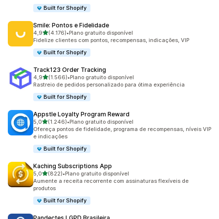
Built for Shopify
Smile: Pontos e Fidelidade
de 5 estrelas
4,9
(4.176)
•
Plano gratuito disponível
4176 avaliações ao todo
Fidelize clientes com pontos, recompensas, indicações, VIP
Built for Shopify
Track123 Order Tracking
de 5 estrelas
4,9
(1.566)
•
Plano gratuito disponível
1566 avaliações ao todo
Rastreio de pedidos personalizado para ótima experiência
Built for Shopify
Appstle Loyalty Program Reward
de 5 estrelas
5,0
(1.246)
•
Plano gratuito disponível
1246 avaliações ao todo
Ofereça pontos de fidelidade, programa de recompensas, níveis VIP
e indicações
Built for Shopify
Kaching Subscriptions App
de 5 estrelas
5,0
(822)
•
Plano gratuito disponível
822 avaliações ao todo
Aumente a receita recorrente com assinaturas flexíveis de
produtos
Built for Shopify
Pandectes LGPD Brasileira