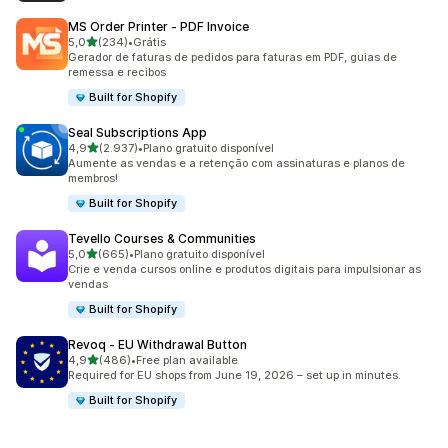
MS Order Printer ‑ PDF Invoice
de 5 estrelas
5,0
(234)
•
Grátis
234 avaliações ao todo
Gerador de faturas de pedidos para faturas em PDF, guias de
remessa e recibos
Built for Shopify
Seal Subscriptions App
de 5 estrelas
4,9
(2.937)
•
Plano gratuito disponível
2937 avaliações ao todo
Aumente as vendas e a retenção com assinaturas e planos de
membros!
Built for Shopify
Tevello Courses & Communities
de 5 estrelas
5,0
(665)
•
Plano gratuito disponível
665 avaliações ao todo
Crie e venda cursos online e produtos digitais para impulsionar as
vendas
Built for Shopify
Revoq ‑ EU Withdrawal Button
de 5 estrelas
4,9
(486)
•
Free plan available
486 avaliações ao todo
Required for EU shops from June 19, 2026 – set up in minutes.
Built for Shopify