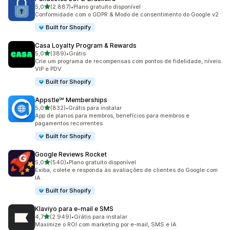
de 5 estrelas
5,0
(2.887)
•
Plano gratuito disponível
2887 avaliações ao todo
Conformidade com o GDPR & Modo de consentimento do Google v2
Built for Shopify
Casa Loyalty Program & Rewards
de 5 estrelas
5,0
(389)
•
Grátis
389 avaliações ao todo
Crie um programa de recompensas com pontos de fidelidade, níveis
VIP e PDV.
Built for Shopify
Appstle℠ Memberships
de 5 estrelas
5,0
(832)
•
Grátis para instalar
832 avaliações ao todo
App de planos para membros, benefícios para membros e
pagamentos recorrentes
Built for Shopify
Google Reviews Rocket
de 5 estrelas
5,0
(540)
•
Plano gratuito disponível
540 avaliações ao todo
Exiba, colete e responda às avaliações de clientes do Google com
IA.
Built for Shopify
Klaviyo para e‑mail e SMS
de 5 estrelas
4,7
(2.949)
•
Grátis para instalar
2949 avaliações ao todo
Maximize o ROI com marketing por e-mail, SMS e IA