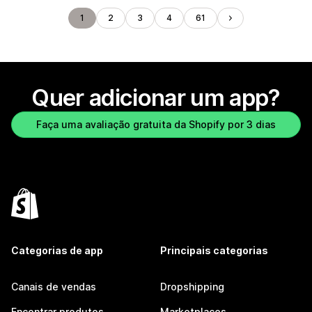
1
2
3
4
61
Quer adicionar um app?
Faça uma avaliação gratuita da Shopify por 3 dias
Categorias de app
Principais categorias
Canais de vendas
Dropshipping
Encontrar produtos
Marketplaces