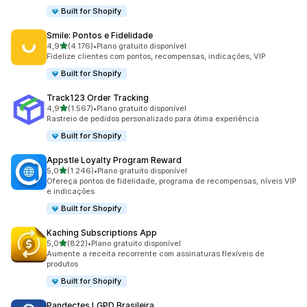
Built for Shopify
Smile: Pontos e Fidelidade
de 5 estrelas
4,9
(4.176)
•
Plano gratuito disponível
4176 avaliações ao todo
Fidelize clientes com pontos, recompensas, indicações, VIP
Built for Shopify
Track123 Order Tracking
de 5 estrelas
4,9
(1.567)
•
Plano gratuito disponível
1567 avaliações ao todo
Rastreio de pedidos personalizado para ótima experiência
Built for Shopify
Appstle Loyalty Program Reward
de 5 estrelas
5,0
(1.246)
•
Plano gratuito disponível
1246 avaliações ao todo
Ofereça pontos de fidelidade, programa de recompensas, níveis VIP
e indicações
Built for Shopify
Kaching Subscriptions App
de 5 estrelas
5,0
(822)
•
Plano gratuito disponível
822 avaliações ao todo
Aumente a receita recorrente com assinaturas flexíveis de
produtos
Built for Shopify
Pandectes LGPD Brasileira