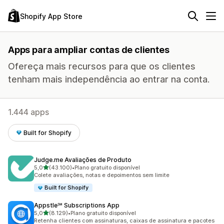
Shopify App Store
Apps para ampliar contas de clientes
Ofereça mais recursos para que os clientes
tenham mais independência ao entrar na conta.
1.444 apps
Built for Shopify
Judge.me Avaliações de Produto
de 5 estrelas
5,0
(43.100)
•
Plano gratuito disponível
43100 avaliações ao todo
Colete avaliações, notas e depoimentos sem limite
Built for Shopify
Appstle℠ Subscriptions App
de 5 estrelas
5,0
(8.129)
•
Plano gratuito disponível
8129 avaliações ao todo
Retenha clientes com assinaturas, caixas de assinatura e pacotes