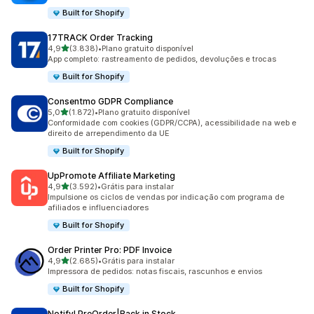
Built for Shopify
17TRACK Order Tracking
de 5 estrelas
4,9
(3.838)
•
Plano gratuito disponível
3838 avaliações ao todo
App completo: rastreamento de pedidos, devoluções e trocas
Built for Shopify
Consentmo GDPR Compliance
de 5 estrelas
5,0
(1.872)
•
Plano gratuito disponível
1872 avaliações ao todo
Conformidade com cookies (GDPR/CCPA), acessibilidade na web e
direito de arrependimento da UE
Built for Shopify
UpPromote Affiliate Marketing
de 5 estrelas
4,9
(3.592)
•
Grátis para instalar
3592 avaliações ao todo
Impulsione os ciclos de vendas por indicação com programa de
afiliados e influenciadores
Built for Shopify
Order Printer Pro: PDF Invoice
de 5 estrelas
4,9
(2.685)
•
Grátis para instalar
2685 avaliações ao todo
Impressora de pedidos: notas fiscais, rascunhos e envios
Built for Shopify
Notify! PreOrder|Back in Stock