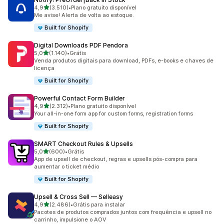
de 5 estrelas
4,9
(3.510)
•
Plano gratuito disponível
3510 avaliações ao todo
Me avise! Alerta de volta ao estoque.
Built for Shopify
Digital Downloads PDF Pendora
de 5 estrelas
5,0
(1.140)
•
Grátis
1140 avaliações ao todo
Venda produtos digitais para download, PDFs, e-books e chaves de
licença
Built for Shopify
Powerful Contact Form Builder
de 5 estrelas
4,9
(2.312)
•
Plano gratuito disponível
2312 avaliações ao todo
Your all-in-one form app for custom forms, registration forms
Built for Shopify
SMART Checkout Rules & Upsells
de 5 estrelas
5,0
(600)
•
Grátis
600 avaliações ao todo
App de upsell de checkout, regras e upsells pós-compra para
aumentar o ticket médio
Built for Shopify
Upsell & Cross Sell — Selleasy
de 5 estrelas
4,9
(2.486)
•
Grátis para instalar
2486 avaliações ao todo
Pacotes de produtos comprados juntos com frequência e upsell no
carrinho, impulsione o AOV