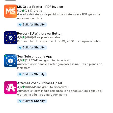
MS Order Printer ‑ PDF Invoice
de 5 estrelas
5,0
(234)
•
Grátis
234 avaliações ao todo
Gerador de faturas de pedidos para faturas em PDF, guias de
remessa e recibos
Built for Shopify
Revoq ‑ EU Withdrawal Button
de 5 estrelas
4,9
(486)
•
Free plan available
486 avaliações ao todo
Required for EU shops from June 19, 2026 – set up in minutes.
Built for Shopify
Seal Subscriptions App
de 5 estrelas
4,9
(2.937)
•
Plano gratuito disponível
2937 avaliações ao todo
Aumente as vendas e a retenção com assinaturas e planos de
membros!
Built for Shopify
Aftersell Post Purchase Upsell
de 5 estrelas
4,8
(885)
•
Plano gratuito disponível
885 avaliações ao todo
Aumente o ticket médio com upsells no checkout de 1 clique e
ofertas na página de agradecimento
Built for Shopify