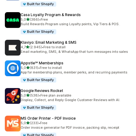
Built for Shopify
Casa Loyalty Program & Rewards
de 5 estrelas
5,0
(386)
•
Free
386 total de avaliações
Build Rewards Program using Loyalty points, Vip Tiers & POS.
Built for Shopify
Klaviyo: Email Marketing & SMS
de 5 estrelas
4,7
(2.945)
•
Free to install
2945 total de avaliações
Email marketing, SMS, & WhatsApp that turn messages into sales
Appstle℠ Memberships
de 5 estrelas
5,0
(831)
•
Free to install
831 total de avaliações
App for membership plans, member perks, and recurring payments
Built for Shopify
Google Reviews Rocket
de 5 estrelas
5,0
(538)
•
Free plan available
538 total de avaliações
Display, Collect, and Reply Google Customer Reviews with AI.
Built for Shopify
MS Order Printer ‑ PDF Invoice
de 5 estrelas
5,0
(233)
•
Free
233 total de avaliações
Order invoice generator for PDF invoice, packing slip, receipt
Built for Shopify