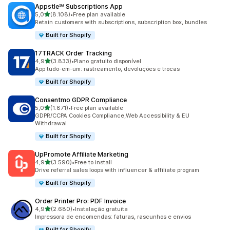
Appstle℠ Subscriptions App
de 5 estrelas
5,0
(8.108)
•
Free plan available
8108 total de avaliações
Retain customers with subscriptions, subscription box, bundles
Built for Shopify
17TRACK Order Tracking
de 5 estrelas
4,9
(3.833)
•
Plano gratuito disponível
3833 total de avaliações
App tudo-em-um: rastreamento, devoluções e trocas
Built for Shopify
Consentmo GDPR Compliance
de 5 estrelas
5,0
(1.871)
•
Free plan available
1871 total de avaliações
GDPR/CCPA Cookies Compliance,Web Accessibility & EU
Withdrawal
Built for Shopify
UpPromote Affiliate Marketing
de 5 estrelas
4,9
(3.590)
•
Free to install
3590 total de avaliações
Drive referral sales loops with influencer & affiliate program
Built for Shopify
Order Printer Pro: PDF Invoice
de 5 estrelas
4,9
(2.680)
•
Instalação gratuita
2680 total de avaliações
Impressora de encomendas: faturas, rascunhos e envios
Built for Shopify