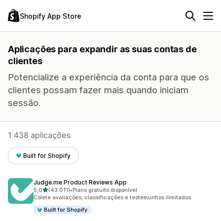
Shopify App Store
Aplicações para expandir as suas contas de
clientes
Potencialize a experiência da conta para que os
clientes possam fazer mais quando iniciam
sessão.
1 438 aplicações
Built for Shopify
Judge.me Product Reviews App
de 5 estrelas
5,0
(43.011)
•
Plano gratuito disponível
43011 total de avaliações
Colete avaliações, classificações e testemunhos ilimitados
Built for Shopify