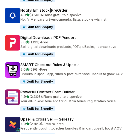
Notify! Em stock|PreOrder
de 5 estrelas
4,9
(3.500)
•
Plano gratuito disponível
3500 total de avaliações
Notify Me! para pré-encomenda, lista, stock e wishlist
Built for Shopify
Digital Downloads PDF Pendora
de 5 estrelas
5,0
(1.133)
•
Free
1133 total de avaliações
Sell digital downloads products, PDFs, eBooks, license keys
Built for Shopify
SMART Checkout Rules & Upsells
de 5 estrelas
5,0
(596)
•
Free
596 total de avaliações
Checkout upsell app, rules & post purchase upsells to grow AOV
Built for Shopify
Powerful Contact Form Builder
de 5 estrelas
4,9
(2.306)
•
Plano gratuito disponível
2306 total de avaliações
Your all-in-one form app for custom forms, registration forms
Built for Shopify
Upsell & Cross Sell — Selleasy
de 5 estrelas
4,9
(2.480)
•
Free to install
2480 total de avaliações
Frequently bought together bundles & in cart upsell, boost AOV