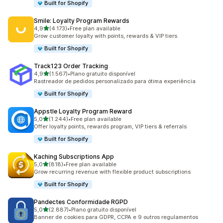
Built for Shopify
Smile: Loyalty Program Rewards
de 5 estrelas
4,9
(4.173)
•
Free plan available
4173 total de avaliações
Grow customer loyalty with points, rewards & VIP tiers
Built for Shopify
Track123 Order Tracking
de 5 estrelas
4,9
(1.567)
•
Plano gratuito disponível
1567 total de avaliações
Rastreador de pedidos personalizado para ótima experiência
Built for Shopify
Appstle Loyalty Program Reward
de 5 estrelas
5,0
(1.244)
•
Free plan available
1244 total de avaliações
Offer loyalty points, rewards program, VIP tiers & referrals
Built for Shopify
Kaching Subscriptions App
de 5 estrelas
5,0
(818)
•
Free plan available
818 total de avaliações
Grow recurring revenue with flexible product subscriptions
Built for Shopify
Pandectes Conformidade RGPD
de 5 estrelas
5,0
(2.887)
•
Plano gratuito disponível
2887 total de avaliações
Banner de cookies para GDPR, CCPA e 9 outros regulamentos