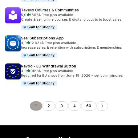
Tevello Courses & Communities
de 5 estrelas
5,0
(666)
•
Free plan available
666 total de avaliações
Create & sell online courses & digital products to boost sales
Built for Shopify
Seal Subscriptions App
de 5 estrelas
4,9
(2.934)
•
Free plan available
2934 total de avaliações
Increase sales & retention with subscriptions & memberships!
Built for Shopify
Revoq ‑ EU Withdrawal Button
de 5 estrelas
4,9
(483)
•
Free plan available
483 total de avaliações
Required for EU shops from June 19, 2026 – set up in minutes.
Built for Shopify
1
2
3
4
60