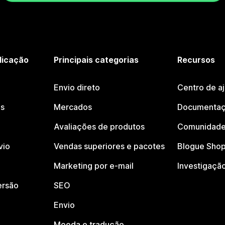
licação
Principais categorias
Recursos
Envio direto
Centro de a
os
Mercados
Documentaç
Avaliações de produtos
Comunidade
vio
Vendas superiores e pacotes
Blogue Shop
Marketing por e-mail
Investigaçã
ersão
SEO
Envio
Moeda e tradução