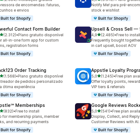
4 total de avaliações
3513 total de avaliações
ressora de encomendas: faturas,
Notify Me! para pré-encome
cunhos e envios
stock e wishlist
Built for Shopify
Built for Shopify
werful Contact Form Builder
Upsell & Cross Sell —
de 5 estrelas
de 5 estrelas
(2.312)
•
Plano gratuito disponível
4,9
(2.485)
•
Free to instal
2 total de avaliações
2485 total de avaliações
r all-in-one form app for custom
Frequently bought togethe
ms, registration forms
in cart upsell, boost AOV
Built for Shopify
Built for Shopify
ack123 Order Tracking
Appstle Loyalty Prog
de 5 estrelas
de 5 estrelas
(1.568)
•
Plano gratuito disponível
5,0
(1.245)
•
Free plan ava
8 total de avaliações
1245 total de avaliações
treador de pedidos personalizado
Offer loyalty points, rewa
a ótima experiência
VIP tiers & referrals
Built for Shopify
Built for Shopify
pstle℠ Memberships
Google Reviews Rock
de 5 estrelas
de 5 estrelas
(832)
•
Free to install
5,0
(541)
•
Free plan avail
 total de avaliações
541 total de avaliações
 for membership plans, member
Display, Collect, and Repl
ks, and recurring payments
Customer Reviews with AI.
Built for Shopify
Built for Shopify