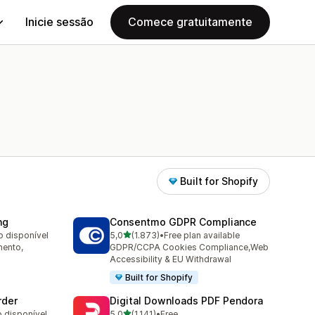
Inicie sessão
Comece gratuitamente
Built for Shopify
ng
Consentmo GDPR Compliance
de 5 estrelas
o disponível
5,0
(1.873)
•
Free plan available
1873 total de avaliações
mento,
GDPR/CCPA Cookies Compliance,Web
Accessibility & EU Withdrawal
Built for Shopify
rder
Digital Downloads PDF Pendora
de 5 estrelas
o disponível
5,0
(1.141)
•
Free