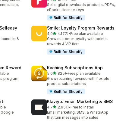
1141 total de avaliações
nda, lista,
Sell digital downloads products, PDFs,
eBooks, license keys
Built for Shopify
 Selleasy
Smile: Loyalty Program Rewards
de 5 estrelas
l
4,9
(4.177)
•
Free plan available
4177 total de avaliações
r bundles &
Grow customer loyalty with points,
rewards & VIP tiers
Built for Shopify
ram Reward
Kaching Subscriptions App
de 5 estrelas
ilable
5,0
(825)
•
Free plan available
825 total de avaliações
rds program,
Grow recurring revenue with flexible
product subscriptions
Built for Shopify
et
Klaviyo: Email Marketing & SMS
de 5 estrelas
able
4,7
(2.951)
•
Free to install
2951 total de avaliações
y Google
Email marketing, SMS, & WhatsApp
that turn messages into sales