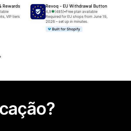
& Rewards
Revoq ‑ EU Withdrawal Button
de 5 estrelas
ilable
4,9
(485)
•
Free plan available
485 total de avaliações
ts, VIP tiers
Required for EU shops from June 19,
2026 – set up in minutes.
Built for Shopify
icação?