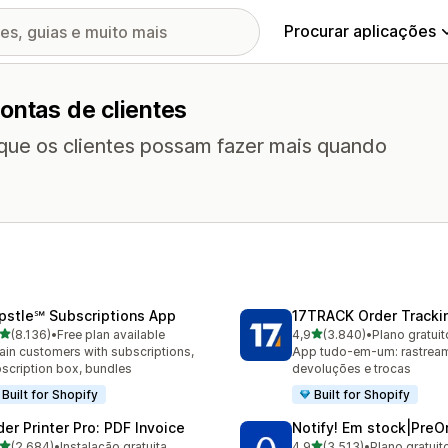
Procurar aplicações
ontas de clientes
 que os clientes possam fazer mais quando
pstle℠ Subscriptions App
17TRACK Order Tracki
de 5 estrelas
de 5 estrelas
(8.136)
•
Free plan available
4,9
(3.840)
•
Plano gratuit
6 total de avaliações
3840 total de avaliações
ain customers with subscriptions,
App tudo-em-um: rastrea
scription box, bundles
devoluções e trocas
Built for Shopify
Built for Shopify
der Printer Pro: PDF Invoice
Notify! Em stock|PreO
de 5 estrelas
de 5 estrelas
(2.684)
•
Instalação gratuita
4,9
(3.513)
•
Plano gratuit