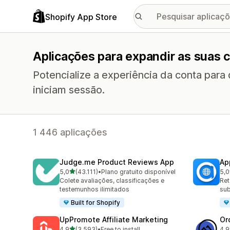
Shopify App Store
Aplicações para expandir as suas c
Potencialize a experiência da conta para
iniciam sessão.
1 446 aplicações
Judge.me Product Reviews App
Ap
de 5 estrelas
5,0
(43.111)
•
Plano gratuito disponível
5,0
43111 total de avaliações
813
Colete avaliações, classificações e
Ret
testemunhos ilimitados
sub
Built for Shopify
UpPromote Affiliate Marketing
Or
de 5 estrelas
4,9
(3.593)
•
Free to install
4,9