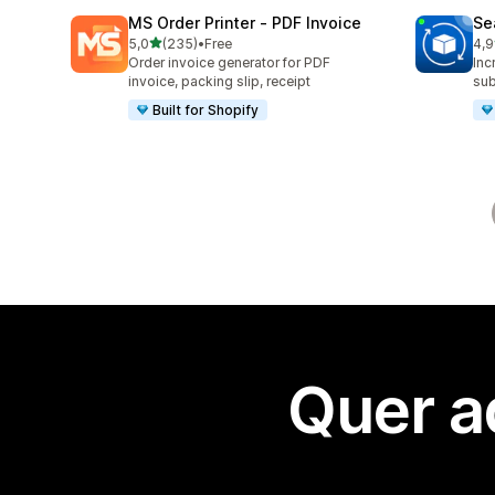
MS Order Printer ‑ PDF Invoice
Se
de 5 estrelas
5,0
(235)
•
Free
4,9
235 total de avaliações
294
Order invoice generator for PDF
Inc
invoice, packing slip, receipt
sub
Built for Shopify
Quer a