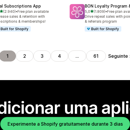
al Subscriptions App
BON Loyalty Program 
de 5 estrelas
de 5 estrelas
(2.940)
•
Free plan available
5,0
(1.809)
•
Free plan ava
0 total de avaliações
1809 total de avaliações
rease sales & retention with
Drive repeat sales with poin
scriptions & memberships!
& referrals program
Built for Shopify
Built for Shopify
Seguinte
1
2
3
4
…
61
dicionar uma apl
Experimente a Shopify gratuitamente durante 3 dias