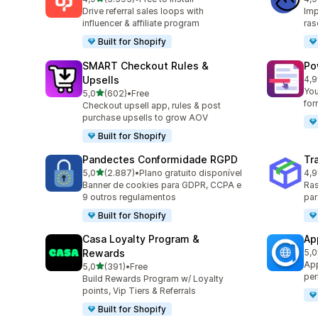
3593 total de avaliações
268
Drive referral sales loops with
Imp
influencer & affiliate program
ras
Built for Shopify
SMART Checkout Rules &
Po
Upsells
4,9
231
You
de 5 estrelas
5,0
(602)
•
Free
602 total de avaliações
for
Checkout upsell app, rules & post
purchase upsells to grow AOV
Built for Shopify
Pandectes Conformidade RGPD
Tr
de 5 estrelas
5,0
(2.887)
•
Plano gratuito disponível
4,9
2887 total de avaliações
156
Banner de cookies para GDPR, CCPA e
Ras
9 outros regulamentos
par
Built for Shopify
Casa Loyalty Program &
Ap
Rewards
5,0
832
App
de 5 estrelas
5,0
(391)
•
Free
391 total de avaliações
per
Build Rewards Program w/ Loyalty
points, Vip Tiers & Referrals
Built for Shopify