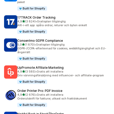
paket
Built for Shopify
17TRACK Order Tracking
av 5 stjärnor
4,9
(3 824)
•
Gratisplan tillgänglig
3824 recensioner totalt
Allt-i-ett app: spåra ordrar, returer och byten enkelt
Built for Shopify
Consentmo GDPR Compliance
av 5 stjärnor
5,0
(1 870)
•
Gratisplan tillgänglig
1870 recensioner totalt
GDPR-/CCPA-efterlevnad för cookies, webbtillgänglighet och EU-
ångerrätt
Built for Shopify
UpPromote Affiliate Marketing
av 5 stjärnor
4,9
(3 585)
•
Gratis att installera
3585 recensioner totalt
Driv värvningsförsäljning med influencer- och affiliate-program
Built for Shopify
Order Printer Pro: PDF Invoice
av 5 stjärnor
4,9
(2 676)
•
Gratis att installera
2676 recensioner totalt
Orderutskrift för fakturor, utkast och fraktdokument
Built for Shopify
Notify! Back in Stock|PreOrder