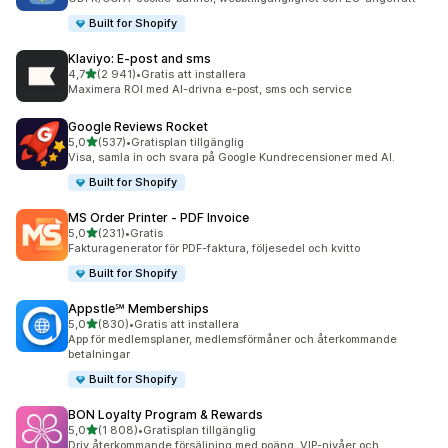
Built for Shopify
Klaviyo: E‑post and sms
av 5 stjärnor
4,7
(2 941)
•
Gratis att installera
2941 recensioner totalt
Maximera ROI med AI-drivna e-post, sms och service
Google Reviews Rocket
av 5 stjärnor
5,0
(537)
•
Gratisplan tillgänglig
537 recensioner totalt
Visa, samla in och svara på Google Kundrecensioner med AI.
Built for Shopify
MS Order Printer ‑ PDF Invoice
av 5 stjärnor
5,0
(231)
•
Gratis
231 recensioner totalt
Fakturagenerator för PDF-faktura, följesedel och kvitto
Built for Shopify
Appstle℠ Memberships
av 5 stjärnor
5,0
(830)
•
Gratis att installera
830 recensioner totalt
App för medlemsplaner, medlemsförmåner och återkommande
betalningar
Built for Shopify
BON Loyalty Program & Rewards
av 5 stjärnor
5,0
(1 808)
•
Gratisplan tillgänglig
1808 recensioner totalt
Driv återkommande försäljning med poäng, VIP-nivåer och