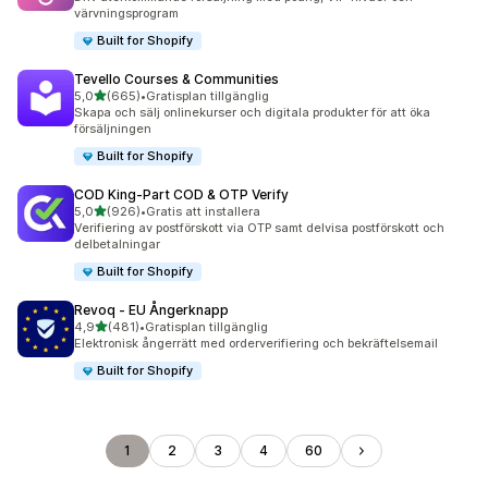
värvningsprogram
Built for Shopify
Tevello Courses & Communities
av 5 stjärnor
5,0
(665)
•
Gratisplan tillgänglig
665 recensioner totalt
Skapa och sälj onlinekurser och digitala produkter för att öka
försäljningen
Built for Shopify
COD King‑Part COD & OTP Verify
av 5 stjärnor
5,0
(926)
•
Gratis att installera
926 recensioner totalt
Verifiering av postförskott via OTP samt delvisa postförskott och
delbetalningar
Built for Shopify
Revoq ‑ EU Ångerknapp
av 5 stjärnor
4,9
(481)
•
Gratisplan tillgänglig
481 recensioner totalt
Elektronisk ångerrätt med orderverifiering och bekräftelsemail
Built for Shopify
1
2
3
4
60