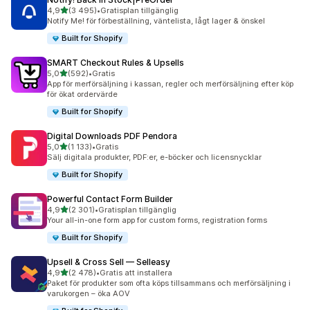
av 5 stjärnor
4,9
(3 495)
•
Gratisplan tillgänglig
3495 recensioner totalt
Notify Me! för förbeställning, väntelista, lågt lager & önskel
Built for Shopify
SMART Checkout Rules & Upsells
av 5 stjärnor
5,0
(592)
•
Gratis
592 recensioner totalt
App för merförsäljning i kassan, regler och merförsäljning efter köp
för ökat ordervärde
Built for Shopify
Digital Downloads PDF Pendora
av 5 stjärnor
5,0
(1 133)
•
Gratis
1133 recensioner totalt
Sälj digitala produkter, PDF:er, e-böcker och licensnycklar
Built for Shopify
Powerful Contact Form Builder
av 5 stjärnor
4,9
(2 301)
•
Gratisplan tillgänglig
2301 recensioner totalt
Your all-in-one form app for custom forms, registration forms
Built for Shopify
Upsell & Cross Sell — Selleasy
av 5 stjärnor
4,9
(2 478)
•
Gratis att installera
2478 recensioner totalt
Paket för produkter som ofta köps tillsammans och merförsäljning i
varukorgen – öka AOV