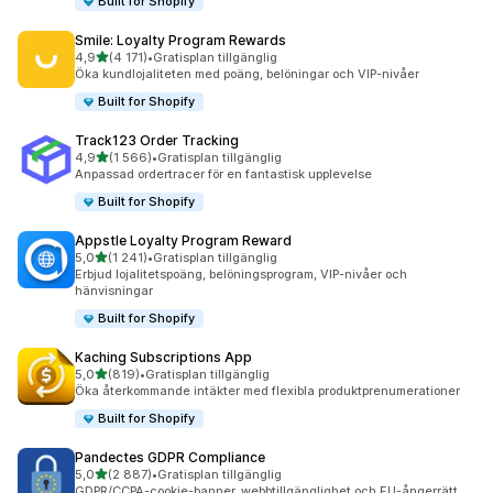
Built for Shopify
Smile: Loyalty Program Rewards
av 5 stjärnor
4,9
(4 171)
•
Gratisplan tillgänglig
4171 recensioner totalt
Öka kundlojaliteten med poäng, belöningar och VIP-nivåer
Built for Shopify
Track123 Order Tracking
av 5 stjärnor
4,9
(1 566)
•
Gratisplan tillgänglig
1566 recensioner totalt
Anpassad ordertracer för en fantastisk upplevelse
Built for Shopify
Appstle Loyalty Program Reward
av 5 stjärnor
5,0
(1 241)
•
Gratisplan tillgänglig
1241 recensioner totalt
Erbjud lojalitetspoäng, belöningsprogram, VIP-nivåer och
hänvisningar
Built for Shopify
Kaching Subscriptions App
av 5 stjärnor
5,0
(819)
•
Gratisplan tillgänglig
819 recensioner totalt
Öka återkommande intäkter med flexibla produktprenumerationer
Built for Shopify
Pandectes GDPR Compliance
av 5 stjärnor
5,0
(2 887)
•
Gratisplan tillgänglig
2887 recensioner totalt
GDPR/CCPA-cookie-banner, webbtillgänglighet och EU-ångerrätt