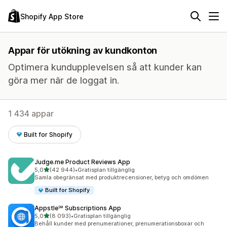
Shopify App Store
Appar för utökning av kundkonton
Optimera kundupplevelsen så att kunder kan
göra mer när de loggat in.
1 434 appar
Built for Shopify
Judge.me Product Reviews App
av 5 stjärnor
5,0
(42 944)
•
Gratisplan tillgänglig
42944 recensioner totalt
Samla obegränsat med produktrecensioner, betyg och omdömen
Built for Shopify
Appstle℠ Subscriptions App
av 5 stjärnor
5,0
(8 093)
•
Gratisplan tillgänglig
8093 recensioner totalt
Behåll kunder med prenumerationer, prenumerationsboxar och