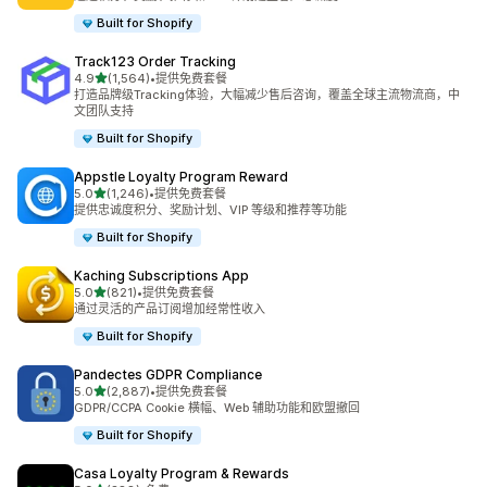
Built for Shopify
Track123 Order Tracking
星（满分 5 星）
4.9
(1,564)
•
提供免费套餐
总共 1564 条评论
打造品牌级Tracking体验，大幅减少售后咨询，覆盖全球主流物流商，中
文团队支持
Built for Shopify
Appstle Loyalty Program Reward
星（满分 5 星）
5.0
(1,246)
•
提供免费套餐
总共 1246 条评论
提供忠诚度积分、奖励计划、VIP 等级和推荐等功能
Built for Shopify
Kaching Subscriptions App
星（满分 5 星）
5.0
(821)
•
提供免费套餐
总共 821 条评论
通过灵活的产品订阅增加经常性收入
Built for Shopify
Pandectes GDPR Compliance
星（满分 5 星）
5.0
(2,887)
•
提供免费套餐
总共 2887 条评论
GDPR/CCPA Cookie 横幅、Web 辅助功能和欧盟撤回
Built for Shopify
Casa Loyalty Program & Rewards