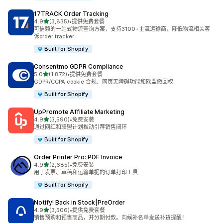
17TRACK Order Tracking
星（满分 5 星）
4.9
(3,835)
•
提供免费套餐
总共 3835 条评论
可信赖的一站式物流查询方案，支持3100+主流运输商，降低物流相关客
诉order tracker
Built for Shopify
Consentmo GDPR Compliance
星（满分 5 星）
5.0
(1,872)
•
提供免费套餐
总共 1872 条评论
GDPR/CCPA cookie 合规、网页无障碍功能和欧盟撤回权
Built for Shopify
UpPromote Affiliate Marketing
星（满分 5 星）
4.9
(3,590)
•
免费安装
总共 3590 条评论
通过网红和联盟计划推动引荐销售闭环
Built for Shopify
Order Printer Pro: PDF Invoice
星（满分 5 星）
4.9
(2,685)
•
免费安装
总共 2685 条评论
用于发票、草稿和运输单据的订单打印工具
Built for Shopify
Notify! Back in Stock|PreOrder
星（满分 5 星）
4.9
(3,506)
•
提供免费套餐
总共 3506 条评论
销售预购和预售商品，并分期付款。向候补名单发送补货提醒！