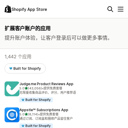
Shopify App Store
扩展客户账户的应用
提升账户体验，让客户登录后可以做更多事情。
1,442 个应用
Built for Shopify
Judge.me Product Reviews App
星（满分 5 星）
5.0
(43,056)
•
提供免费套餐
总共 43056 条评论
无限量收集商品评价、评分、用户推荐语
Built for Shopify
Appstle℠ Subscriptions App
星（满分 5 星）
5.0
(8,114)
•
提供免费套餐
总共 8114 条评论
通过订阅、订阅盒和捆绑产品留住客户
Built for Shopify