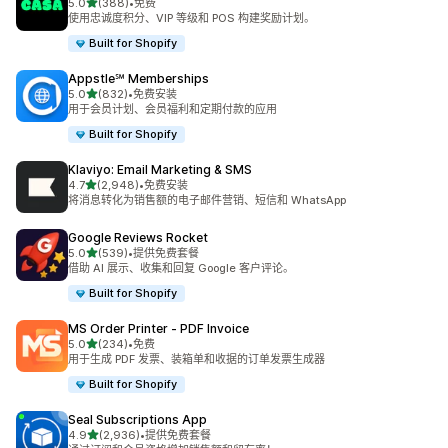
星（满分 5 星）
5.0
(388)
•
免费
总共 388 条评论
使用忠诚度积分、VIP 等级和 POS 构建奖励计划。
Built for Shopify
Appstle℠ Memberships
星（满分 5 星）
5.0
(832)
•
免费安装
总共 832 条评论
用于会员计划、会员福利和定期付款的应用
Built for Shopify
Klaviyo: Email Marketing & SMS
星（满分 5 星）
4.7
(2,948)
•
免费安装
总共 2948 条评论
将消息转化为销售额的电子邮件营销、短信和 WhatsApp
Google Reviews Rocket
星（满分 5 星）
5.0
(539)
•
提供免费套餐
总共 539 条评论
借助 AI 展示、收集和回复 Google 客户评论。
Built for Shopify
MS Order Printer ‑ PDF Invoice
星（满分 5 星）
5.0
(234)
•
免费
总共 234 条评论
用于生成 PDF 发票、装箱单和收据的订单发票生成器
Built for Shopify
Seal Subscriptions App
星（满分 5 星）
4.9
(2,936)
•
提供免费套餐
总共 2936 条评论