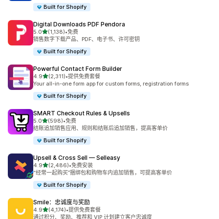
Built for Shopify
Digital Downloads PDF Pendora
星（满分 5 星）
5.0
(1,138)
•
免费
总共 1138 条评论
销售数字下载产品、PDF、电子书、许可密钥
Built for Shopify
Powerful Contact Form Builder
星（满分 5 星）
4.9
(2,311)
•
提供免费套餐
总共 2311 条评论
Your all-in-one form app for custom forms, registration forms
Built for Shopify
SMART Checkout Rules & Upsells
星（满分 5 星）
5.0
(598)
•
免费
总共 598 条评论
结账追加销售应用、规则和结账后追加销售，提高客单价
Built for Shopify
Upsell & Cross Sell — Selleasy
星（满分 5 星）
4.9
(2,486)
•
免费安装
总共 2486 条评论
“经常一起购买”捆绑包和购物车内追加销售，可提高客单价
Built for Shopify
Smile：忠诚度与奖励
星（满分 5 星）
4.9
(4,174)
•
提供免费套餐
总共 4174 条评论
通过积分、奖励、推荐和 VIP 计划建立客户忠诚度