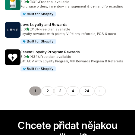
z 5 hvězd
5,0
(331)
•
Free trial available
Celkový počet recenzí: 331
Purchase orders, inventory management & demand forecasting
Built for Shopify
Love Loyalty and Rewards
z 5 hvězd
5,0
(316)
•
Free plan available
Celkový počet recenzí: 316
Loyalty rewards with points, VIP tiers, referrals, POS & more
Built for Shopify
Essent Loyalty Program Rewards
z 5 hvězd
5,0
(434)
•
Free plan available
Celkový počet recenzí: 434
Lift AOV with Loyalty Program, VIP Rewards Program & Referrals
Built for Shopify
1
2
3
4
24
Chcete přidat nějakou