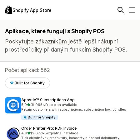
Shopify App Store
Aplikace, které fungují s Shopify POS
Poskytujte zákazníkům ještě lepší nákupní
prostředí díky přidaným funkcím Shopify POS.
Počet aplikací: 562
Built for Shopify
Appstle℠ Subscriptions App
z 5 hvězd
5,0
(8 095)
•
Free plan available
Celkový počet recenzí: 8095
Retain customers with subscriptions, subscription box, bundles
Built for Shopify
Order Printer Pro: PDF Invoice
z 5 hvězd
4,9
(2 677)
•
Bezplatná instalace
Celkový počet recenzí: 2677
Tisk objednávek pro faktury, koncepty a dodací dokumenty