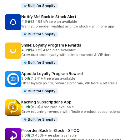
Built for Shopify
Notify Me! Back in Stock Alert
z 5 hvězd
4,9
(3 495)
•
Free plan available
Celkový počet recenzí: 3495
Waitlist, preorder, wishlist and low stock - all in one app.
Built for Shopify
Smile: Loyalty Program Rewards
z 5 hvězd
4,9
(4 172)
•
Free plan available
Celkový počet recenzí: 4172
Grow customer loyalty with points, rewards & VIP tiers
Built for Shopify
Appstle Loyalty Program Reward
z 5 hvězd
5,0
(1 241)
•
Free plan available
Celkový počet recenzí: 1241
Offer loyalty points, rewards program, VIP tiers & referrals
Built for Shopify
Kaching Subscriptions App
z 5 hvězd
5,0
(820)
•
Free plan available
Celkový počet recenzí: 820
Grow recurring revenue with flexible product subscriptions
Built for Shopify
Preorder, Back In Stock ‑ STOQ
z 5 hvězd
5,0
(3 453)
•
Free plan available
Celkový počet recenzí: 3453