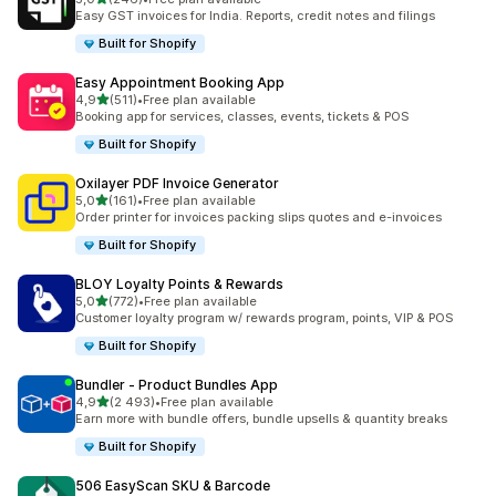
Celkový počet recenzí: 246
Easy GST invoices for India. Reports, credit notes and filings
Built for Shopify
Easy Appointment Booking App
z 5 hvězd
4,9
(511)
•
Free plan available
Celkový počet recenzí: 511
Booking app for services, classes, events, tickets & POS
Built for Shopify
Oxilayer PDF Invoice Generator
z 5 hvězd
5,0
(161)
•
Free plan available
Celkový počet recenzí: 161
Order printer for invoices packing slips quotes and e-invoices
Built for Shopify
BLOY Loyalty Points & Rewards
z 5 hvězd
5,0
(772)
•
Free plan available
Celkový počet recenzí: 772
Customer loyalty program w/ rewards program, points, VIP & POS
Built for Shopify
Bundler ‑ Product Bundles App
z 5 hvězd
4,9
(2 493)
•
Free plan available
Celkový počet recenzí: 2493
Earn more with bundle offers, bundle upsells & quantity breaks
Built for Shopify
506 EasyScan SKU & Barcode