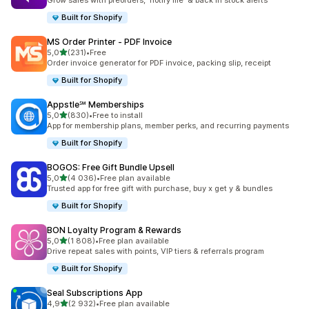
Grow sales with preorders, 'notify me' & back in stock alerts
Built for Shopify
MS Order Printer ‑ PDF Invoice
z 5 hvězd
5,0
(231)
•
Free
Celkový počet recenzí: 231
Order invoice generator for PDF invoice, packing slip, receipt
Built for Shopify
Appstle℠ Memberships
z 5 hvězd
5,0
(830)
•
Free to install
Celkový počet recenzí: 830
App for membership plans, member perks, and recurring payments
Built for Shopify
BOGOS: Free Gift Bundle Upsell
z 5 hvězd
5,0
(4 036)
•
Free plan available
Celkový počet recenzí: 4036
Trusted app for free gift with purchase, buy x get y & bundles
Built for Shopify
BON Loyalty Program & Rewards
z 5 hvězd
5,0
(1 808)
•
Free plan available
Celkový počet recenzí: 1808
Drive repeat sales with points, VIP tiers & referrals program
Built for Shopify
Seal Subscriptions App
z 5 hvězd
4,9
(2 932)
•
Free plan available
Celkový počet recenzí: 2932