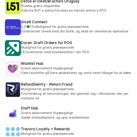
Datos eTicket/eFactura Uruguay
Prueba gratis disponible
Solicita RUT y datos fiscales en tienda online y POS
GiveX Connect
ud af 5 stjerner
5,0
(1)
•
Mulighed for gratis prøveperiode
1 anmeldelser i alt
Synkroniser GiveX med din butik, og skab en omnikanal-oplevelse
Doran: Draft Orders for POS
Mulighed for gratis prøveperiode
Få funktionen med kladdeordrer i din POS.
Wishlist Hub
Gratis abonnement tilgængeligt
Gem favoritter på flere ønskelister, og vend nemt tilbage for at købe
RefundSentry ‑ Return Fraud
Mulighed for gratis prøveperiode
Find misbrug af returneringer, der gemmer sig i refusioner, der ser
normale ud
Staff Hub
Gratis abonnement tilgængeligt
Oplær medarbejdere, og spor meddelelser.
Trezoro Loyalty + Rewards
Mulighed for gratis prøveperiode