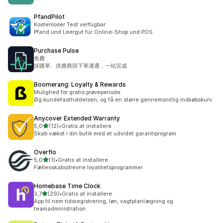
PfandPilot
Kostenloser Test verfügbar
Pfand und Leergut für Online-Shop und POS
Purchase Pulse
免費
採購單、供應商與下單溝通，一站完成
Boomerang: Loyalty & Rewards
Mulighed for gratis prøveperiode
Øg kundefastholdelsen, og få en større gennemsnitlig indkøbskurv
Anycover Extended Warranty
ud af 5 stjerner
5,0
(12)
•
Gratis at installere
12 anmeldelser i alt
Skab vækst i din butik med et udvidet garantiprogram
Overflo
ud af 5 stjerner
5,0
(1)
•
Gratis at installere
1 anmeldelser i alt
Fællesskabsdrevne loyalitetsprogrammer
Homebase Time Clock
ud af 5 stjerner
3,7
(29)
•
Gratis at installere
29 anmeldelser i alt
App til nem tidsregistrering, løn, vagtplanlægning og
teamadministration