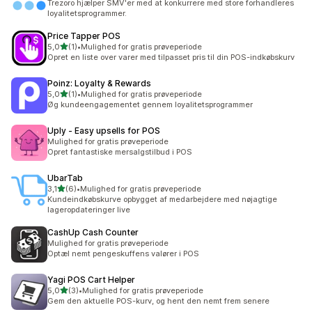
Trezoro hjælper SMV'er med at konkurrere med store forhandleres
loyalitetsprogrammer.
Price Tapper POS
ud af 5 stjerner
5,0
(1)
•
Mulighed for gratis prøveperiode
1 anmeldelser i alt
Opret en liste over varer med tilpasset pris til din POS-indkøbskurv
Poinz: Loyalty & Rewards
ud af 5 stjerner
5,0
(1)
•
Mulighed for gratis prøveperiode
1 anmeldelser i alt
Øg kundeengagementet gennem loyalitetsprogrammer
Uply ‑ Easy upsells for POS
Mulighed for gratis prøveperiode
Opret fantastiske mersalgstilbud i POS
UbarTab
ud af 5 stjerner
3,1
(6)
•
Mulighed for gratis prøveperiode
6 anmeldelser i alt
Kundeindkøbskurve opbygget af medarbejdere med nøjagtige
lageropdateringer live
CashUp Cash Counter
Mulighed for gratis prøveperiode
Optæl nemt pengeskuffens valører i POS
Yagi POS Cart Helper
ud af 5 stjerner
5,0
(3)
•
Mulighed for gratis prøveperiode
3 anmeldelser i alt
Gem den aktuelle POS-kurv, og hent den nemt frem senere