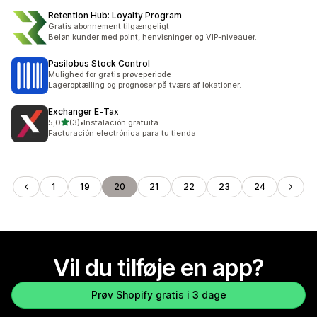
Retention Hub: Loyalty Program
Gratis abonnement tilgængeligt
Beløn kunder med point, henvisninger og VIP-niveauer.
Pasilobus Stock Control
Mulighed for gratis prøveperiode
Lageroptælling og prognoser på tværs af lokationer.
Exchanger E‑Tax
ud af 5 stjerner
5,0
(3)
•
Instalación gratuita
3 anmeldelser i alt
Facturación electrónica para tu tienda
1
19
20
21
22
23
24
Vil du tilføje en app?
Prøv Shopify gratis i 3 dage