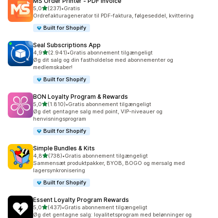
MS Order Printer ‑ PDF Invoice
ud af 5 stjerner
5,0
(237)
•
Gratis
237 anmeldelser i alt
Ordrefakturagenerator til PDF-faktura, følgeseddel, kvittering
Built for Shopify
Seal Subscriptions App
ud af 5 stjerner
4,9
(2.941)
•
Gratis abonnement tilgængeligt
2941 anmeldelser i alt
Øg dit salg og din fastholdelse med abonnementer og
medlemskaber!
Built for Shopify
BON Loyalty Program & Rewards
ud af 5 stjerner
5,0
(1.810)
•
Gratis abonnement tilgængeligt
1810 anmeldelser i alt
Øg det gentagne salg med point, VIP-niveauer og
henvisningsprogram
Built for Shopify
Simple Bundles & Kits
ud af 5 stjerner
4,8
(738)
•
Gratis abonnement tilgængeligt
738 anmeldelser i alt
Sammensæt produktpakker, BYOB, BOGO og mersalg med
lagersynkronisering
Built for Shopify
Essent Loyalty Program Rewards
ud af 5 stjerner
5,0
(437)
•
Gratis abonnement tilgængeligt
437 anmeldelser i alt
Øg det gentagne salg: loyalitetsprogram med belønninger og