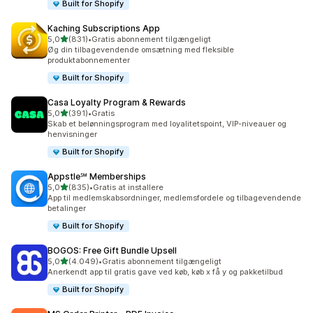
Built for Shopify
Kaching Subscriptions App
ud af 5 stjerner
5,0
(831)
•
Gratis abonnement tilgængeligt
831 anmeldelser i alt
Øg din tilbagevendende omsætning med fleksible
produktabonnementer
Built for Shopify
Casa Loyalty Program & Rewards
ud af 5 stjerner
5,0
(391)
•
Gratis
391 anmeldelser i alt
Skab et belønningsprogram med loyalitetspoint, VIP-niveauer og
henvisninger
Built for Shopify
Appstle℠ Memberships
ud af 5 stjerner
5,0
(835)
•
Gratis at installere
835 anmeldelser i alt
App til medlemskabsordninger, medlemsfordele og tilbagevendende
betalinger
Built for Shopify
BOGOS: Free Gift Bundle Upsell
ud af 5 stjerner
5,0
(4.049)
•
Gratis abonnement tilgængeligt
4049 anmeldelser i alt
Anerkendt app til gratis gave ved køb, køb x få y og pakketilbud
Built for Shopify