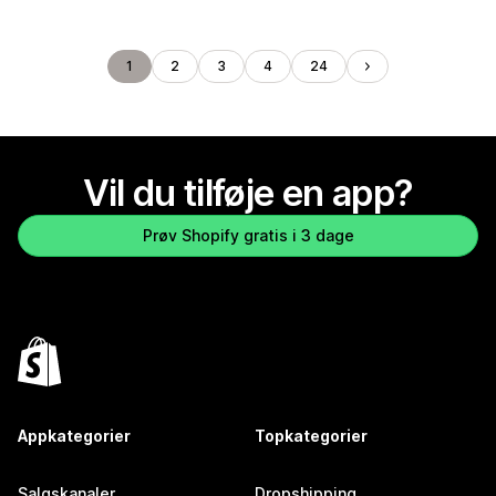
1
2
3
4
24
Vil du tilføje en app?
Prøv Shopify gratis i 3 dage
Appkategorier
Topkategorier
Salgskanaler
Dropshipping