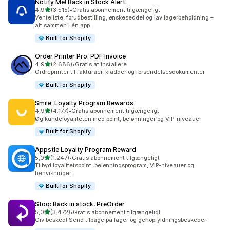
Notify Me! Back in Stock Alert
ud af 5 stjerner
4,9
(3.515)
•
Gratis abonnement tilgængeligt
3515 anmeldelser i alt
Venteliste, forudbestilling, ønskeseddel og lav lagerbeholdning –
alt sammen i én app.
Built for Shopify
Order Printer Pro: PDF Invoice
ud af 5 stjerner
4,9
(2.686)
•
Gratis at installere
2686 anmeldelser i alt
Ordreprinter til fakturaer, kladder og forsendelsesdokumenter
Built for Shopify
Smile: Loyalty Program Rewards
ud af 5 stjerner
4,9
(4.177)
•
Gratis abonnement tilgængeligt
4177 anmeldelser i alt
Øg kundeloyaliteten med point, belønninger og VIP-niveauer
Built for Shopify
Appstle Loyalty Program Reward
ud af 5 stjerner
5,0
(1.247)
•
Gratis abonnement tilgængeligt
1247 anmeldelser i alt
Tilbyd loyalitetspoint, belønningsprogram, VIP-niveauer og
henvisninger
Built for Shopify
Stoq: Back in stock, PreOrder
ud af 5 stjerner
5,0
(3.472)
•
Gratis abonnement tilgængeligt
3472 anmeldelser i alt
Giv besked! Send tilbage på lager og genopfyldningsbeskeder