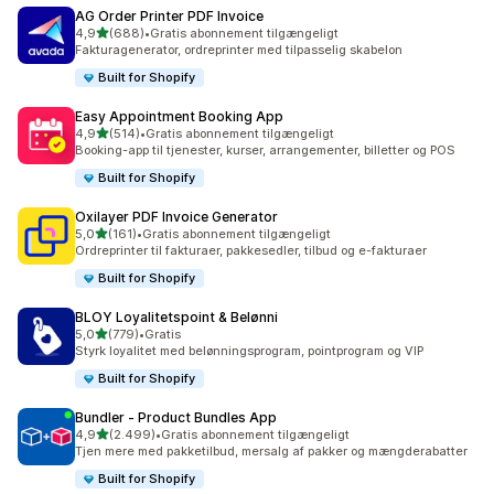
AG Order Printer PDF Invoice
ud af 5 stjerner
4,9
(688)
•
Gratis abonnement tilgængeligt
688 anmeldelser i alt
Fakturagenerator, ordreprinter med tilpasselig skabelon
Built for Shopify
Easy Appointment Booking App
ud af 5 stjerner
4,9
(514)
•
Gratis abonnement tilgængeligt
514 anmeldelser i alt
Booking-app til tjenester, kurser, arrangementer, billetter og POS
Built for Shopify
Oxilayer PDF Invoice Generator
ud af 5 stjerner
5,0
(161)
•
Gratis abonnement tilgængeligt
161 anmeldelser i alt
Ordreprinter til fakturaer, pakkesedler, tilbud og e-fakturaer
Built for Shopify
BLOY Loyalitetspoint & Belønni
ud af 5 stjerner
5,0
(779)
•
Gratis
779 anmeldelser i alt
Styrk loyalitet med belønningsprogram, pointprogram og VIP
Built for Shopify
Bundler ‑ Product Bundles App
ud af 5 stjerner
4,9
(2.499)
•
Gratis abonnement tilgængeligt
2499 anmeldelser i alt
Tjen mere med pakketilbud, mersalg af pakker og mængderabatter
Built for Shopify