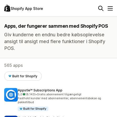
Shopify App Store
Apps, der fungerer sammen med Shopify POS
Giv kunderne en endnu bedre købsoplevelse
ansigt til ansigt med flere funktioner i Shopify
POS.
565 apps
Built for Shopify
Appstle℠ Subscriptions App
ud af 5 stjerner
5,0
(8.143)
•
Gratis abonnement tilgængeligt
8143 anmeldelser i alt
Fasthold kunder med abonnementer, abonnementsbokse og
pakketilbud
Built for Shopify