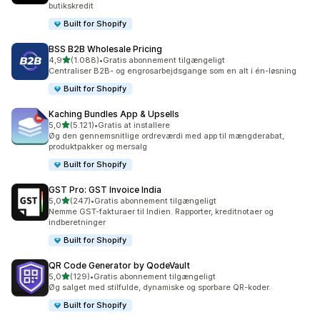
butikskredit
Built for Shopify
BSS B2B Wholesale Pricing
ud af 5 stjerner
4,9
(1.088)
•
Gratis abonnement tilgængeligt
1088 anmeldelser i alt
Centraliser B2B- og engrosarbejdsgange som en alt i én-løsning
Built for Shopify
Kaching Bundles App & Upsells
ud af 5 stjerner
5,0
(5.121)
•
Gratis at installere
5121 anmeldelser i alt
Øg den gennemsnitlige ordreværdi med app til mængderabat,
produktpakker og mersalg
Built for Shopify
GST Pro: GST Invoice India
ud af 5 stjerner
5,0
(247)
•
Gratis abonnement tilgængeligt
247 anmeldelser i alt
Nemme GST-fakturaer til Indien. Rapporter, kreditnotaer og
indberetninger
Built for Shopify
QR Code Generator by QodeVault
ud af 5 stjerner
5,0
(129)
•
Gratis abonnement tilgængeligt
129 anmeldelser i alt
Øg salget med stilfulde, dynamiske og sporbare QR-koder.
Built for Shopify