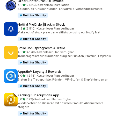
Order Printer Pro: PDF Invoice
von 5 Sternen
4,9
(2.685)
•
Kostenlose Installation
2685 Rezensionen insgesamt
Belegdruck für Rechnungen, Entwürfe & Versanddokumente
Built for Shopify
Notify! PreOrder|Back in Stock
von 5 Sternen
4,9
(3.510)
•
Kostenloser Plan verfügbar
3510 Rezensionen insgesamt
Make out of stock pre order waitlists by using our Notify Me!
Built for Shopify
Smile Bonusprogramm & Treue
von 5 Sternen
4,9
(4.176)
•
Kostenloser Plan verfügbar
4176 Rezensionen insgesamt
Treueprogramm für Kundenbindung mit Punkten, Prämien, Empfehlu
Built for Shopify
Appstle℠ Loyalty & Rewards
von 5 Sternen
5,0
(1.246)
•
Kostenloser Plan verfügbar
1246 Rezensionen insgesamt
Bieten Sie Treuepunkte, Prämien, VIP-Stufen & Empfehlungen an
Built for Shopify
Kaching Subscriptions App
von 5 Sternen
5,0
(822)
•
Kostenloser Plan verfügbar
822 Rezensionen insgesamt
Wiederkehrende Umsätze mit flexiblen Produkt-Abonnements
steigern
Built for Shopify