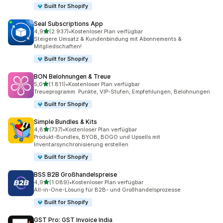
Built for Shopify
Seal Subscriptions App
von 5 Sternen
4,9
(2.937)
•
Kostenloser Plan verfügbar
2937 Rezensionen insgesamt
Steigere Umsatz & Kundenbindung mit Abonnements &
Mitgliedschaften!
Built for Shopify
BON Belohnungen & Treue
von 5 Sternen
5,0
(1.811)
•
Kostenloser Plan verfügbar
1811 Rezensionen insgesamt
Treueprogramm: Punkte, VIP-Stufen, Empfehlungen, Belohnungen
Built for Shopify
Simple Bundles & Kits
von 5 Sternen
4,8
(737)
•
Kostenloser Plan verfügbar
737 Rezensionen insgesamt
Produkt-Bundles, BYOB, BOGO und Upsells mit
Inventarsynchronisierung erstellen
Built for Shopify
BSS B2B Großhandelspreise
von 5 Sternen
4,9
(1.089)
•
Kostenloser Plan verfügbar
1089 Rezensionen insgesamt
All-in-One-Lösung für B2B- und Großhandelsprozesse
Built for Shopify
GST Pro: GST Invoice India