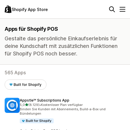
Shopify App Store
Apps für Shopify POS
Gestalte das persönliche Einkaufserlebnis für
deine Kundschaft mit zusätzlichen Funktionen
für Shopify POS noch besser.
565 Apps
Built for Shopify
Appstle℠ Subscriptions App
von 5 Sternen
5,0
(8.129)
•
Kostenloser Plan verfügbar
8129 Rezensionen insgesamt
Binden Sie Kunden mit Abonnements, Build-a-Box und
Bündelungen
Built for Shopify