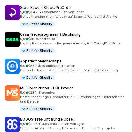
Stoq: Back In Stock, PreOrder
von 5 Sternen
5,0
(3.471)
•
Kostenloser Plan verfügbar
3471 Rezensionen insgesamt
Benachrichtige mich! Wieder auf Lager & Wunschlist Alarme
Built for Shopify
Casa Treueprogramm & Belohnung
von 5 Sternen
5,0
(389)
•
Kostenlos
389 Rezensionen insgesamt
Loyalty Points,Rewards Program,Referrals, Gift Cards,POS Smile
Built for Shopify
Appstle℠ Memberships
von 5 Sternen
5,0
(832)
•
Kostenlose Installation
832 Rezensionen insgesamt
Die Go-to-App für Mitgliedschaftspläne, Vorteile & Bezahlung
Built for Shopify
MS Order Printer ‑ PDF Invoice
von 5 Sternen
5,0
(234)
•
Kostenlos
234 Rezensionen insgesamt
Bestellrechnungs-Generator für PDF-Rechnungen, Lieferscheine
und Belege
Built for Shopify
BOGOS: Free Gift Bundle Upsell
von 5 Sternen
5,0
(4.044)
•
Kostenloser Plan verfügbar
4044 Rezensionen insgesamt
Steigere AOV mit Gratis gift beim kauf, Bundles, Buy x get y