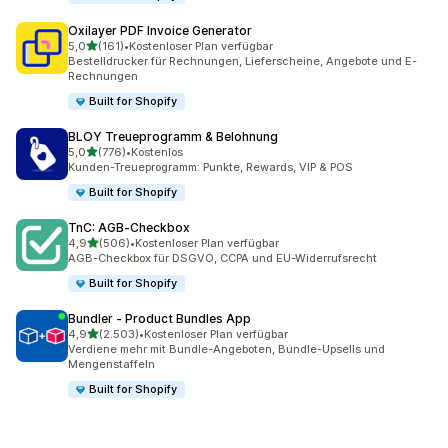
Oxilayer PDF Invoice Generator
von 5 Sternen
5,0
(161)
•
Kostenloser Plan verfügbar
161 Rezensionen insgesamt
Bestelldrucker für Rechnungen, Lieferscheine, Angebote und E-
Rechnungen
Built for Shopify
BLOY Treueprogramm & Belohnung
von 5 Sternen
5,0
(776)
•
Kostenlos
776 Rezensionen insgesamt
Kunden-Treueprogramm: Punkte, Rewards, VIP & POS
Built for Shopify
TnC: AGB‑Checkbox
von 5 Sternen
4,9
(506)
•
Kostenloser Plan verfügbar
506 Rezensionen insgesamt
AGB-Checkbox für DSGVO, CCPA und EU-Widerrufsrecht
Built for Shopify
Bundler ‑ Product Bundles App
von 5 Sternen
4,9
(2.503)
•
Kostenloser Plan verfügbar
2503 Rezensionen insgesamt
Verdiene mehr mit Bundle-Angeboten, Bundle-Upsells und
Mengenstaffeln
Built for Shopify