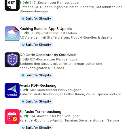
von 5 Sternen
5,0
(247)
•
Kostenloser Plan verfügbar
247 Rezensionen insgesamt
Einfache GST-Rechnungen für Indien. Berichte, Gutschriften und
Steuererklärungen
Built for Shopify
Kaching Bundles App & Upsells
von 5 Sternen
5,0
(5.099)
•
Kostenlose Installation
5099 Rezensionen insgesamt
AOV steigern mit Staffelpreisen, Produkt-Bundles & Upsells
Built for Shopify
QR Code Generator by QodeVault
von 5 Sternen
5,0
(127)
•
Kostenloser Plan verfügbar
127 Rezensionen insgesamt
Steigere den Umsatz mit stilvollen, dynamischen und
nachverfolgbaren QR-Codes.
Built for Shopify
Avada PDF‑Rechnung
von 5 Sternen
4,9
(686)
•
Kostenloser Plan verfügbar
686 Rezensionen insgesamt
Automatisierte Rechnungen helfen Ihnen, Zeit zu sparen und kon
Built for Shopify
Einfache Terminbuchung
von 5 Sternen
4,9
(514)
•
Kostenloser Plan verfügbar
514 Rezensionen insgesamt
Kalender-Buchungs-App für Termine, Dienstleistungen, Service
Built for Shopify