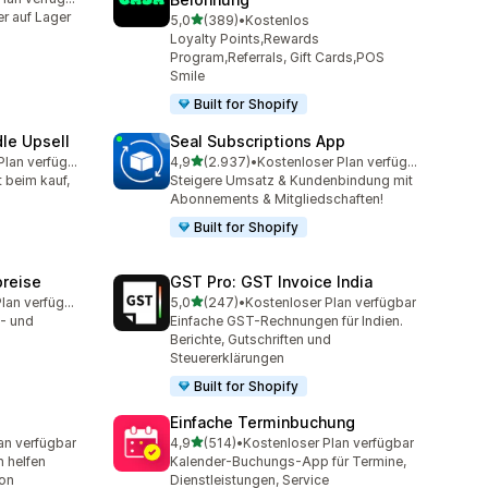
amt
r auf Lager
von 5 Sternen
5,0
(389)
•
Kostenlos
389 Rezensionen insgesamt
Loyalty Points,Rewards
Program,Referrals, Gift Cards,POS
Smile
Built for Shopify
le Upsell
Seal Subscriptions App
von 5 Sternen
Kostenloser Plan verfügbar
4,9
(2.937)
•
Kostenloser Plan verfügbar
amt
2937 Rezensionen insgesamt
t beim kauf,
Steigere Umsatz & Kundenbindung mit
Abonnements & Mitgliedschaften!
Built for Shopify
reise
GST Pro: GST Invoice India
von 5 Sternen
Kostenloser Plan verfügbar
5,0
(247)
•
Kostenloser Plan verfügbar
amt
247 Rezensionen insgesamt
- und
Einfache GST-Rechnungen für Indien.
Berichte, Gutschriften und
Steuererklärungen
Built for Shopify
Einfache Terminbuchung
von 5 Sternen
an verfügbar
4,9
(514)
•
Kostenloser Plan verfügbar
mt
514 Rezensionen insgesamt
 helfen
Kalender-Buchungs-App für Termine,
kon
Dienstleistungen, Service