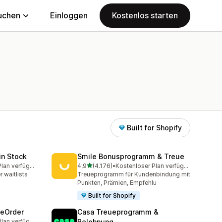
uchen
Einloggen
Kostenlos starten
Built for Shopify
in Stock
Smile Bonusprogramm & Treue
von 5 Sternen
Kostenloser Plan verfügbar
4,9
(4.176)
•
Kostenloser Plan verfügbar
amt
4176 Rezensionen insgesamt
 waitlists
Treueprogramm für Kundenbindung mit
Punkten, Prämien, Empfehlu
Built for Shopify
reOrder
Casa Treueprogramm &
Kostenloser Plan verfügbar
Belohnung