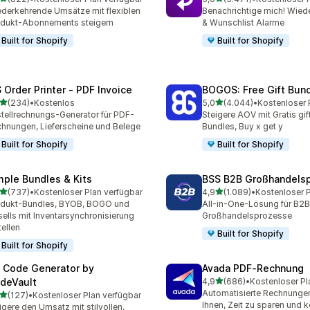
 Rezensionen insgesamt
3471 Rezensionen insges
derkehrende Umsätze mit flexiblen
Benachrichtige mich! Wiede
dukt-Abonnements steigern
& Wunschlist Alarme
Built for Shopify
Built for Shopify
 Order Printer ‑ PDF Invoice
BOGOS: Free Gift Bund
von 5 Sternen
von 5 Sternen
(234)
•
Kostenlos
5,0
(4.044)
•
 Rezensionen insgesamt
4044 Rezensionen insges
tellrechnungs-Generator für PDF-
Steigere AOV mit Gratis gif
hnungen, Lieferscheine und Belege
Bundles, Buy x get y
Built for Shopify
Built for Shopify
mple Bundles & Kits
BSS B2B Großhandelsp
von 5 Sternen
von 5 Sternen
(737)
•
Kostenloser Plan verfügbar
4,9
(1.089)
•
 Rezensionen insgesamt
1089 Rezensionen insges
odukt-Bundles, BYOB, BOGO und
All-in-One-Lösung für B2B
ells mit Inventarsynchronisierung
Großhandelsprozesse
tellen
Built for Shopify
Built for Shopify
 Code Generator by
Avada PDF‑Rechnung
von 5 Sternen
deVault
4,9
(686)
•
Kostenloser Pl
686 Rezensionen insgesa
Automatisierte Rechnungen
von 5 Sternen
(127)
•
Kostenloser Plan verfügbar
 Rezensionen insgesamt
Ihnen, Zeit zu sparen und 
igere den Umsatz mit stilvollen,