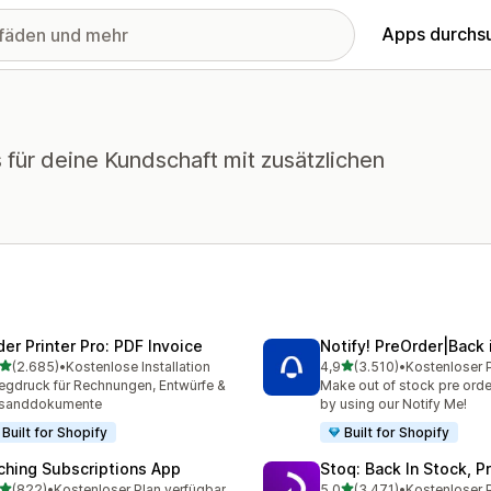
Apps durchs
 für deine Kundschaft mit zusätzlichen
der Printer Pro: PDF Invoice
Notify! PreOrder|Back 
von 5 Sternen
von 5 Sternen
(2.685)
•
Kostenlose Installation
4,9
(3.510)
•
5 Rezensionen insgesamt
3510 Rezensionen insges
egdruck für Rechnungen, Entwürfe &
Make out of stock pre order
rsanddokumente
by using our Notify Me!
Built for Shopify
Built for Shopify
ching Subscriptions App
Stoq: Back In Stock, P
von 5 Sternen
von 5 Sternen
(822)
•
Kostenloser Plan verfügbar
5,0
(3.471)
•