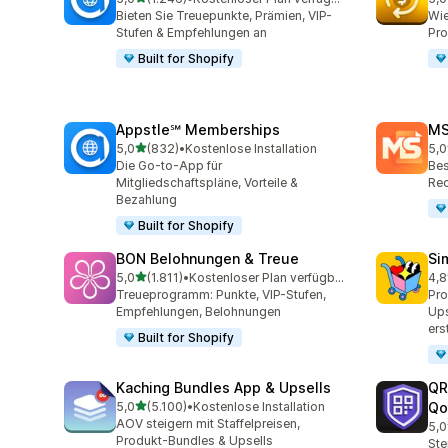
1246 Rezensionen insgesamt
822
Bieten Sie Treuepunkte, Prämien, VIP-
Wie
Stufen & Empfehlungen an
Pro
Built for Shopify
Appstle℠ Memberships
MS
von 5 Sternen
5,0
(832)
•
Kostenlose Installation
5,0
832 Rezensionen insgesamt
234
Die Go-to-App für
Bes
Mitgliedschaftspläne, Vorteile &
Rec
Bezahlung
Built for Shopify
BON Belohnungen & Treue
Si
von 5 Sternen
5,0
(1.811)
•
Kostenloser Plan verfügbar
4,8
1811 Rezensionen insgesamt
737
Treueprogramm: Punkte, VIP-Stufen,
Pr
Empfehlungen, Belohnungen
Ups
ers
Built for Shopify
Kaching Bundles App & Upsells
QR
von 5 Sternen
5,0
(5.100)
•
Kostenlose Installation
Qo
5100 Rezensionen insgesamt
AOV steigern mit Staffelpreisen,
5,0
127
Produkt-Bundles & Upsells
Ste