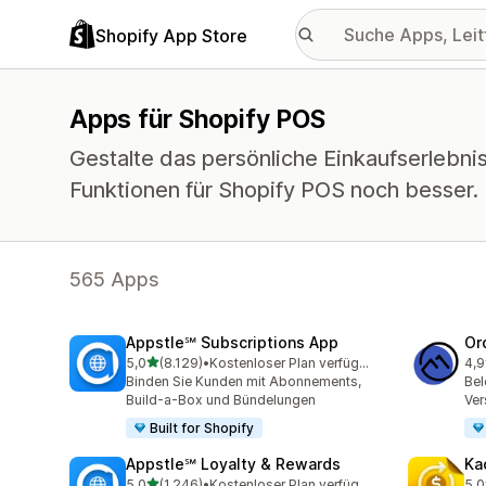
Shopify App Store
Apps für Shopify POS
Gestalte das persönliche Einkaufserlebnis
Funktionen für Shopify POS noch besser.
565 Apps
Appstle℠ Subscriptions App
Or
von 5 Sternen
5,0
(8.129)
•
Kostenloser Plan verfügbar
4,9
8129 Rezensionen insgesamt
268
Binden Sie Kunden mit Abonnements,
Bel
Build-a-Box und Bündelungen
Ve
Built for Shopify
Appstle℠ Loyalty & Rewards
Ka
von 5 Sternen
5,0
(1.246)
•
Kostenloser Plan verfügbar
5,0