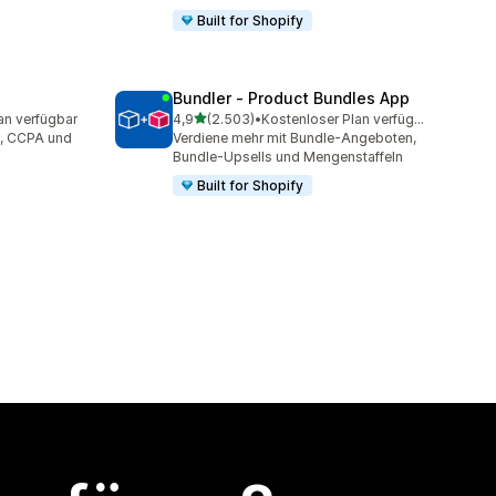
Built for Shopify
Bundler ‑ Product Bundles App
von 5 Sternen
an verfügbar
4,9
(2.503)
•
Kostenloser Plan verfügbar
mt
2503 Rezensionen insgesamt
, CCPA und
Verdiene mehr mit Bundle-Angeboten,
Bundle-Upsells und Mengenstaffeln
Built for Shopify