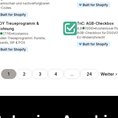
amischen und nachverfolgbaren
Built for Shopify
-Codes.
Built for Shopify
OY Treueprogramm &
TnC: AGB‑Checkbox
von 5 Sternen
lohnung
4,9
(506)
•
Kostenloser Pl
506 Rezensionen insgesa
AGB-Checkbox für DSGVO
von 5 Sternen
(776)
•
Kostenlos
 Rezensionen insgesamt
EU-Widerrufsrecht
den-Treueprogramm: Punkte,
ards, VIP & POS
Built for Shopify
Built for Shopify
Weiter
1
2
3
4
…
24