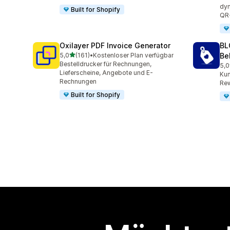
dyn
Built for Shopify
QR
Oxilayer PDF Invoice Generator
BL
von 5 Sternen
5,0
(161)
•
Kostenloser Plan verfügbar
Be
161 Rezensionen insgesamt
Bestelldrucker für Rechnungen,
5,0
776
Lieferscheine, Angebote und E-
Kun
Rechnungen
Rew
Built for Shopify