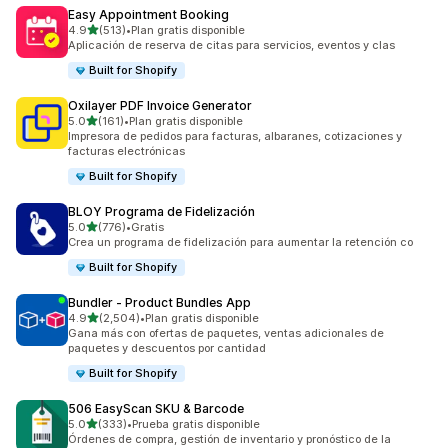
Easy Appointment Booking
de 5 estrellas
4.9
(513)
•
Plan gratis disponible
513 reseñas en total
Aplicación de reserva de citas para servicios, eventos y clas
Built for Shopify
Oxilayer PDF Invoice Generator
de 5 estrellas
5.0
(161)
•
Plan gratis disponible
161 reseñas en total
Impresora de pedidos para facturas, albaranes, cotizaciones y
facturas electrónicas
Built for Shopify
BLOY Programa de Fidelización
de 5 estrellas
5.0
(776)
•
Gratis
776 reseñas en total
Crea un programa de fidelización para aumentar la retención co
Built for Shopify
Bundler ‑ Product Bundles App
de 5 estrellas
4.9
(2,504)
•
Plan gratis disponible
2504 reseñas en total
Gana más con ofertas de paquetes, ventas adicionales de
paquetes y descuentos por cantidad
Built for Shopify
506 EasyScan SKU & Barcode
de 5 estrellas
5.0
(333)
•
Prueba gratis disponible
333 reseñas en total
Órdenes de compra, gestión de inventario y pronóstico de la