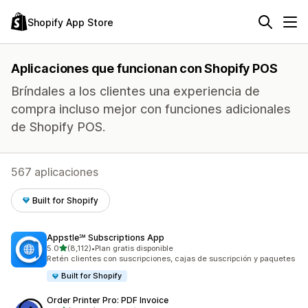
Shopify App Store
Aplicaciones que funcionan con Shopify POS
Bríndales a los clientes una experiencia de
compra incluso mejor con funciones adicionales
de Shopify POS.
567 aplicaciones
Built for Shopify
Appstle℠ Subscriptions App
de 5 estrellas
5.0
(8,112)
•
Plan gratis disponible
8112 reseñas en total
Retén clientes con suscripciones, cajas de suscripción y paquetes
Built for Shopify
Order Printer Pro: PDF Invoice