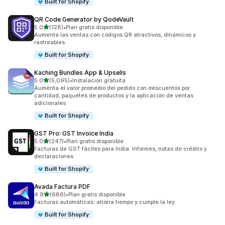
Built for Shopify
QR Code Generator by QodeVault
de 5 estrellas
5.0
(128)
•
Plan gratis disponible
128 reseñas en total
Aumenta las ventas con códigos QR atractivos, dinámicos y
rastreables.
Built for Shopify
Kaching Bundles App & Upsells
de 5 estrellas
5.0
(5,095)
•
Instalación gratuita
5095 reseñas en total
Aumenta el valor promedio del pedido con descuentos por
cantidad, paquetes de productos y la aplicación de ventas
adicionales
Built for Shopify
GST Pro: GST Invoice India
de 5 estrellas
5.0
(247)
•
Plan gratis disponible
247 reseñas en total
Facturas de GST fáciles para India. Informes, notas de crédito y
declaraciones
Built for Shopify
Avada Factura PDF
de 5 estrellas
4.9
(686)
•
Plan gratis disponible
686 reseñas en total
Facturas automáticas: ahorra tiempo y cumple la ley.
Built for Shopify