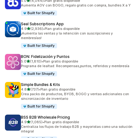
de 5 estrellas
5.0
(4,044)
•
Plan gratis disponible
4044 reseñas en total
Aumenta AOV con BOGO, regalo gratis con compra, bundles X a Y
Built for Shopify
Seal Subscriptions App
de 5 estrellas
4.9
(2,936)
•
Plan gratis disponible
2936 reseñas en total
¡Aumenta las ventas y la retención con suscripciones y
membresías!
Built for Shopify
BON: Fidelización y Puntos
de 5 estrellas
5.0
(1,810)
•
Plan gratis disponible
1810 reseñas en total
Programa de lealtad: Recompensas,puntos, referidos y membresía
Built for Shopify
Simple Bundles & Kits
de 5 estrellas
4.8
(737)
•
Plan gratis disponible
737 reseñas en total
Crea packs de productos, BYOB, BOGO y ventas adicionales con
sincronización de inventario
Built for Shopify
BSS B2B Wholesale Pricing
de 5 estrellas
4.9
(1,085)
•
Plan gratis disponible
1085 reseñas en total
Centraliza los flujos de trabajo B2B y mayoristas como una solución
integral