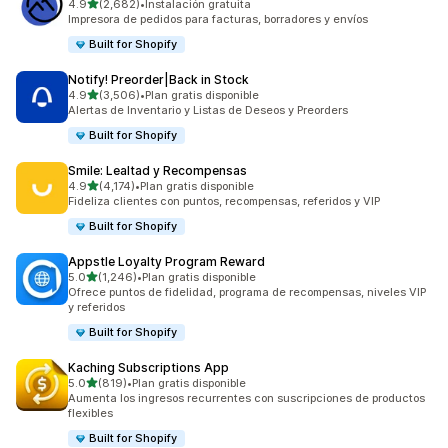
de 5 estrellas
4.9
(2,682)
•
Instalación gratuita
2682 reseñas en total
Impresora de pedidos para facturas, borradores y envíos
Built for Shopify
Notify! Preorder|Back in Stock
de 5 estrellas
4.9
(3,506)
•
Plan gratis disponible
3506 reseñas en total
Alertas de Inventario y Listas de Deseos y Preorders
Built for Shopify
Smile: Lealtad y Recompensas
de 5 estrellas
4.9
(4,174)
•
Plan gratis disponible
4174 reseñas en total
Fideliza clientes con puntos, recompensas, referidos y VIP
Built for Shopify
Appstle Loyalty Program Reward
de 5 estrellas
5.0
(1,246)
•
Plan gratis disponible
1246 reseñas en total
Ofrece puntos de fidelidad, programa de recompensas, niveles VIP
y referidos
Built for Shopify
Kaching Subscriptions App
de 5 estrellas
5.0
(819)
•
Plan gratis disponible
819 reseñas en total
Aumenta los ingresos recurrentes con suscripciones de productos
flexibles
Built for Shopify