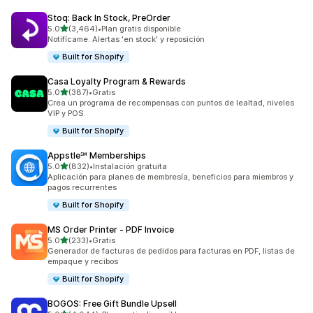
Stoq: Back In Stock, PreOrder
de 5 estrellas
5.0
(3,464)
•
Plan gratis disponible
3464 reseñas en total
Notifícame. Alertas 'en stock' y reposición
Built for Shopify
Casa Loyalty Program & Rewards
de 5 estrellas
5.0
(387)
•
Gratis
387 reseñas en total
Crea un programa de recompensas con puntos de lealtad, niveles
VIP y POS.
Built for Shopify
Appstle℠ Memberships
de 5 estrellas
5.0
(832)
•
Instalación gratuita
832 reseñas en total
Aplicación para planes de membresía, beneficios para miembros y
pagos recurrentes
Built for Shopify
MS Order Printer ‑ PDF Invoice
de 5 estrellas
5.0
(233)
•
Gratis
233 reseñas en total
Generador de facturas de pedidos para facturas en PDF, listas de
empaque y recibos
Built for Shopify
BOGOS: Free Gift Bundle Upsell