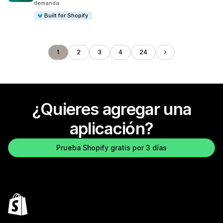
demanda
Built for Shopify
1
2
3
4
24
¿Quieres agregar una
aplicación?
Prueba Shopify gratis por 3 días