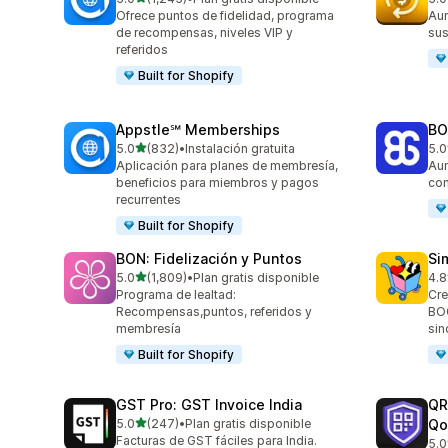
1245 reseñas en total
827
Ofrece puntos de fidelidad, programa
Aum
de recompensas, niveles VIP y
sus
referidos
Built for Shopify
Appstle℠ Memberships
BO
de 5 estrellas
5.0
(832)
•
Instalación gratuita
5.0
832 reseñas en total
404
Aplicación para planes de membresía,
Aum
beneficios para miembros y pagos
con
recurrentes
Built for Shopify
BON: Fidelización y Puntos
Si
de 5 estrellas
5.0
(1,809)
•
Plan gratis disponible
4.8
1809 reseñas en total
737
Programa de lealtad:
Cre
Recompensas,puntos, referidos y
BOG
membresía
sin
Built for Shopify
GST Pro: GST Invoice India
QR
de 5 estrellas
5.0
(247)
•
Plan gratis disponible
Qo
247 reseñas en total
Facturas de GST fáciles para India.
5.0