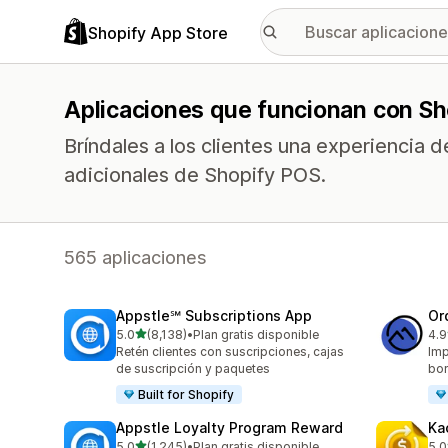
Shopify App Store
Aplicaciones que funcionan con S
Bríndales a los clientes una experiencia 
adicionales de Shopify POS.
565 aplicaciones
Appstle℠ Subscriptions App
Or
de 5 estrellas
5.0
(8,138)
•
Plan gratis disponible
4.9
8138 reseñas en total
268
Retén clientes con suscripciones, cajas
Imp
de suscripción y paquetes
bor
Built for Shopify
Appstle Loyalty Program Reward
Ka
de 5 estrellas
5.0
(1,245)
•
Plan gratis disponible
5.0