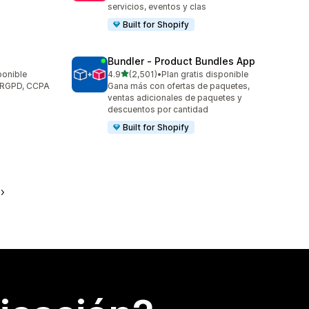
servicios, eventos y clas
Built for Shopify
Bundler ‑ Product Bundles App
de 5 estrellas
ponible
4.9
(2,501)
•
Plan gratis disponible
2501 reseñas en total
a RGPD, CCPA
Gana más con ofertas de paquetes,
ventas adicionales de paquetes y
descuentos por cantidad
Built for Shopify