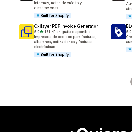
127
Informes, notas de crédito y
Aum
declaraciones
atr
Built for Shopify
Oxilayer PDF Invoice Generator
BL
de 5 estrellas
5.0
(161)
•
Plan gratis disponible
5.0
161 reseñas en total
777
Impresora de pedidos para facturas,
Cre
albaranes, cotizaciones y facturas
aum
electrónicas
Built for Shopify