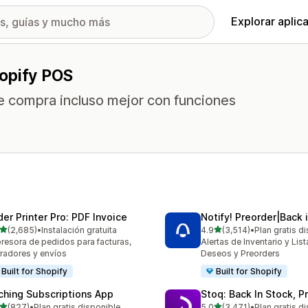
Explorar aplic
hopify POS
de compra incluso mejor con funciones
der Printer Pro: PDF Invoice
Notify! Preorder|Back 
de 5 estrellas
de 5 estrellas
(2,685)
•
Instalación gratuita
4.9
(3,514)
•
Plan gratis d
5 reseñas en total
3514 reseñas en total
resora de pedidos para facturas,
Alertas de Inventario y Lis
radores y envíos
Deseos y Preorders
Built for Shopify
Built for Shopify
ching Subscriptions App
Stoq: Back In Stock, P
de 5 estrellas
de 5 estrellas
(827)
•
Plan gratis disponible
5.0
(3,471)
•
Plan gratis d