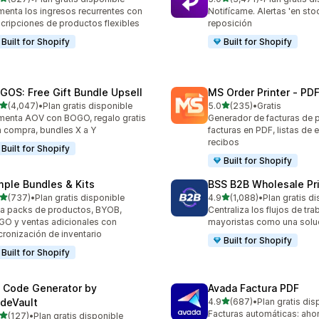
 reseñas en total
3471 reseñas en total
enta los ingresos recurrentes con
Notifícame. Alertas 'en sto
cripciones de productos flexibles
reposición
Built for Shopify
Built for Shopify
GOS: Free Gift Bundle Upsell
MS Order Printer ‑ PDF
de 5 estrellas
de 5 estrellas
(4,047)
•
Plan gratis disponible
5.0
(235)
•
Gratis
7 reseñas en total
235 reseñas en total
enta AOV con BOGO, regalo gratis
Generador de facturas de 
 compra, bundles X a Y
facturas en PDF, listas de
recibos
Built for Shopify
Built for Shopify
mple Bundles & Kits
BSS B2B Wholesale Pr
de 5 estrellas
de 5 estrellas
(737)
•
Plan gratis disponible
4.9
(1,088)
•
Plan gratis d
 reseñas en total
1088 reseñas en total
a packs de productos, BYOB,
Centraliza los flujos de tr
O y ventas adicionales con
mayoristas como una soluc
cronización de inventario
Built for Shopify
Built for Shopify
 Code Generator by
Avada Factura PDF
de 5 estrellas
deVault
4.9
(687)
•
Plan gratis dis
687 reseñas en total
Facturas automáticas: ahor
de 5 estrellas
(127)
•
Plan gratis disponible