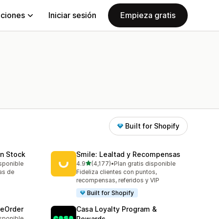
aciones
Iniciar sesión
Empieza gratis
Built for Shopify
in Stock
Smile: Lealtad y Recompensas
de 5 estrellas
isponible
4.9
(4,177)
•
Plan gratis disponible
4177 reseñas en total
tas de
Fideliza clientes con puntos,
recompensas, referidos y VIP
Built for Shopify
reOrder
Casa Loyalty Program &
isponible
Rewards