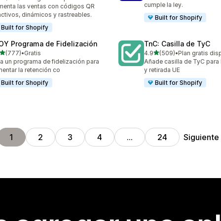
 reseñas en total
cumple la ley.
enta las ventas con códigos QR
activos, dinámicos y rastreables.
Built for Shopify
Built for Shopify
OY Programa de Fidelización
TnC: Casilla de TyC
de 5 estrellas
de 5 estrellas
(777)
•
Gratis
4.9
(509)
•
Plan gratis dis
 reseñas en total
509 reseñas en total
a un programa de fidelización para
Añade casilla de TyC par
entar la retención co
y retirada UE
Built for Shopify
Built for Shopify
Siguiente
1
2
3
4
…
24