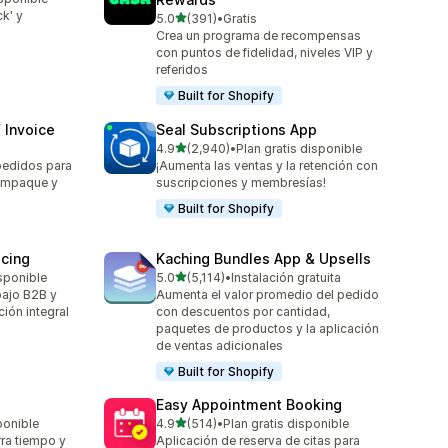
ck' y
de 5 estrellas
5.0
(391)
•
Gratis
391 reseñas en total
Crea un programa de recompensas
con puntos de fidelidad, niveles VIP y
referidos
Built for Shopify
 Invoice
Seal Subscriptions App
de 5 estrellas
4.9
(2,940)
•
Plan gratis disponible
2940 reseñas en total
pedidos para
¡Aumenta las ventas y la retención con
 empaque y
suscripciones y membresías!
Built for Shopify
icing
Kaching Bundles App & Upsells
de 5 estrellas
isponible
5.0
(5,114)
•
Instalación gratuita
5114 reseñas en total
abajo B2B y
Aumenta el valor promedio del pedido
ión integral
con descuentos por cantidad,
paquetes de productos y la aplicación
de ventas adicionales
Built for Shopify
Easy Appointment Booking
de 5 estrellas
ponible
4.9
(514)
•
Plan gratis disponible
514 reseñas en total
ra tiempo y
Aplicación de reserva de citas para