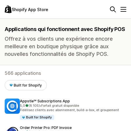
Shopify App Store
Applications qui fonctionnent avec Shopify POS
Offrez à vos clients une expérience encore
meilleure en boutique physique grâce aux
nouvelles fonctionnalités de Shopify POS.
566 applications
Built for Shopify
Appstle℠ Subscriptions App
étoile(s) sur 5
5,0
(8 105)
•
Forfait gratuit disponible
8105 avis au total
Fidélisez clients avec abonnement, build-a-box, et groupement
Built for Shopify
Order Printer Pro: PDF Invoice