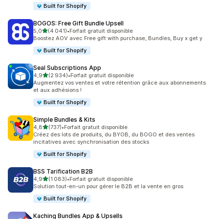
Built for Shopify
BOGOS: Free Gift Bundle Upsell
étoile(s) sur 5
5,0
(4 041)
•
Forfait gratuit disponible
4041 avis au total
Boostez AOV avec Free gift with purchase, Bundles, Buy x get y
Built for Shopify
Seal Subscriptions App
étoile(s) sur 5
4,9
(2 934)
•
Forfait gratuit disponible
2934 avis au total
Augmentez vos ventes et votre rétention grâce aux abonnements
et aux adhésions !
Built for Shopify
Simple Bundles & Kits
étoile(s) sur 5
4,8
(737)
•
Forfait gratuit disponible
737 avis au total
Créez des lots de produits, du BYOB, du BOGO et des ventes
incitatives avec synchronisation des stocks
Built for Shopify
BSS Tarification B2B
étoile(s) sur 5
4,9
(1 083)
•
Forfait gratuit disponible
1083 avis au total
Solution tout-en-un pour gérer le B2B et la vente en gros
Built for Shopify
Kaching Bundles App & Upsells