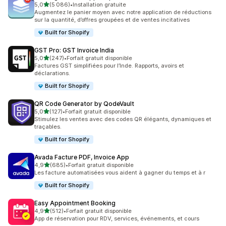
étoile(s) sur 5
5,0
(5 086)
•
Installation gratuite
5086 avis au total
Augmentez le panier moyen avec notre application de réductions
sur la quantité, d’offres groupées et de ventes incitatives
Built for Shopify
GST Pro: GST Invoice India
étoile(s) sur 5
5,0
(247)
•
Forfait gratuit disponible
247 avis au total
Factures GST simplifiées pour l’Inde. Rapports, avoirs et
déclarations.
Built for Shopify
QR Code Generator by QodeVault
étoile(s) sur 5
5,0
(127)
•
Forfait gratuit disponible
127 avis au total
Stimulez les ventes avec des codes QR élégants, dynamiques et
traçables.
Built for Shopify
Avada Facture PDF, Invoice App
étoile(s) sur 5
4,9
(685)
•
Forfait gratuit disponible
685 avis au total
Les facture automatisées vous aident à gagner du temps et à r
Built for Shopify
Easy Appointment Booking
étoile(s) sur 5
4,9
(512)
•
Forfait gratuit disponible
512 avis au total
App de réservation pour RDV, services, événements, et cours