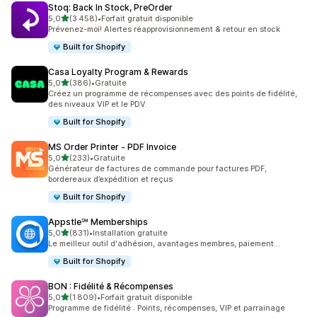
Stoq: Back In Stock, PreOrder
étoile(s) sur 5
5,0
(3 458)
•
Forfait gratuit disponible
3458 avis au total
Prévenez-moi! Alertes réapprovisionnement & retour en stock
Built for Shopify
Casa Loyalty Program & Rewards
étoile(s) sur 5
5,0
(386)
•
Gratuite
386 avis au total
Créez un programme de récompenses avec des points de fidélité,
des niveaux VIP et le PDV.
Built for Shopify
MS Order Printer ‑ PDF Invoice
étoile(s) sur 5
5,0
(233)
•
Gratuite
233 avis au total
Générateur de factures de commande pour factures PDF,
bordereaux d’expédition et reçus
Built for Shopify
Appstle℠ Memberships
étoile(s) sur 5
5,0
(831)
•
Installation gratuite
831 avis au total
Le meilleur outil d'adhésion, avantages membres, paiement...
Built for Shopify
BON : Fidélité & Récompenses
étoile(s) sur 5
5,0
(1 809)
•
Forfait gratuit disponible
1809 avis au total
Programme de fidélité : Points, récompenses, VIP et parrainage