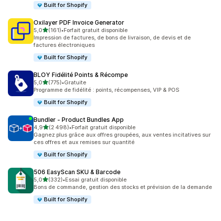
Built for Shopify
Oxilayer PDF Invoice Generator
étoile(s) sur 5
5,0
(161)
•
Forfait gratuit disponible
161 avis au total
Impression de factures, de bons de livraison, de devis et de
factures électroniques
Built for Shopify
BLOY Fidélité Points & Récompe
étoile(s) sur 5
5,0
(775)
•
Gratuite
775 avis au total
Programme de fidélité : points, récompenses, VIP & POS
Built for Shopify
Bundler ‑ Product Bundles App
étoile(s) sur 5
4,9
(2 498)
•
Forfait gratuit disponible
2498 avis au total
Gagnez plus grâce aux offres groupées, aux ventes incitatives sur
ces offres et aux remises sur quantité
Built for Shopify
506 EasyScan SKU & Barcode
étoile(s) sur 5
5,0
(332)
•
Essai gratuit disponible
332 avis au total
Bons de commande, gestion des stocks et prévision de la demande
Built for Shopify