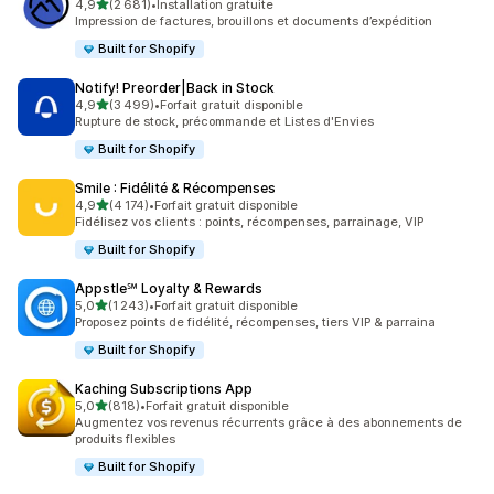
étoile(s) sur 5
4,9
(2 681)
•
Installation gratuite
2681 avis au total
Impression de factures, brouillons et documents d’expédition
Built for Shopify
Notify! Preorder|Back in Stock
étoile(s) sur 5
4,9
(3 499)
•
Forfait gratuit disponible
3499 avis au total
Rupture de stock, précommande et Listes d'Envies
Built for Shopify
Smile : Fidélité & Récompenses
étoile(s) sur 5
4,9
(4 174)
•
Forfait gratuit disponible
4174 avis au total
Fidélisez vos clients : points, récompenses, parrainage, VIP
Built for Shopify
Appstle℠ Loyalty & Rewards
étoile(s) sur 5
5,0
(1 243)
•
Forfait gratuit disponible
1243 avis au total
Proposez points de fidélité, récompenses, tiers VIP & parraina
Built for Shopify
Kaching Subscriptions App
étoile(s) sur 5
5,0
(818)
•
Forfait gratuit disponible
818 avis au total
Augmentez vos revenus récurrents grâce à des abonnements de
produits flexibles
Built for Shopify