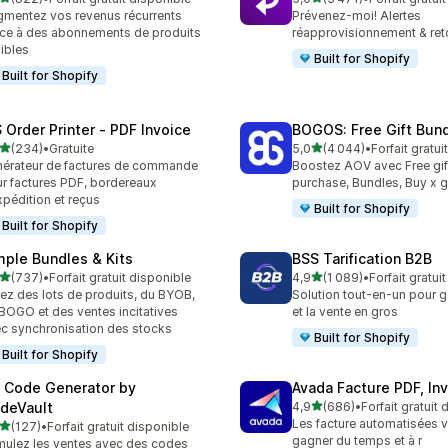
 avis au total
3471 avis au total
mentez vos revenus récurrents
Prévenez-moi! Alertes
ce à des abonnements de produits
réapprovisionnement & ret
xibles
Built for Shopify
Built for Shopify
 Order Printer ‑ PDF Invoice
BOGOS: Free Gift Bund
étoile(s) sur 5
étoile(s) sur 5
(234)
•
Gratuite
5,0
(4 044)
•
Forfait gratui
 avis au total
4044 avis au total
érateur de factures de commande
Boostez AOV avec Free gif
r factures PDF, bordereaux
purchase, Bundles, Buy x g
xpédition et reçus
Built for Shopify
Built for Shopify
mple Bundles & Kits
BSS Tarification B2B
étoile(s) sur 5
étoile(s) sur 5
(737)
•
Forfait gratuit disponible
4,9
(1 089)
•
Forfait gratui
 avis au total
1089 avis au total
ez des lots de produits, du BYOB,
Solution tout-en-un pour g
BOGO et des ventes incitatives
et la vente en gros
c synchronisation des stocks
Built for Shopify
Built for Shopify
 Code Generator by
Avada Facture PDF, In
étoile(s) sur 5
deVault
4,9
(686)
•
Forfait gratuit
686 avis au total
Les facture automatisées v
étoile(s) sur 5
(127)
•
Forfait gratuit disponible
 avis au total
gagner du temps et à r
mulez les ventes avec des codes