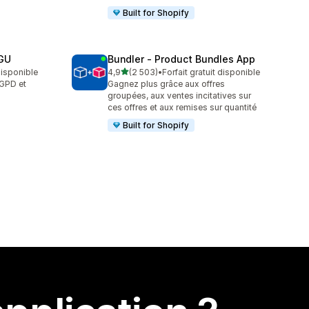
Built for Shopify
CGU
Bundler ‑ Product Bundles App
étoile(s) sur 5
 disponible
4,9
(2 503)
•
Forfait gratuit disponible
2503 avis au total
GPD et
Gagnez plus grâce aux offres
groupées, aux ventes incitatives sur
ces offres et aux remises sur quantité
Built for Shopify