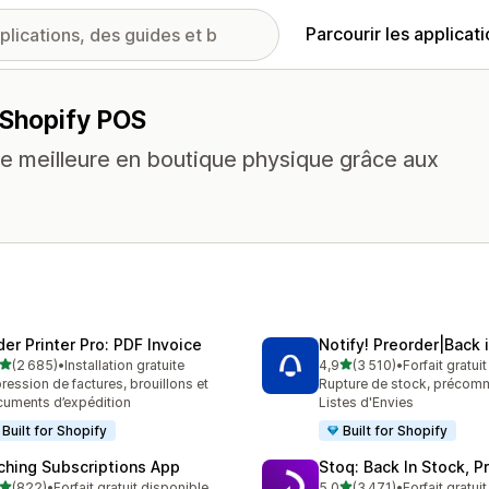
Parcourir les applicat
 Shopify POS
re meilleure en boutique physique grâce aux
.
der Printer Pro: PDF Invoice
Notify! Preorder|Back 
étoile(s) sur 5
étoile(s) sur 5
(2 685)
•
Installation gratuite
4,9
(3 510)
•
Forfait gratui
5 avis au total
3510 avis au total
ression de factures, brouillons et
Rupture de stock, précom
uments d’expédition
Listes d'Envies
Built for Shopify
Built for Shopify
ching Subscriptions App
Stoq: Back In Stock, P
étoile(s) sur 5
étoile(s) sur 5
(822)
•
Forfait gratuit disponible
5,0
(3 471)
•
Forfait gratui