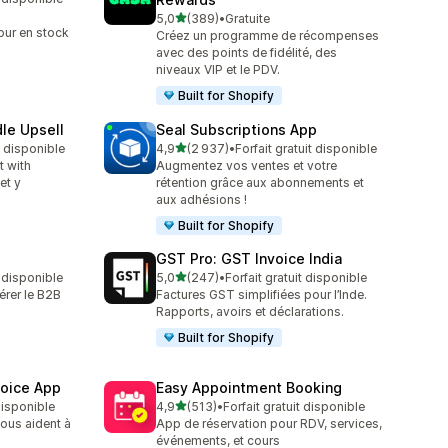
étoile(s) sur 5
5,0
(389)
•
Gratuite
389 avis au total
our en stock
Créez un programme de récompenses
avec des points de fidélité, des
niveaux VIP et le PDV.
Built for Shopify
le Upsell
Seal Subscriptions App
étoile(s) sur 5
t disponible
4,9
(2 937)
•
Forfait gratuit disponible
2937 avis au total
t with
Augmentez vos ventes et votre
et y
rétention grâce aux abonnements et
aux adhésions !
Built for Shopify
GST Pro: GST Invoice India
étoile(s) sur 5
t disponible
5,0
(247)
•
Forfait gratuit disponible
247 avis au total
érer le B2B
Factures GST simplifiées pour l’Inde.
Rapports, avoirs et déclarations.
Built for Shopify
voice App
Easy Appointment Booking
étoile(s) sur 5
 disponible
4,9
(513)
•
Forfait gratuit disponible
513 avis au total
ous aident à
App de réservation pour RDV, services,
événements, et cours