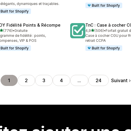
élégants, dynamiques et traçables.
Built for Shopify
Built for Shopify
OY Fidélité Points & Récompe
TnC : Case à cocher 
étoile(s) sur 5
étoile(s) sur 5
(776)
•
Gratuite
4,9
(506)
•
Forfait gratuit
 avis au total
506 avis au total
gramme de fidélité : points,
Case à cocher CGU pour R
ompenses, VIP & POS
retrait CCPA
Built for Shopify
Built for Shopify
Suivant
1
2
3
4
…
24