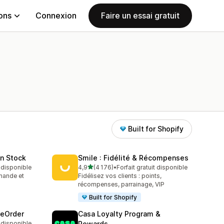
ions
Connexion
Faire un essai gratuit
Built for Shopify
in Stock
Smile : Fidélité & Récompenses
étoile(s) sur 5
t disponible
4,9
(4 176)
•
Forfait gratuit disponible
4176 avis au total
mande et
Fidélisez vos clients : points,
récompenses, parrainage, VIP
Built for Shopify
reOrder
Casa Loyalty Program &
t disponible
Rewards