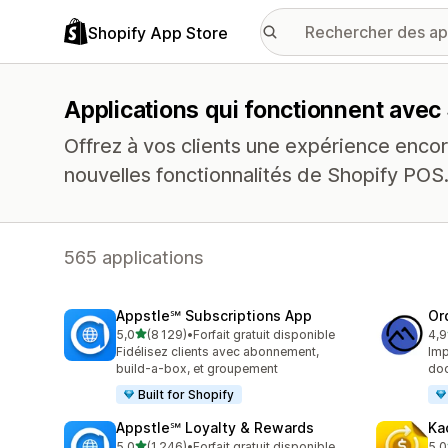
Shopify App Store
Applications qui fonctionnent avec
Offrez à vos clients une expérience enco
nouvelles fonctionnalités de Shopify POS
565 applications
Appstle℠ Subscriptions App
Or
étoile(s) sur 5
5,0
(8 129)
•
Forfait gratuit disponible
4,9
8129 avis au total
268
Fidélisez clients avec abonnement,
Imp
build-a-box, et groupement
doc
Built for Shopify
Appstle℠ Loyalty & Rewards
Ka
étoile(s) sur 5
5,0
(1 246)
•
Forfait gratuit disponible
5,0