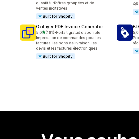
quantité, d’offres groupées et de
QR 
ventes incitatives
Built for Shopify
Oxilayer PDF Invoice Generator
BL
étoile(s) sur 5
5,0
(161)
•
Forfait gratuit disponible
5,0
161 avis au total
776
Impression de commandes pour les
Pro
factures, les bons de livraison, les
réc
devis et les factures électroniques
Built for Shopify