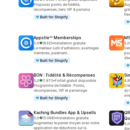
1246 avis au total
822
Proposez points de fidélité,
Aug
récompenses, tiers VIP & parraina
grâ
fle
Built for Shopify
Appstle℠ Memberships
MS
étoile(s) sur 5
5,0
(832)
•
Installation gratuite
5,0
832 avis au total
234
Le meilleur outil d'adhésion, avantages
Gén
membres, paiement...
pou
d’e
Built for Shopify
BON : Fidélité & Récompenses
Si
étoile(s) sur 5
5,0
(1 811)
•
Forfait gratuit disponible
4,8
1811 avis au total
737
Programme de fidélité : Points,
Cré
récompenses, VIP et parrainage
du 
ave
Built for Shopify
Kaching Bundles App & Upsells
QR
étoile(s) sur 5
5,0
(5 098)
•
Installation gratuite
Qo
5098 avis au total
Augmentez le panier moyen avec notre
5,0
127
application de réductions sur la
Sti