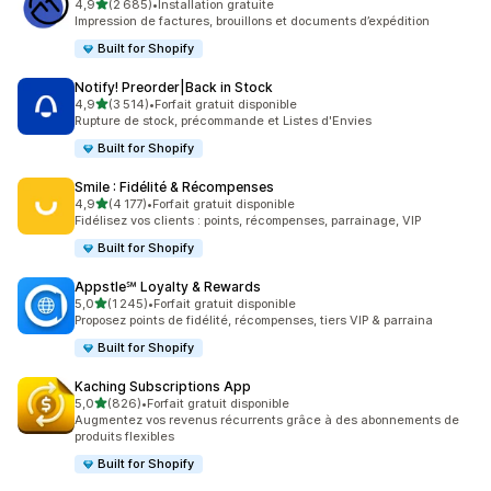
étoile(s) sur 5
4,9
(2 685)
•
Installation gratuite
2685 avis au total
Impression de factures, brouillons et documents d’expédition
Built for Shopify
Notify! Preorder|Back in Stock
étoile(s) sur 5
4,9
(3 514)
•
Forfait gratuit disponible
3514 avis au total
Rupture de stock, précommande et Listes d'Envies
Built for Shopify
Smile : Fidélité & Récompenses
étoile(s) sur 5
4,9
(4 177)
•
Forfait gratuit disponible
4177 avis au total
Fidélisez vos clients : points, récompenses, parrainage, VIP
Built for Shopify
Appstle℠ Loyalty & Rewards
étoile(s) sur 5
5,0
(1 245)
•
Forfait gratuit disponible
1245 avis au total
Proposez points de fidélité, récompenses, tiers VIP & parraina
Built for Shopify
Kaching Subscriptions App
étoile(s) sur 5
5,0
(826)
•
Forfait gratuit disponible
826 avis au total
Augmentez vos revenus récurrents grâce à des abonnements de
produits flexibles
Built for Shopify