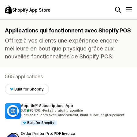
Shopify App Store
Applications qui fonctionnent avec Shopify POS
Offrez à vos clients une expérience encore
meilleure en boutique physique grâce aux
nouvelles fonctionnalités de Shopify POS.
565 applications
Built for Shopify
Appstle℠ Subscriptions App
étoile(s) sur 5
5,0
(8 138)
•
Forfait gratuit disponible
8138 avis au total
Fidélisez clients avec abonnement, build-a-box, et groupement
Built for Shopify
Order Printer Pro: PDF Invoice