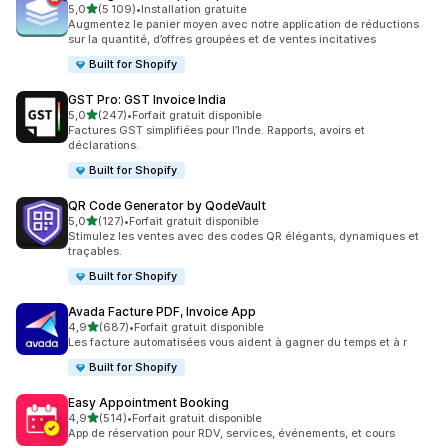
étoile(s) sur 5
5,0
(5 109)
•
Installation gratuite
5109 avis au total
Augmentez le panier moyen avec notre application de réductions
sur la quantité, d’offres groupées et de ventes incitatives
Built for Shopify
GST Pro: GST Invoice India
étoile(s) sur 5
5,0
(247)
•
Forfait gratuit disponible
247 avis au total
Factures GST simplifiées pour l’Inde. Rapports, avoirs et
déclarations.
Built for Shopify
QR Code Generator by QodeVault
étoile(s) sur 5
5,0
(127)
•
Forfait gratuit disponible
127 avis au total
Stimulez les ventes avec des codes QR élégants, dynamiques et
traçables.
Built for Shopify
Avada Facture PDF, Invoice App
étoile(s) sur 5
4,9
(687)
•
Forfait gratuit disponible
687 avis au total
Les facture automatisées vous aident à gagner du temps et à r
Built for Shopify
Easy Appointment Booking
étoile(s) sur 5
4,9
(514)
•
Forfait gratuit disponible
514 avis au total
App de réservation pour RDV, services, événements, et cours