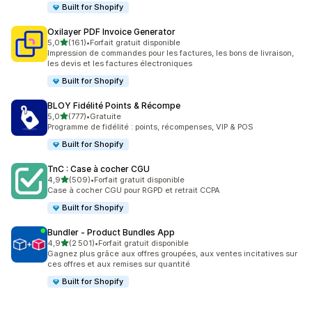
Built for Shopify
Oxilayer PDF Invoice Generator
étoile(s) sur 5
5,0
(161)
•
Forfait gratuit disponible
161 avis au total
Impression de commandes pour les factures, les bons de livraison,
les devis et les factures électroniques
Built for Shopify
BLOY Fidélité Points & Récompe
étoile(s) sur 5
5,0
(777)
•
Gratuite
777 avis au total
Programme de fidélité : points, récompenses, VIP & POS
Built for Shopify
TnC : Case à cocher CGU
étoile(s) sur 5
4,9
(509)
•
Forfait gratuit disponible
509 avis au total
Case à cocher CGU pour RGPD et retrait CCPA
Built for Shopify
Bundler ‑ Product Bundles App
étoile(s) sur 5
4,9
(2 501)
•
Forfait gratuit disponible
2501 avis au total
Gagnez plus grâce aux offres groupées, aux ventes incitatives sur
ces offres et aux remises sur quantité
Built for Shopify