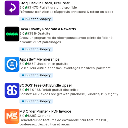
Stoq: Back In Stock, PreOrder
étoile(s) sur 5
5,0
(3 471)
•
Forfait gratuit disponible
3471 avis au total
Prévenez-moi! Alertes réapprovisionnement & retour en stock
Built for Shopify
Casa Loyalty Program & Rewards
étoile(s) sur 5
5,0
(391)
•
Gratuite
391 avis au total
Créez un programme de récompenses avec points de fidélité,
niveaux VIP et parrainages
Built for Shopify
Appstle℠ Memberships
étoile(s) sur 5
5,0
(832)
•
Installation gratuite
832 avis au total
Le meilleur outil d'adhésion, avantages membres, paiement...
Built for Shopify
BOGOS: Free Gift Bundle Upsell
étoile(s) sur 5
5,0
(4 046)
•
Forfait gratuit disponible
4046 avis au total
Boostez AOV avec Free gift with purchase, Bundles, Buy x get y
Built for Shopify
MS Order Printer ‑ PDF Invoice
étoile(s) sur 5
5,0
(235)
•
Gratuite
235 avis au total
Générateur de factures de commande pour factures PDF,
bordereaux d’expédition et reçus