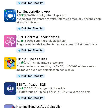
Built for Shopify
Seal Subscriptions App
étoile(s) sur 5
4,9
(2 940)
•
Forfait gratuit disponible
2940 avis au total
Augmentez vos ventes et votre rétention grâce aux abonnements
et aux adhésions !
Built for Shopify
BON : Fidélité & Récompenses
étoile(s) sur 5
5,0
(1 809)
•
Forfait gratuit disponible
1809 avis au total
Programme de fidélité : Points, récompenses, VIP et parrainage
Built for Shopify
Simple Bundles & Kits
étoile(s) sur 5
4,8
(737)
•
Forfait gratuit disponible
737 avis au total
Créez des lots de produits, du BYOB, du BOGO et des ventes
incitatives avec synchronisation des stocks
Built for Shopify
BSS Tarification B2B
étoile(s) sur 5
4,9
(1 088)
•
Forfait gratuit disponible
1088 avis au total
Solution tout-en-un pour gérer le B2B et la vente en gros
Built for Shopify
Kaching Bundles App & Upsells