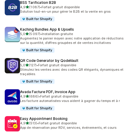
BSS Tarification B2B
étoile(s) sur 5
4,9
(1 087)
•
Forfait gratuit disponible
1087 avis au total
Solution tout-en-un pour gérer le B2B et la vente en gros
Built for Shopify
Kaching Bundles App & Upsells
étoile(s) sur 5
5,0
(5 097)
•
Installation gratuite
5097 avis au total
Augmentez le panier moyen avec notre application de réductions
sur la quantité, d’offres groupées et de ventes incitatives
Built for Shopify
QR Code Generator by QodeVault
étoile(s) sur 5
5,0
(127)
•
Forfait gratuit disponible
127 avis au total
Stimulez les ventes avec des codes QR élégants, dynamiques et
traçables.
Built for Shopify
Avada Facture PDF, Invoice App
étoile(s) sur 5
4,9
(686)
•
Forfait gratuit disponible
686 avis au total
Les facture automatisées vous aident à gagner du temps et à r
Built for Shopify
Easy Appointment Booking
étoile(s) sur 5
4,9
(513)
•
Forfait gratuit disponible
513 avis au total
App de réservation pour RDV, services, événements, et cours