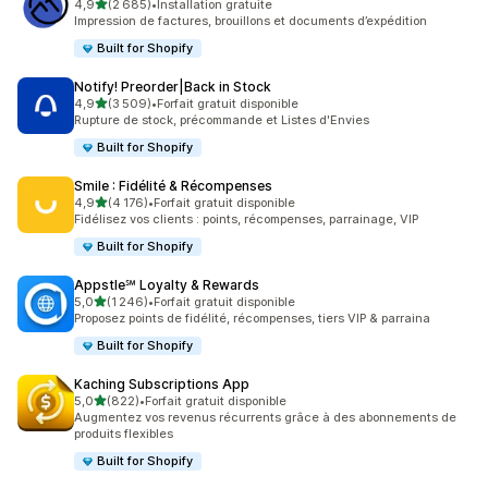
étoile(s) sur 5
4,9
(2 685)
•
Installation gratuite
2685 avis au total
Impression de factures, brouillons et documents d’expédition
Built for Shopify
Notify! Preorder|Back in Stock
étoile(s) sur 5
4,9
(3 509)
•
Forfait gratuit disponible
3509 avis au total
Rupture de stock, précommande et Listes d'Envies
Built for Shopify
Smile : Fidélité & Récompenses
étoile(s) sur 5
4,9
(4 176)
•
Forfait gratuit disponible
4176 avis au total
Fidélisez vos clients : points, récompenses, parrainage, VIP
Built for Shopify
Appstle℠ Loyalty & Rewards
étoile(s) sur 5
5,0
(1 246)
•
Forfait gratuit disponible
1246 avis au total
Proposez points de fidélité, récompenses, tiers VIP & parraina
Built for Shopify
Kaching Subscriptions App
étoile(s) sur 5
5,0
(822)
•
Forfait gratuit disponible
822 avis au total
Augmentez vos revenus récurrents grâce à des abonnements de
produits flexibles
Built for Shopify