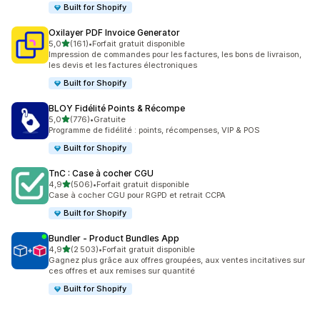
Built for Shopify
Oxilayer PDF Invoice Generator
étoile(s) sur 5
5,0
(161)
•
Forfait gratuit disponible
161 avis au total
Impression de commandes pour les factures, les bons de livraison,
les devis et les factures électroniques
Built for Shopify
BLOY Fidélité Points & Récompe
étoile(s) sur 5
5,0
(776)
•
Gratuite
776 avis au total
Programme de fidélité : points, récompenses, VIP & POS
Built for Shopify
TnC : Case à cocher CGU
étoile(s) sur 5
4,9
(506)
•
Forfait gratuit disponible
506 avis au total
Case à cocher CGU pour RGPD et retrait CCPA
Built for Shopify
Bundler ‑ Product Bundles App
étoile(s) sur 5
4,9
(2 503)
•
Forfait gratuit disponible
2503 avis au total
Gagnez plus grâce aux offres groupées, aux ventes incitatives sur
ces offres et aux remises sur quantité
Built for Shopify