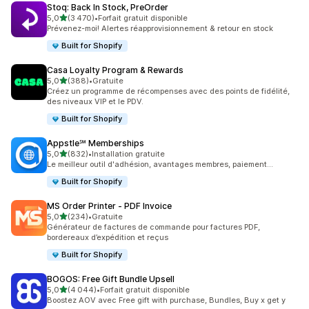
Stoq: Back In Stock, PreOrder
étoile(s) sur 5
5,0
(3 470)
•
Forfait gratuit disponible
3470 avis au total
Prévenez-moi! Alertes réapprovisionnement & retour en stock
Built for Shopify
Casa Loyalty Program & Rewards
étoile(s) sur 5
5,0
(388)
•
Gratuite
388 avis au total
Créez un programme de récompenses avec des points de fidélité,
des niveaux VIP et le PDV.
Built for Shopify
Appstle℠ Memberships
étoile(s) sur 5
5,0
(832)
•
Installation gratuite
832 avis au total
Le meilleur outil d'adhésion, avantages membres, paiement...
Built for Shopify
MS Order Printer ‑ PDF Invoice
étoile(s) sur 5
5,0
(234)
•
Gratuite
234 avis au total
Générateur de factures de commande pour factures PDF,
bordereaux d’expédition et reçus
Built for Shopify
BOGOS: Free Gift Bundle Upsell
étoile(s) sur 5
5,0
(4 044)
•
Forfait gratuit disponible
4044 avis au total
Boostez AOV avec Free gift with purchase, Bundles, Buy x get y