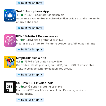
Built for Shopify
Seal Subscriptions App
étoile(s) sur 5
4,9
(2 937)
•
Forfait gratuit disponible
2937 avis au total
Augmentez vos ventes et votre rétention grâce aux abonnements
et aux adhésions !
Built for Shopify
BON : Fidélité & Récompenses
étoile(s) sur 5
5,0
(1 811)
•
Forfait gratuit disponible
1811 avis au total
Programme de fidélité : Points, récompenses, VIP et parrainage
Built for Shopify
Simple Bundles & Kits
étoile(s) sur 5
4,8
(737)
•
Forfait gratuit disponible
737 avis au total
Créez des lots de produits, du BYOB, du BOGO et des ventes
incitatives avec synchronisation des stocks
Built for Shopify
GST Pro: GST Invoice India
étoile(s) sur 5
5,0
(247)
•
Forfait gratuit disponible
247 avis au total
Factures GST simplifiées pour l’Inde. Rapports, avoirs et
déclarations.
Built for Shopify