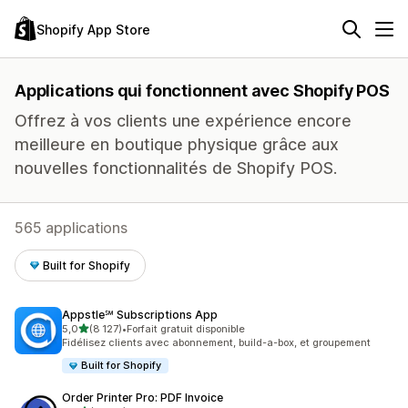
Shopify App Store
Applications qui fonctionnent avec Shopify POS
Offrez à vos clients une expérience encore
meilleure en boutique physique grâce aux
nouvelles fonctionnalités de Shopify POS.
565 applications
Built for Shopify
Appstle℠ Subscriptions App
étoile(s) sur 5
5,0
(8 127)
•
Forfait gratuit disponible
8127 avis au total
Fidélisez clients avec abonnement, build-a-box, et groupement
Built for Shopify
Order Printer Pro: PDF Invoice