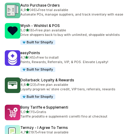
Auto Purchase Orders
stelle su 5
4,9
(46)
•
Free trial available
46 recensioni totali
Automate POs, manage suppliers, and track inventory with ease
Wysh ‑ Wishlist & POS
stelle su 5
5,0
(6)
•
Free plan available
6 recensioni totali
Drive shoppers back to buy with unlimited, shoppable wishlists
Built for Shopify
easyPoints
stelle su 5
4,1
(45)
•
Free to install
45 recensioni totali
Points, Rewards, Referrals, VIP, & POS. Elevate Loyalty!
Built for Shopify
Dollarback: Loyalty & Rewards
stelle su 5
4,8
(23)
•
Free plan available
23 recensioni totali
Loyalty program w/ store credit, VIP tiers, referrals, rewards
Built for Shopify
Bony Tariffe e Supplementi
stelle su 5
5,0
(11)
•
Gratis
11 recensioni totali
Tariffe prodotto e supplementi corretti fino al checkout
Termzy ‑ I Agree To Terms
stelle su 5
4,7
(197)
•
Free trial available