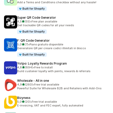
197 recensioni totali
Add a Terms and Conditions checkbox without any hassle!
Built for Shopify
Super QR Code Generator
stelle su 5
4,5
(55)
•
Free plan available
55 recensioni totali
Get trackable QR codes for all your needs
Built for Shopify
F: QR Code Generator
stelle su 5
5,0
(7)
•
Piano gratuito disponibile
7 recensioni totali
Generatore QR per creare codici illimitati in blocco
Built for Shopify
Yotpo: Loyalty Rewards Program
stelle su 5
4,8
(894)
•
Free to install
894 recensioni totali
Build customer loyalty with points, rewards & referrals
Wholesale ‑ All in one
stelle su 5
4,9
(260)
•
Free trial available
260 recensioni totali
Powerful Suite for Wholesale B2B and Retailers with Add-Ons
Bizyness
stelle su 5
5,0
(20)
•
Free trial available
20 recensioni totali
E-invoicing, VAT and FEC export, fully automated