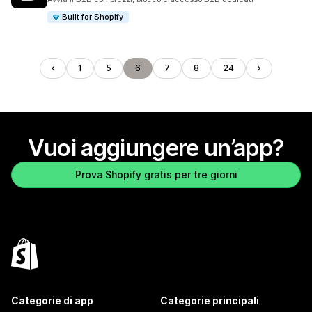
Built for Shopify
1
5
6
7
8
24
Vuoi aggiungere un’app?
Prova Shopify gratis per tre giorni
Categorie di app
Categorie principali