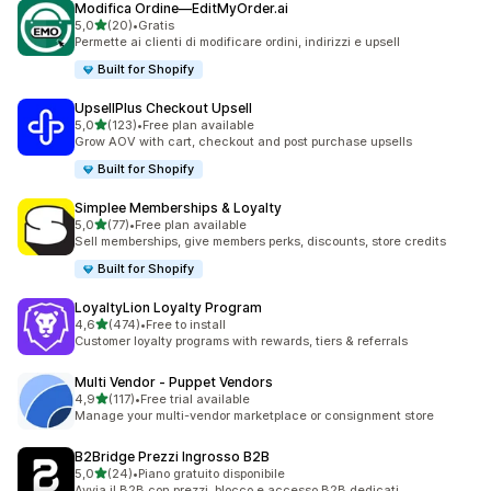
Modifica Ordine—EditMyOrder.ai
stelle su 5
5,0
(20)
•
Gratis
20 recensioni totali
Permette ai clienti di modificare ordini, indirizzi e upsell
Built for Shopify
UpsellPlus Checkout Upsell
stelle su 5
5,0
(123)
•
Free plan available
123 recensioni totali
Grow AOV with cart, checkout and post purchase upsells
Built for Shopify
Simplee Memberships & Loyalty
stelle su 5
5,0
(77)
•
Free plan available
77 recensioni totali
Sell memberships, give members perks, discounts, store credits
Built for Shopify
LoyaltyLion Loyalty Program
stelle su 5
4,6
(474)
•
Free to install
474 recensioni totali
Customer loyalty programs with rewards, tiers & referrals
Multi Vendor ‑ Puppet Vendors
stelle su 5
4,9
(117)
•
Free trial available
117 recensioni totali
Manage your multi-vendor marketplace or consignment store
B2Bridge Prezzi Ingrosso B2B
stelle su 5
5,0
(24)
•
Piano gratuito disponibile
24 recensioni totali
Avvia il B2B con prezzi, blocco e accesso B2B dedicati