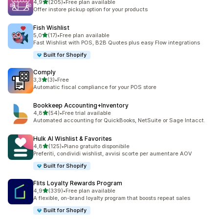
stelle su 5
4,9
(205)
•
Free plan available
205 recensioni totali
Offer instore pickup option for your products
Fish Wishlist
stelle su 5
5,0
(17)
•
Free plan available
17 recensioni totali
Fast Wishlist with POS, B2B Quotes plus easy Flow integrations
Built for Shopify
Comply
stelle su 5
3,3
(3)
•
Free
3 recensioni totali
Automatic fiscal compliance for your POS store
Bookkeep Accounting+Inventory
stelle su 5
4,8
(54)
•
Free trial available
54 recensioni totali
Automated accounting for QuickBooks, NetSuite or Sage Intacct.
Hulk AI Wishlist & Favorites
stelle su 5
4,8
(125)
•
Piano gratuito disponibile
125 recensioni totali
Preferiti, condividi wishlist, avvisi scorte per aumentare AOV
Built for Shopify
Flits Loyalty Rewards Program
stelle su 5
4,9
(339)
•
Free plan available
339 recensioni totali
A flexible, on-brand loyalty program that boosts repeat sales
Built for Shopify