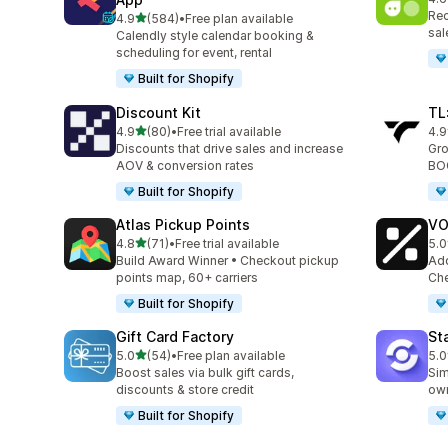
合
Rec
5つ星中
4.9
(584)
•
Free plan available
合計レビュー数：584件
sal
Calendly style calendar booking &
scheduling for event, rental
Built for Shopify
Discount Kit
TL
5つ星中
4.9
(80)
•
Free trial available
4.9
合計レビュー数：80件
合
Discounts that drive sales and increase
Gro
AOV & conversion rates
BOG
Built for Shopify
Atlas Pickup Points
VO
5つ星中
4.8
(71)
•
Free trial available
5.0
合計レビュー数：71件
合
Build Award Winner • Checkout pickup
Add
points map, 60+ carriers
Che
Built for Shopify
Gift Card Factory
St
5つ星中
5.0
(54)
•
Free plan available
5.0
合計レビュー数：54件
合
Boost sales via bulk gift cards,
Sim
discounts & store credit
own
Built for Shopify