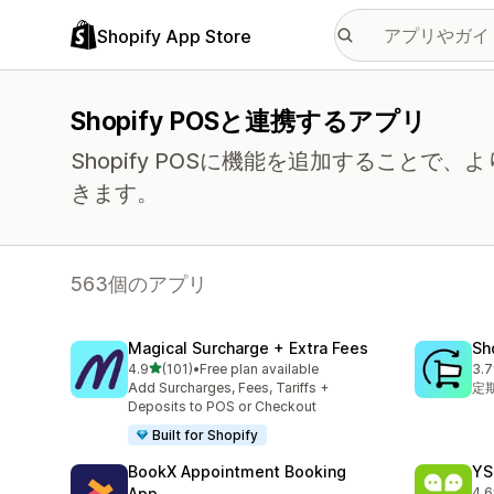
Shopify App Store
Shopify POSと連携するアプリ
Shopify POSに機能を追加すること
きます。
563個のアプリ
Magical Surcharge + Extra Fees
Sh
5つ星中
4.9
(101)
•
Free plan available
3.7
合計レビュー数：101件
合
Add Surcharges, Fees, Tariffs +
定
Deposits to POS or Checkout
Built for Shopify
BookX Appointment Booking
YS
App
4.6