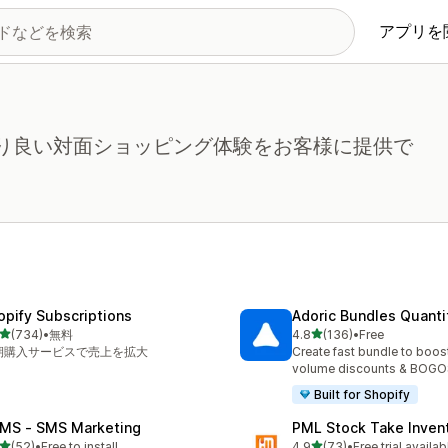
アプリを
で、より良い対面ショッピング体験をお客様に提供で
opify Subscriptions
Adoric Bundles Quanti
5つ星中
5つ星中
(734)
•
無料
4.8
(136)
•
Free
計レビュー数：734件
合計レビュー数：136件
期購入サービスで売上を拡大
Create fast bundle to boos
volume discounts & BOG
Built for Shopify
MS ‑ SMS Marketing
PML Stock Take Inven
5つ星中
5つ星中
(52)
•
Free to install
4.9
(73)
•
Free trial availab