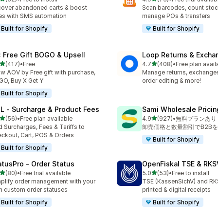
計レビュー数：52件
合計レビュー数：73件
over abandoned carts & boost
Scan barcodes, count stock
es with SMS automation
manage POs & transfers
Built for Shopify
Built for Shopify
: Free Gift BOGO & Upsell
Loop Returns & Excha
5つ星中
5つ星中
(417)
•
Free
4.7
(408)
•
Free plan avail
計レビュー数：417件
合計レビュー数：408件
w AOV by Free gift with purchase,
Manage returns, exchanges,
O, Buy X Get Y
order editing & more!
Built for Shopify
L ‑ Surcharge & Product Fees
Sami Wholesale Pricin
5つ星中
5つ星中
(56)
•
Free plan available
4.9
(927)
•
無料プランあり
計レビュー数：56件
合計レビュー数：927件
 Surcharges, Fees & Tariffs to
卸売価格と数量割引でB2B
ckout, Cart, POS & Orders
Built for Shopify
Built for Shopify
atusPro ‑ Order Status
OpenFiskal TSE & RKS
5つ星中
5つ星中
(80)
•
Free trial available
5.0
(53)
•
Free to install
計レビュー数：80件
合計レビュー数：53件
plify order management with your
TSE (KassenSichV) and RK
 custom order statuses
printed & digital receipts
Built for Shopify
Built for Shopify