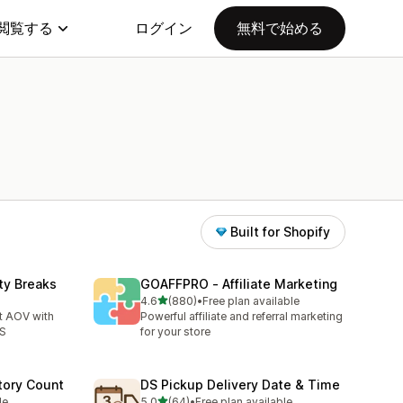
閲覧する
ログイン
無料で始める
Built for Shopify
ty Breaks
GOAFFPRO ‑ Affiliate Marketing
5つ星中
4.6
(880)
•
Free plan available
合計レビュー数：880件
t AOV with
Powerful affiliate and referral marketing
OS
for your store
tory Count
DS Pickup Delivery Date & Time
5つ星中
le
5.0
(64)
•
Free plan available