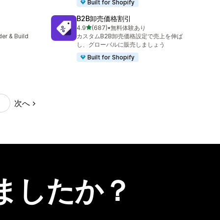
Built for Shopify
B2B卸売価格割引
5つ星中
4.9
(687)
•
無料体験あり
合計レビュー数：687件
er & Build
カスタムB2B卸売価格設定で売上を伸ば
し、グローバルに販売しましょう
Built for Shopify
次へ
ましたか？