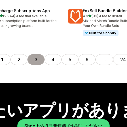
charge Subscriptions App
FoxSell Bundle Builder
5つ星中
5つ星中
(2,944)
•
Free trial available
4.9
(83)
•
Free to install
計レビュー数：2944件
合計レビュー数：83件
 subscription platform built for the
Mix and Match Bundle Build
test-growing brands
Your Own Bundle Sets
Built for Shopify
1
2
3
4
5
6
…
24
たいアプリがあり
Shopifyを3日間無料でお試しください