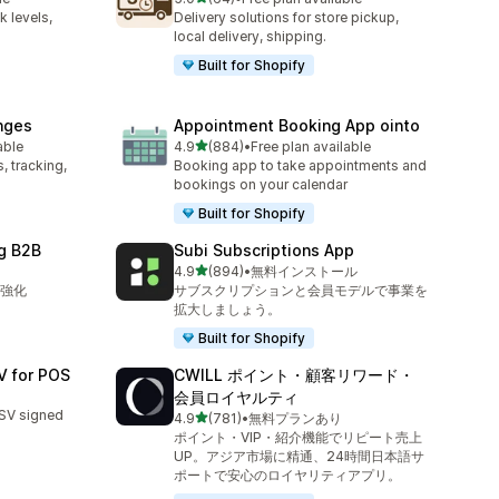
合計レビュー数：64件
 levels,
Delivery solutions for store pickup,
local delivery, shipping.
Built for Shopify
nges
Appointment Booking App ointo
5つ星中
able
4.9
(884)
•
Free plan available
合計レビュー数：884件
 tracking,
Booking app to take appointments and
bookings on your calendar
Built for Shopify
g B2B
Subi Subscriptions App
5つ星中
4.9
(894)
•
無料インストール
合計レビュー数：894件
を強化
サブスクリプションと会員モデルで事業を
拡大しましょう。
Built for Shopify
V for POS
CWILL ポイント・顧客リワード・
会員ロイヤルティ
SV signed
5つ星中
4.9
(781)
•
無料プランあり
合計レビュー数：781件
ポイント・VIP・紹介機能でリピート売上
UP。アジア市場に精通、24時間日本語サ
ポートで安心のロイヤリティアプリ。