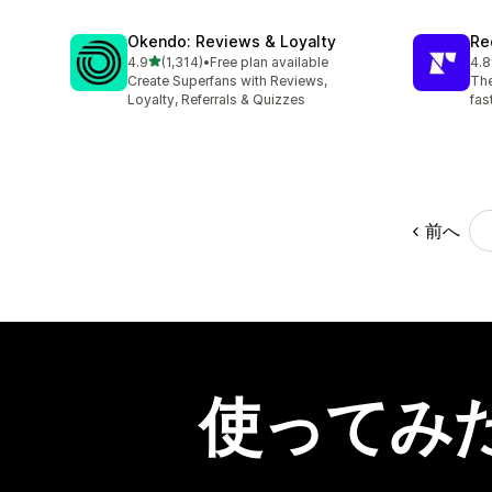
Okendo: Reviews & Loyalty
Re
5つ星中
4.9
(1,314)
•
Free plan available
4.8
合計レビュー数：1314件
合
Create Superfans with Reviews,
The
Loyalty, Referrals & Quizzes
fas
前へ
使ってみ